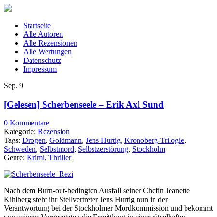
Startseite
Alle Autoren
Alle Rezensionen
Alle Wertungen
Datenschutz
Impressum
Sep.
9
[Gelesen] Scherbenseele – Erik Axl Sund
0 Kommentare
Kategorie:
Rezension
Tags:
Drogen
,
Goldmann
,
Jens Hurtig
,
Kronoberg-Trilogie
,
Schweden
,
Selbstmord
,
Selbstzerstörung
,
Stockholm
Genre:
Krimi
,
Thriller
Nach dem Burn-out-bedingten Ausfall seiner Chefin Jeanette
Kihlberg steht ihr Stellvertreter Jens Hurtig nun in der
Verantwortung bei der Stockholmer Mordkommission und bekommt
von seinem Vorgesetzten die Ermittlung in einer rätselhaften