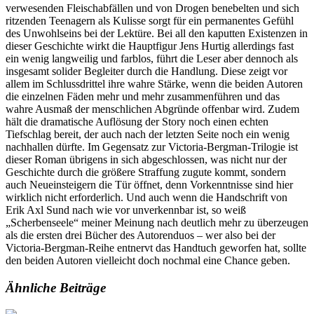
verwesenden Fleischabfällen und von Drogen benebelten und sich
ritzenden Teenagern als Kulisse sorgt für ein permanentes Gefühl
des Unwohlseins bei der Lektüre. Bei all den kaputten Existenzen in
dieser Geschichte wirkt die Hauptfigur Jens Hurtig allerdings fast
ein wenig langweilig und farblos, führt die Leser aber dennoch als
insgesamt solider Begleiter durch die Handlung. Diese zeigt vor
allem im Schlussdrittel ihre wahre Stärke, wenn die beiden Autoren
die einzelnen Fäden mehr und mehr zusammenführen und das
wahre Ausmaß der menschlichen Abgründe offenbar wird. Zudem
hält die dramatische Auflösung der Story noch einen echten
Tiefschlag bereit, der auch nach der letzten Seite noch ein wenig
nachhallen dürfte. Im Gegensatz zur Victoria-Bergman-Trilogie ist
dieser Roman übrigens in sich abgeschlossen, was nicht nur der
Geschichte durch die größere Straffung zugute kommt, sondern
auch Neueinsteigern die Tür öffnet, denn Vorkenntnisse sind hier
wirklich nicht erforderlich. Und auch wenn die Handschrift von
Erik Axl Sund nach wie vor unverkennbar ist, so weiß
„Scherbenseele“ meiner Meinung nach deutlich mehr zu überzeugen
als die ersten drei Bücher des Autorenduos – wer also bei der
Victoria-Bergman-Reihe entnervt das Handtuch geworfen hat, sollte
den beiden Autoren vielleicht doch nochmal eine Chance geben.
Ähnliche Beiträge