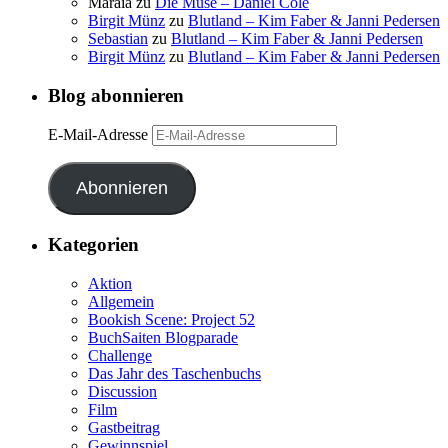
Maraia
zu
Die Muse – Daniel Cole
Birgit Münz
zu
Blutland – Kim Faber & Janni Pedersen
Sebastian
zu
Blutland – Kim Faber & Janni Pedersen
Birgit Münz
zu
Blutland – Kim Faber & Janni Pedersen
Blog abonnieren
E-Mail-Adresse
Abonnieren
Kategorien
Aktion
Allgemein
Bookish Scene: Project 52
BuchSaiten Blogparade
Challenge
Das Jahr des Taschenbuchs
Discussion
Film
Gastbeitrag
Gewinnspiel