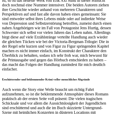
ist, so ist das neueste Werk von Erik Axl Sund in dieser Hinsicht
doch nochmal eine Nummer intensiver. Die beiden Autoren ziehen
ihre Geschichte wieder anhand von mehreren Charakteren und
Perspektiven auf und fast alle davon haben eines gemeinsam: Sie
sind entweder selbst ihres Lebens müde oder auf indirekte Weise
von Depression und Selbstzerstörung betroffen, zumeist durch einen
nahen Angehörigen wie im Fall von Protagonist Jens Hurtig, dessen
Schwester sich selbst vor vielen Jahren das Leben nahm. Allerdings
birgt diese auf viele Erzählstränge verteilte Handlung auch wieder
die gleichen Tücken wie bei der Victoria-Bergman-Trilogie: Die in
der Regel sehr kurzen und von Figur zu Figur springenden Kapitel
machen es nicht immer einfach, im Konstrukt der Charaktere den
Überblick zu behalten, sodass ich sehr froh war, mich bewusst für
die Printausgabe und gegen das Hörbuch entschieden zu haben –
das macht das Folgen der Handlung zumindest für mich deutlich
einfacher.
Erschütternder und beklemmender Krimi voller menschlicher Abgründe
Auch wenn die Story eine Weile braucht um richtig Fahrt
aufzunehmen, so ist die beklemmende Atmosphäre dieses Romans
praktisch ab der ersten Seite voll präsent: Die vielen tragischen
Schicksale und vor allem die Aussichtslosigkeit der Jugendlichen
sind erschütternd und auch die im Buch skizzierte Untergrund-
Szene mit heimlichen Konzerten in düsteren Locations mit