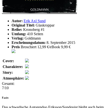
Autor:
Erik Axl Sund
Original Titel:
Glaskroppar
Reihe:
Kronoberg #1
Umfang:
410 Seiten
Verlag:
Goldmann
Erscheinungsdatum:
8. September 2015
Preis
Broschiert 12,99 €/eBook 9,99 €
Cover:
Charaktere:
Story:
Atmosphäre:
Gesamt:
7/10
Fazit:
Das schwedische Autorenduo Eriksson/Sundquist bleibt auch beim