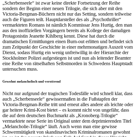
„Scherbenseele“ ist zwar keine direkte Fortsetzung der Reihe
sondern der Beginn einer neuen Trilogie, die sich aber mit den
Victoria-Bergman-Büchern nicht nur das Setting, sondern teilweise
auch die Figuren teilt. Hauptdarsteller des als „Psychothriller“
vermarkteten Romans ist nämlich Kommissar Jens Hurtig, den man
aus den inoffiziellen Vorgängern bereits als Kollege der damaligen
Protagonistin Jeanette Kihlberg kennt. Diese hat durch die
dramatischen Ermittlungen einen Burn-out erlitten und befindet sich
zum Zeitpunkt der Geschichte in einer mehrmonatigen Auszeit vom
Dienst, sodass Hurtig ein wenig unfreiwillig in der Hierarchie der
Stockholmer Polizei aufgestiegen ist und nun als leitender Beamter
eine Reihe von rätselhaften Selbstmorden in Schwedens Hauptstadt
untersuchen muss.
Gewohnt melancholisch und verstörend
Nicht nur aufgrund der tragischen Todesfälle wird schnell klar, dass
auch „Scherbenseele“ gewissermaßen in die Fußstapfen der
Victoria-Bergman-Reihe tritt und erneut alles andere als leichte oder
gar heitere Krimi-Kost bietet – es kommt nicht von ungefähr, dass
die auf dem deutschen Buchmarkt als „Kronoberg-Trilogie“
vermarktete neue Serie im Original unter dem deprimierenden Titel
„Melancholie-Trilogie“ läuft. Auch wenn man eine gewisse
Schwermütigkeit von skandinavischen Kriminalromanen gewohnt