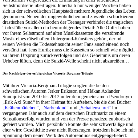
Selbstmordserie übertragen: Innerhalb nur weniger Wochen haben
sich in der schwedischen Hauptstadt mehrere Jugendliche das Leben
genommen. Neben der ungewöhnlichen und zuweilen schockierend
drastischen Suizid-Methoden der Teenager verbindet die tragischen
Todesfälle vor allem ein beunruhigendes Detail: Alle Opfer haben
vor ihrem Selbstmord auf alten Musikkassetten die verstörende
Musik eines rätselhaften Untergrund-Künstlers gehört, der mit
seinen Werken die Todessehnsucht seiner Fans anscheinend noch
verstärkt hat. Jens Hurtig muss die Kassetten so schnell wie möglich
zu ihrem Ursprung zurückverfolgen und das Geheimnis um deren
Urheber lüften, denn die Suizid-Welle scheint nicht abzureißen…
Der Nachfolger der erfolgreichen Victoria-Bergman-Trilogie
Mit ihrer Victoria-Bergman-Trilogie sorgten die beiden
schwedischen Autoren Jerker Eriksson und Håkan Axlander
Sundquist von 2010 bis 2012 unter dem gemeinsamen Pseudonym
„Erik Axl Sund“ in ihrer Heimat für Aufsehen, bis die drei Bücher
„Krähenmädchen“
,
„Narbenkind“
und
„Schattenschrei“
im
vergangenen Jahr auch auf dem deutschen Buchmarkt zu einem
Sensationserfolg wurden und von der Presse geradezu euphorisch
gefeiert wurden. Mich persönlich konnte die sehr schwerfällige und
eher wirre Geschichte zwar nicht überzeugen, trotzdem habe ich mit
Spannung dem neuen Werk des Autorenduos entgegengefiebert: