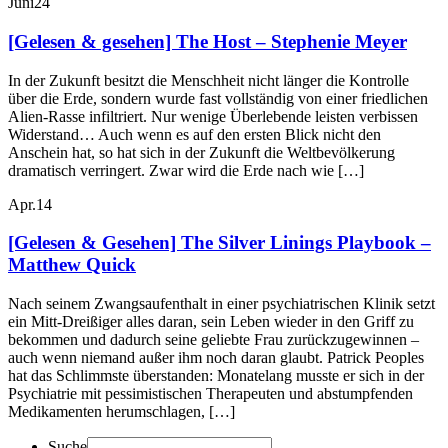
Juni
24
[Gelesen & gesehen] The Host – Stephenie Meyer
In der Zukunft besitzt die Menschheit nicht länger die Kontrolle
über die Erde, sondern wurde fast vollständig von einer friedlichen
Alien-Rasse infiltriert. Nur wenige Überlebende leisten verbissen
Widerstand… Auch wenn es auf den ersten Blick nicht den
Anschein hat, so hat sich in der Zukunft die Weltbevölkerung
dramatisch verringert. Zwar wird die Erde nach wie […]
Apr.
14
[Gelesen & Gesehen] The Silver Linings Playbook –
Matthew Quick
Nach seinem Zwangsaufenthalt in einer psychiatrischen Klinik setzt
ein Mitt-Dreißiger alles daran, sein Leben wieder in den Griff zu
bekommen und dadurch seine geliebte Frau zurückzugewinnen –
auch wenn niemand außer ihm noch daran glaubt. Patrick Peoples
hat das Schlimmste überstanden: Monatelang musste er sich in der
Psychiatrie mit pessimistischen Therapeuten und abstumpfenden
Medikamenten herumschlagen, […]
Suche