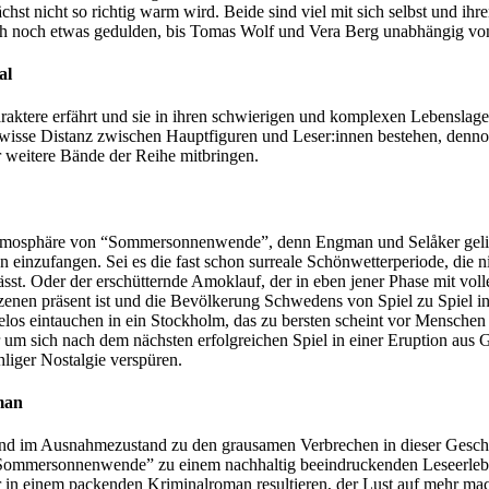
t nicht so richtig warm wird. Beide sind viel mit sich selbst und ihre
h noch etwas gedulden, bis Tomas Wolf und Vera Berg unabhängig vonei
al
aktere erfährt und sie in ihren schwierigen und komplexen Lebenslagen
 gewisse Distanz zwischen Hauptfiguren und Leser:innen bestehen, den
r weitere Bände der Reihe mitbringen.
Atmosphäre von “Sommersonnenwende”, denn Engman und Selåker gelin
nzufangen. Sei es die fast schon surreale Schönwetterperiode, die nic
 lässt. Oder der erschütternde Amoklauf, der in eben jener Phase mit v
en Szenen präsent ist und die Bevölkerung Schwedens von Spiel zu Spiel
os eintauchen in ein Stockholm, das zu bersten scheint vor Menschen 
um sich nach dem nächsten erfolgreichen Spiel in einer Eruption aus
hliger Nostalgie verspüren.
oman
nd im Ausnahmezustand zu den grausamen Verbrechen in dieser Geschic
Sommersonnenwende” zu einem nachhaltig beeindruckenden Leseerlebni
in einem packenden Kriminalroman resultieren, der Lust auf mehr mach