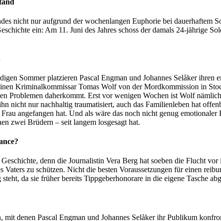
tand
es nicht nur aufgrund der wochenlangen Euphorie bei dauerhaftem Son
eschichte ein: Am 11. Juni des Jahres schoss der damals 24-jährige Sol
n
ürdigen Sommer platzieren Pascal Engman und Johannes Selåker ihre
zum einen Kriminalkommissar Tomas Wolf von der Mordkommission in Stoc
chen Problemen daherkommt. Erst vor wenigen Wochen ist Wolf nämlich
 nicht nur nachhaltig traumatisiert, auch das Familienleben hat offenb
hen Frau angefangen hat. Und als wäre das noch nicht genug emotionaler
en zwei Brüdern – seit langem losgesagt hat.
hance?
se Geschichte, denn die Journalistin Vera Berg hat soeben die Flucht v
s Vaters zu schützen. Nicht die besten Voraussetzungen für einen reibu
steht, da sie früher bereits Tippgeberhonorare in die eigene Tasche ab
en, mit denen Pascal Engman und Johannes Selåker ihr Publikum konfro