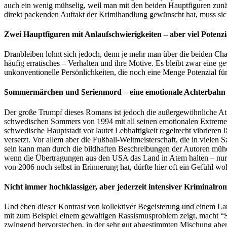
auch ein wenig mühselig, weil man mit den beiden Hauptfiguren zunächs
direkt packenden Auftakt der Krimihandlung gewünscht hat, muss sic
Zwei Hauptfiguren mit Anlaufschwierigkeiten – aber viel Potenzi
Dranbleiben lohnt sich jedoch, denn je mehr man über die beiden Char
häufig erratisches – Verhalten und ihre Motive. Es bleibt zwar eine
unkonventionelle Persönlichkeiten, die noch eine Menge Potenzial fü
Sommermärchen und Serienmord – eine emotionale Achterbahn
Der große Trumpf dieses Romans ist jedoch die außergewöhnliche 
schwedischen Sommers von 1994 mit all seinen emotionalen Extremen ei
schwedische Hauptstadt vor lautet Lebhaftigkeit regelrecht vibrieren
versetzt. Vor allem aber die Fußball-Weltmeisterschaft, die in viel
sein kann man durch die bildhaften Beschreibungen der Autoren mühel
wenn die Übertragungen aus den USA das Land in Atem halten – nur 
von 2006 noch selbst in Erinnerung hat, dürfte hier oft ein Gefühl wo
Nicht immer hochklassiger, aber jederzeit intensiver Kriminalr
Und eben dieser Kontrast von kollektiver Begeisterung und einem La
mit zum Beispiel einem gewaltigen Rassismusproblem zeigt, macht “
zwingend hervorstechen, in der sehr gut abgestimmten Mischung aber 