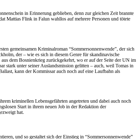
nenschein in Erinnerung geblieben, denn zur gleichen Zeit brannte
dat Mattias Flink in Falun wahllos auf mehrere Personen und tötete
n ersten gemeinsamen Kriminalroman “Sommersonnenwende”, der sich
kholm, der – wie es sich in diesem Genre für skandinavische
 aus dem Bosnienkrieg zurückgekehrt, wo er auf der Seite der UN im
ar stark unter seiner Auslandsmission gelitten – auch, weil Tomas in
 Ballast, kann der Kommissar auch noch auf eine Laufbahn als
or ihrem kriminellen Lebensgefährten angetreten und dabei auch noch
ngslosen Start in ihrem neuen Job in der Redaktion der
gezweigt hat.
ntieren, und so gestaltet sich der Einstieg in “Sommersonnenwende”