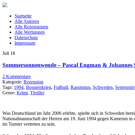
Startseite
Alle Autoren
Alle Rezensionen
Alle Wertungen
Datenschutz
Impressum
Juli
18
Sommersonnenwende – Pascal Engman & Johannes S
2 Kommentare
Kategorie:
Rezension
Tags:
1994
,
Bosnienkrieg
,
Fußball
,
Rassismus
,
Schweden
,
Serienmör
Genre:
Krimi
,
Thriller
Was Deutschland im Jahr 2006 erlebte, spielte sich in Schweden ber
Nationalmannschaft der Herren am 19. Juni 1994 gegen Kamerun in di
im Turnier vertreten zu sein.