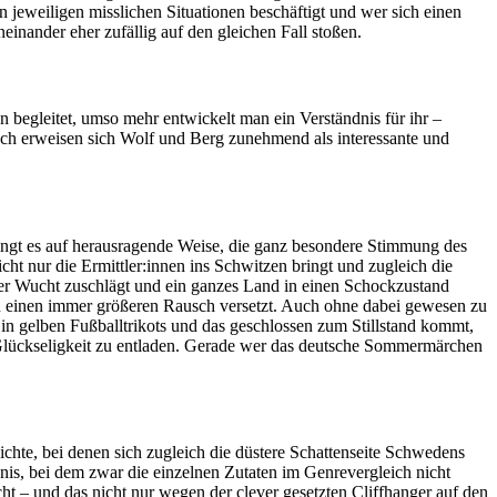
n jeweiligen misslichen Situationen beschäftigt und wer sich einen
nander eher zufällig auf den gleichen Fall stoßen.
 begleitet, umso mehr entwickelt man ein Verständnis für ihr –
noch erweisen sich Wolf und Berg zunehmend als interessante und
gt es auf herausragende Weise, die ganz besondere Stimmung des
ht nur die Ermittler:innen ins Schwitzen bringt und zugleich die
oller Wucht zuschlägt und ein ganzes Land in einen Schockzustand
 in einen immer größeren Rausch versetzt. Auch ohne dabei gewesen zu
in gelben Fußballtrikots und das geschlossen zum Stillstand kommt,
 Glückseligkeit zu entladen. Gerade wer das deutsche Sommermärchen
hte, bei denen sich zugleich die düstere Schattenseite Schwedens
s, bei dem zwar die einzelnen Zutaten im Genrevergleich nicht
t – und das nicht nur wegen der clever gesetzten Cliffhanger auf den