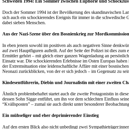
Schweden 1994: Ein Sommer zwischen Euphorie und Schockzus
Doch der Sommer 1994 ist der Bevölkerung des skandinavischen Land
sich auch ein schockierendes Ereignis für immer in die schwedische G
dabei sieben Menschen.
Aus der Nazi-Szene über den Bosnienkrieg zur Mordkommissio
In eben jenem sowohl im positiven als auch negativen Sinne denkw
auf zwei Hauptfiguren aufteilt. Auf der Seite der Polizei ist dies 
Ermittler gehört – mit gleich einer ganzen Wagenladung an persönli
Einsatz war. Die schockierenden Erlebnisse im Osten Europas haben ihn
der Extremsituation eine leidenschaftliche Affäre mit einer bosnisc
Neonazi zurückblicken, von der er sich jedoch – im Gegensatz zu sein
Kindesentführerin, Diebin und Journalistin mit einer zweiten C
Ähnlich problembehaftet startet auch die zweite Protagonistin in die
dessen Sohn Sigge entführt, um ihn vor dem schlechten Einfluss seine
“Kvällsposten” – zumal sie auch direkt unter besonderer Beobachtung 
Ein mühseliger und eher deprimierender Einstieg
Auf den ersten Blick also nicht unbedingt zwei Sympathieträger:inn