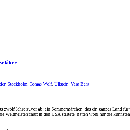
elåker
der
,
Stockholm
,
Tomas Wolf
,
Ullstein
,
Vera Berg
eits zwölf Jahre zuvor ab: ein Sommermärchen, das ein ganzes Land für
e Weltmeisterschaft in den USA startete, hätten wohl nur die kühnste