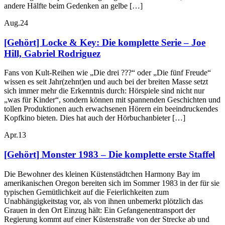
andere Hälfte beim Gedenken an gelbe […]
Aug.
24
[Gehört] Locke & Key: Die komplette Serie – Joe
Hill, Gabriel Rodriguez
Fans von Kult-Reihen wie „Die drei ???“ oder „Die fünf Freude“
wissen es seit Jahr(zehnt)en und auch bei der breiten Masse setzt
sich immer mehr die Erkenntnis durch: Hörspiele sind nicht nur
„was für Kinder“, sondern können mit spannenden Geschichten und
tollen Produktionen auch erwachsenen Hörern ein beeindruckendes
Kopfkino bieten. Dies hat auch der Hörbuchanbieter […]
Apr.
13
[Gehört] Monster 1983 – Die komplette erste Staffel
Die Bewohner des kleinen Küstenstädtchen Harmony Bay im
amerikanischen Oregon bereiten sich im Sommer 1983 in der für sie
typischen Gemütlichkeit auf die Feierlichkeiten zum
Unabhängigkeitstag vor, als von ihnen unbemerkt plötzlich das
Grauen in den Ort Einzug hält: Ein Gefangenentransport der
Regierung kommt auf einer Küstenstraße von der Strecke ab und