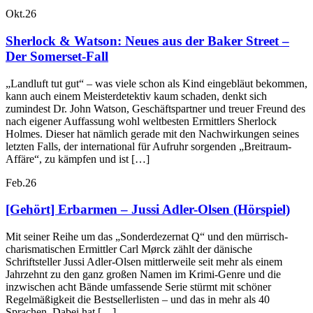
Okt.
26
Sherlock & Watson: Neues aus der Baker Street –
Der Somerset-Fall
„Landluft tut gut“ – was viele schon als Kind eingebläut bekommen,
kann auch einem Meisterdetektiv kaum schaden, denkt sich
zumindest Dr. John Watson, Geschäftspartner und treuer Freund des
nach eigener Auffassung wohl weltbesten Ermittlers Sherlock
Holmes. Dieser hat nämlich gerade mit den Nachwirkungen seines
letzten Falls, der international für Aufruhr sorgenden „Breitraum-
Affäre“, zu kämpfen und ist […]
Feb.
26
[Gehört] Erbarmen – Jussi Adler-Olsen (Hörspiel)
Mit seiner Reihe um das „Sonderdezernat Q“ und den mürrisch-
charismatischen Ermittler Carl Mørck zählt der dänische
Schriftsteller Jussi Adler-Olsen mittlerweile seit mehr als einem
Jahrzehnt zu den ganz großen Namen im Krimi-Genre und die
inzwischen acht Bände umfassende Serie stürmt mit schöner
Regelmäßigkeit die Bestsellerlisten – und das in mehr als 40
Sprachen. Dabei hat […]