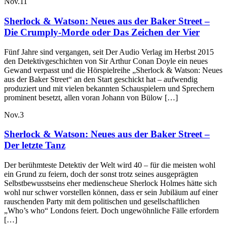
Nov.
11
Sherlock & Watson: Neues aus der Baker Street –
Die Crumply-Morde oder Das Zeichen der Vier
Fünf Jahre sind vergangen, seit Der Audio Verlag im Herbst 2015
den Detektivgeschichten von Sir Arthur Conan Doyle ein neues
Gewand verpasst und die Hörspielreihe „Sherlock & Watson: Neues
aus der Baker Street“ an den Start geschickt hat – aufwendig
produziert und mit vielen bekannten Schauspielern und Sprechern
prominent besetzt, allen voran Johann von Bülow […]
Nov.
3
Sherlock & Watson: Neues aus der Baker Street –
Der letzte Tanz
Der berühmteste Detektiv der Welt wird 40 – für die meisten wohl
ein Grund zu feiern, doch der sonst trotz seines ausgeprägten
Selbstbewusstseins eher medienscheue Sherlock Holmes hätte sich
wohl nur schwer vorstellen können, dass er sein Jubiläum auf einer
rauschenden Party mit dem politischen und gesellschaftlichen
„Who’s who“ Londons feiert. Doch ungewöhnliche Fälle erfordern
[…]