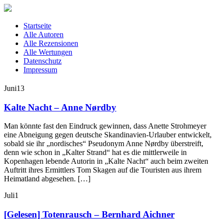
Startseite
Alle Autoren
Alle Rezensionen
Alle Wertungen
Datenschutz
Impressum
Juni
13
Kalte Nacht – Anne Nørdby
Man könnte fast den Eindruck gewinnen, dass Anette Strohmeyer
eine Abneigung gegen deutsche Skandinavien-Urlauber entwickelt,
sobald sie ihr „nordisches“ Pseudonym Anne Nørdby überstreift,
denn wie schon in „Kalter Strand“ hat es die mittlerweile in
Kopenhagen lebende Autorin in „Kalte Nacht“ auch beim zweiten
Auftritt ihres Ermittlers Tom Skagen auf die Touristen aus ihrem
Heimatland abgesehen. […]
Juli
1
[Gelesen] Totenrausch – Bernhard Aichner