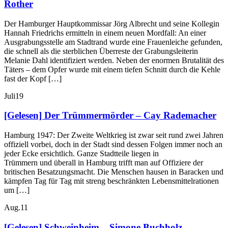
Rother
Der Hamburger Hauptkommissar Jörg Albrecht und seine Kollegin
Hannah Friedrichs ermitteln in einem neuen Mordfall: An einer
Ausgrabungsstelle am Stadtrand wurde eine Frauenleiche gefunden,
die schnell als die sterblichen Überreste der Grabungsleiterin
Melanie Dahl identifiziert werden. Neben der enormen Brutalität des
Täters – dem Opfer wurde mit einem tiefen Schnitt durch die Kehle
fast der Kopf […]
Juli
19
[Gelesen] Der Trümmermörder – Cay Rademacher
Hamburg 1947: Der Zweite Weltkrieg ist zwar seit rund zwei Jahren
offiziell vorbei, doch in der Stadt sind dessen Folgen immer noch an
jeder Ecke ersichtlich. Ganze Stadtteile liegen in
Trümmern und überall in Hamburg trifft man auf Offiziere der
britischen Besatzungsmacht. Die Menschen hausen in Baracken und
kämpfen Tag für Tag mit streng beschränkten Lebensmittelrationen
um […]
Aug.
11
[Gelesen] Schweinheim – Simone Buchholz