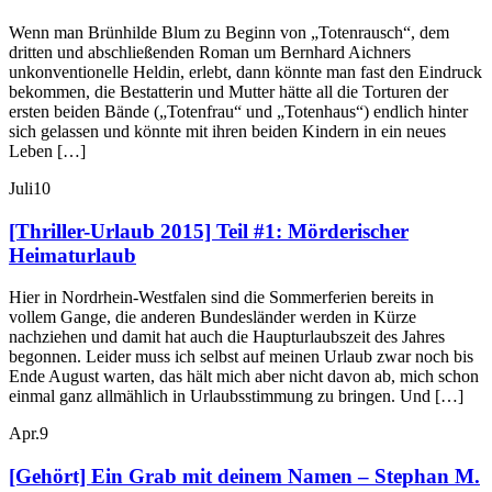
Wenn man Brünhilde Blum zu Beginn von „Totenrausch“, dem
dritten und abschließenden Roman um Bernhard Aichners
unkonventionelle Heldin, erlebt, dann könnte man fast den Eindruck
bekommen, die Bestatterin und Mutter hätte all die Torturen der
ersten beiden Bände („Totenfrau“ und „Totenhaus“) endlich hinter
sich gelassen und könnte mit ihren beiden Kindern in ein neues
Leben […]
Juli
10
[Thriller-Urlaub 2015] Teil #1: Mörderischer
Heimaturlaub
Hier in Nordrhein-Westfalen sind die Sommerferien bereits in
vollem Gange, die anderen Bundesländer werden in Kürze
nachziehen und damit hat auch die Haupturlaubszeit des Jahres
begonnen. Leider muss ich selbst auf meinen Urlaub zwar noch bis
Ende August warten, das hält mich aber nicht davon ab, mich schon
einmal ganz allmählich in Urlaubsstimmung zu bringen. Und […]
Apr.
9
[Gehört] Ein Grab mit deinem Namen – Stephan M.