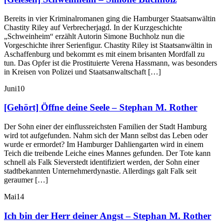
Bereits in vier Kriminalromanen ging die Hamburger Staatsanwältin
Chastity Riley auf Verbrecherjagd. In der Kurzgeschichte
„Schweinheim“ erzählt Autorin Simone Buchholz nun die
Vorgeschichte ihrer Serienfigur. Chastity Riley ist Staatsanwältin in
Aschaffenburg und bekommt es mit einem brisanten Mordfall zu
tun. Das Opfer ist die Prostituierte Verena Hassmann, was besonders
in Kreisen von Polizei und Staatsanwaltschaft […]
Juni
10
[Gehört] Öffne deine Seele – Stephan M. Rother
Der Sohn einer der einflussreichsten Familien der Stadt Hamburg
wird tot aufgefunden. Nahm sich der Mann selbst das Leben oder
wurde er ermordet? Im Hamburger Dahliengarten wird in einem
Teich die treibende Leiche eines Mannes gefunden. Der Tote kann
schnell als Falk Sieverstedt identifiziert werden, der Sohn einer
stadtbekannten Unternehmerdynastie. Allerdings galt Falk seit
geraumer […]
Mai
14
Ich bin der Herr deiner Angst – Stephan M. Rother