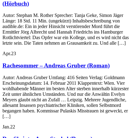
(Hörbuch)
Autor: Stephan M. Rother Sprecher: Tanja Geke, Simon Jäger
Länge: 18 Std. 11 Min. (ungekürzt) Inhaltsbeschreibung von
audible.de: Ein in jeder Hinsicht verstörender Mord führt die
Ermittler Jörg Albrecht und Hannah Friedrichs ins Hamburger
Rotlichtviertel: Das Opfer war ein Kollege, und es wird nicht das
letzte sein. Die Taten nehmen an Grausamkeit zu. Und alle […]
Apr.
23
Rachesommer – Andreas Gruber (Roman)
Autor: Andreas Gruber Umfang: 416 Seiten Verlag: Goldmann
Erscheinungsdatum: 14. Februar 2011 Klappentext: Wien. Vier
wohlhabende Männer im besten Alter sterben innerhalb kürzester
Zeit unter ähnlichen Umständen. Und nur die Anwältin Evelyn
Meyers glaubt nicht an Zufall … Leipzig. Mehrere Jugendliche,
allesamt Insassen psychiatrischer Kliniken, sollen Selbstmord
begangen haben. Kommissar Pulaskis Misstrauen ist geweckt, er
[…]
Jan.
22