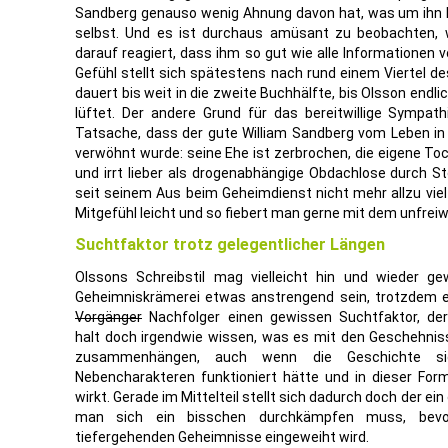
Sandberg genauso wenig Ahnung davon hat, was um ihn he
selbst. Und es ist durchaus amüsant zu beobachten, 
darauf reagiert, dass ihm so gut wie alle Informationen
Gefühl stellt sich spätestens nach rund einem Viertel d
dauert bis weit in die zweite Buchhälfte, bis Olsson endl
lüftet. Der andere Grund für das bereitwillige Sympat
Tatsache, dass der gute William Sandberg vom Leben in 
verwöhnt wurde: seine Ehe ist zerbrochen, die eigene To
und irrt lieber als drogenabhängige Obdachlose durch 
seit seinem Aus beim Geheimdienst nicht mehr allzu viel
Mitgefühl leicht und so fiebert man gerne mit dem unfreiwi
Suchtfaktor trotz gelegentlicher Längen
Olssons Schreibstil mag vielleicht hin und wieder ge
Geheimniskrämerei etwas anstrengend sein, trotzdem e
Vorgänger
Nachfolger einen gewissen Suchtfaktor, der
halt doch irgendwie wissen, was es mit den Geschehniss
zusammenhängen, auch wenn die Geschichte si
Nebencharakteren funktioniert hätte und in dieser Fo
wirkt. Gerade im Mittelteil stellt sich dadurch doch der ei
man sich ein bisschen durchkämpfen muss, bevo
tiefergehenden Geheimnisse eingeweiht wird.