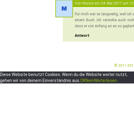
Von Maraia am
24. Mai 2017 um 12
Für mich war es langweilig, weil ich
einem Buch. Ich verstehe auch nic
dass er von Anfang an es so geplant
Antwort
© 2011-20
Diese Website benutzt Cookies. Wenn du die Website weiter nutzt,
gehen wir von deinem Einverständnis aus.
OK
Nein
Weiterlesen