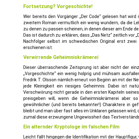
Fortsetzung? Vorgeschichte!
Wer bereits den Vorgänger „Der Code“ gelesen hat wird s
zweitem Roman vermutlich ein wenig wundern, da die L
zu denen zu passen scheinen, in denen dieser am Ende d
Das ist dadurch zu erklären, dass „Das Netz“ zeitlich
vor
„D
Nachfolger selbst im schwedischen Original erst zwei
erschienen ist.
Verwirrende Geheimniskrämerei
Dieser überraschende Zeitsprung ist aber nicht der einz
„Vorgeschichte“ ein wenig holprig und mühsam ausfallen 
Fredrik T. Olsson nämlich erneut von Beginn an mit der 
jede Kleinigkeit ein riesiges Geheimnis. Dabei ist natü
Verschwörung nicht gerade in den ersten Kapiteln sein
preisgeben will, wenn die Geheimniskrämerei aber so 
gewöhnlicher (und bereits bekannter!) Charaktere in g
bleibt und man über fast alles im Unklaren gelassen wird,
zumal diese erzwungene Ungewissheit das Textverständnis
Ein alternder Kryptologe im falschen Film
Leicht fällt hingegen die Identifikation mit der Hauptfigur