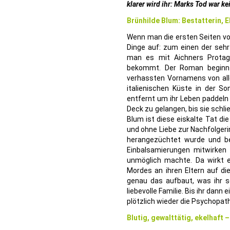
klarer wird ihr: Marks Tod war ke
Brünhilde Blum: Bestatterin, 
Wenn man die ersten Seiten von 
Dinge auf: zum einen der seh
man es mit Aichners Protag
bekommt. Der Roman beginnt
verhassten Vornamens von alle
italienischen Küste in der So
entfernt um ihr Leben paddeln
Deck zu gelangen, bis sie schli
Blum ist diese eiskalte Tat di
und ohne Liebe zur Nachfolgeri
herangezüchtet wurde und be
Einbalsamierungen mitwirken 
unmöglich machte. Da wirkt 
Mordes an ihren Eltern auf di
genau das aufbaut, was ihr se
liebevolle Familie. Bis ihr da
plötzlich wieder die Psychopat
Blutig, gewalttätig, ekelhaft