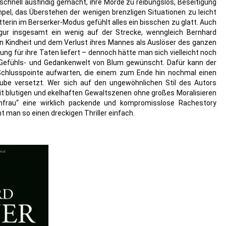
u schnell ausfindig gemacht, ihre Morde zu reibungslos, Beseitigung
pel, das Überstehen der wenigen brenzligen Situationen zu leicht
atterin im Berserker-Modus gefühlt alles ein bisschen zu glatt. Auch
igur insgesamt ein wenig auf der Strecke, wenngleich Bernhard
en Kindheit und dem Verlust ihres Mannes als Auslöser des ganzen
ung für ihre Taten liefert – dennoch hätte man sich vielleicht noch
e Gefühls- und Gedankenwelt von Blum gewünscht. Dafür kann der
chlusspointe aufwarten, die einem zum Ende hin nochmal einen
rube versetzt. Wer sich auf den ungewöhnlichen Stil des Autors
it blutigen und ekelhaften Gewaltszenen ohne großes Moralisieren
frau“ eine wirklich packende und kompromisslose Rachestory
man so einen dreckigen Thriller einfach.