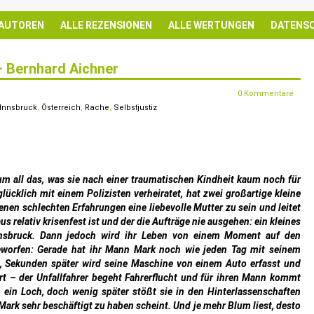
 AUTOREN
ALLE REZENSIONEN
ALLE WERTUNGEN
DATENS
– Bernhard Aichner
0 Kommentare
Innsbruck
,
Österreich
,
Rache
,
Selbstjustiz
um all das, was sie nach einer traumatischen Kindheit kaum noch für
glücklich mit einem Polizisten verheiratet, hat zwei großartige kleine
igenen schlechten Erfahrungen eine liebevolle Mutter zu sein und leitet
us relativ krisenfest ist und der die Aufträge nie ausgehen: ein kleines
nsbruck. Dann jedoch wird ihr Leben von einem Moment auf den
eworfen: Gerade hat ihr Mann Mark noch wie jeden Tag mit seinem
n, Sekunden später wird seine Maschine von einem Auto erfasst und
rt – der Unfallfahrer begeht Fahrerflucht und für ihren Mann kommt
in ein Loch, doch wenig später stößt sie in den Hinterlassenschaften
 Mark sehr beschäftigt zu haben scheint. Und je mehr Blum liest, desto