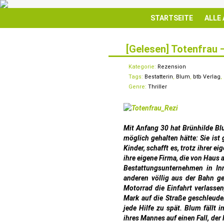
STARTSEITE
ALLE
[Gelesen] Totenfrau 
18
MAI
Kategorie:
Rezension
Tags:
Bestatterin
,
Blum
,
btb Verlag
,
Genre:
Thriller
Mit Anfang 30 hat Brünhilde Bl
möglich gehalten hätte: Sie ist 
Kinder, schafft es, trotz ihrer e
ihre eigene Firma, die von Haus a
Bestattungsunternehmen in In
anderen völlig aus der Bahn g
Motorrad die Einfahrt verlasse
Mark auf die Straße geschleude
jede Hilfe zu spät. Blum fällt 
ihres Mannes auf einen Fall, der