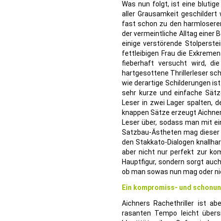
Was nun folgt, ist eine bluti
aller Grausamkeit geschildert
fast schon zu den harmloseren
der vermeintliche Alltag eine
einige verstörende Stolperste
fettleibigen Frau die Exkrem
fieberhaft versucht wird, d
hartgesottene Thrillerleser s
wie derartige Schilderungen ist
sehr kurze und einfache Sätze
Leser in zwei Lager spalten, d
knappen Sätze erzeugt Aichner
Leser über, sodass man mit e
Satzbau-Ästheten mag dieser n
den Stakkato-Dialogen knallhar
aber nicht nur perfekt zur ko
Hauptfigur, sondern sorgt auch
ob man sowas nun mag oder ni
Ein kompromiss- und schonung
Aichners Rachethriller ist 
rasanten Tempo leicht übersi