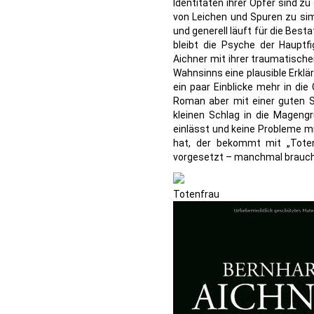
Identitäten ihrer Opfer sind z
von Leichen und Spuren zu sim
und generell läuft für die Best
bleibt die Psyche der Hauptf
Aichner mit ihrer traumatisch
Wahnsinns eine plausible Erklär
ein paar Einblicke mehr in di
Roman aber mit einer guten S
kleinen Schlag in die Mageng
einlässt und keine Probleme m
hat, der bekommt mit „Toten
vorgesetzt – manchmal braucht 
Totenfrau