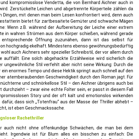
ge und kompromisslose Vendetta, die von Bernhard Aichner auch in
 wird. Zerstückelte Leichen und abgetrennte Körperteile zählen da
 Dingen, mit denen man beim Lesen konfrontiert wird, denn auch
r Bestatterin bietet für zartbesaitete Gemüter und schwache Mägen
ine: Wenn z.B. während der Aufbereitung der Leiche einer extrem
ente in wahren Strömen aus dem Körper schießen, während gerade
ie entsprechende Öffnung zuzunähen, dann ist das selbst für
chon hochgradig ekelhaft. Mindestens ebenso gewöhnungsbedürftig
 wohl auch Aichners sehr spezieller Schreibstil, der vor allem durch
 auffällt. Eine solch abgehackte Erzählweise wird sicherlich die
er ungewöhnliche Stil verfehlt aber nicht seine Wirkung: Durch die
 ein enormes Tempo und diese Hektik springt auch schnell auf den
iner atemberaubenden Geschwindigkeit durch den Roman jagt. Für
üchterne und schnörkellose Stil – den Aichner übrigens auch bei
t durchzieht – zwar eine echte Folter sein, er passt in diesem Fall
mpromisslosen Story und der oft kalt und emotionslos wirkenden
 dafür, dass sich „Totenfrau“ aus der Masse der Thriller abhebt –
cht, ist eben Geschmackssache.
sloser Rachethriller
aber auch nicht ohne offenkundige Schwächen, die man bei dem
eht. Irgendwie ist für Blum alles ein bisschen zu einfach: Die