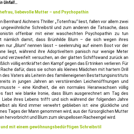
in Unfall…
Ehefrau, liebevolle Mutter – und Psychopathin
Bernhard Aichners Thriller „Totenfrau“ liest, fallen vor allem zwei
r ungewöhnliche Schreibstil und zum anderen die Tatsache, dass
onistin offenbar mit einer waschechten Psychopathin zu tun
 nämlich damit, dass Brünhilde Blum – die sich wegen ihres
n nur „Blum“ nennen lässt – seelenruhig auf einem Boot vor der
nne liegt, während ihre Adoptiveltern panisch nur wenige Meter
 und verzweifelt versuchen, an der glatten Schiffswand zurück an
eßlich völlig entkräftet den Kampf gegen das Ertrinken verlieren. Für
e Rache dafür, dass sie schon als kleines Mädchen mit hartem Drill
n des Vaters als Leiterin des familieneigenen Bestattungsinstituts
reits in jungen Jahren an verstörenden Leichenöffnungen und
musste – eine Kindheit, die ein normales Heranwachsen völlig
es fast wie blanke Ironie, dass Blum ausgerechnet am Tag des
e Liebe ihres Lebens trifft und sich während der folgenden Jahre
lbst als Kind immer verwehrt geblieben ist: eine glückliche und
nn eines Tages der Mann genommen wird, aus der fürsorglichen Mutter
hin hervorbricht und Blum zum skrupellosen Racheengel wird.
 – und mit einem gewöhnungsbedürftigen Schreibstil