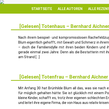
STARTSEITE
ALLE AUTOREN
ALLE REZEN
[Gelesen] Totenhaus – Bernhard Aichne
14
SEP.
Nach ihrem beispiel- und kompromisslosen Rachefeldzu
Blum eigentlich gehofft, mit Gewalt und Schmerz in ihre
– doch die Familienidylle mit ihren beiden Kindern und 
gerade einmal zwei Jahre. Denn als die Bestatterin mit i
am Strand […]
[Gelesen] Totenfrau – Bernhard Aichner
18
MAI
Mit Anfang 30 hat Brünhilde Blum all das, was sie nach 
für möglich gehalten hätte: Sie ist glücklich mit einem Po
kleine Kinder, schafft es, trotz ihrer eigenen schlechten E
und leitet ihre eigene Firma, die von Haus aus relativ krisen