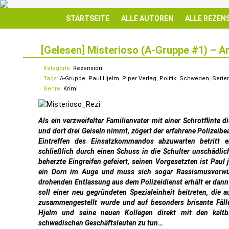
STARTSEITE
ALLE AUTOREN
ALLE REZEN
[Gelesen] Misterioso (A-Gruppe #1) – A
24
SEP.
Kategorie:
Rezension
Tags:
A-Gruppe
,
Paul Hjelm
,
Piper Verlag
,
Politik
,
Schweden
,
Serie
Genre:
Krimi
Als ein verzweifelter Familienvater mit einer Schrotflinte 
und dort drei Geiseln nimmt, zögert der erfahrene Polizeib
Eintreffen des Einsatzkommandos abzuwarten betrit
schließlich durch einen Schuss in die Schulter unschädli
beherzte Eingreifen gefeiert, seinen Vorgesetzten ist Paul
ein Dorn im Auge und muss sich sogar Rassismusvorwür
drohenden Entlassung aus dem Polizeidienst erhält er dann
soll einer neu gegründeten Spezialeinheit beitreten, di
zusammengestellt wurde und auf besonders brisante Fäl
Hjelm und seine neuen Kollegen direkt mit den kalt
schwedischen Geschäftsleuten zu tun…