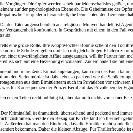
 die Vorgänger. Die Opfer werden scheinbar leidenschaftslos getötet, u
r vielmehr auf der psychologischen Ebene ab. Die Geheimnisse der Opfer
pathische Tierquälerin herausstellt, die beim Töten der Tiere eine dia
Da der Täter augenscheinlich aus religiösen Motiven handelt, ist Agen
 Vergangenheit konfrontiert. In Gesprächen mit einem in den Fall verw
räubt.
arretts eine große Rolle. Ihre Adoptivtochter Bonnie scheint den Tod 
 normale Schule zu gehen und sich mit gleichaltrigen Kindern zu umgebe
on einer unverfänglichen Affäre ausgegangen, will ihr Partner nun mehr
eit ist, sich auf eine Beziehung einzulassen. Zudem hadert sie mit ein
pannend und mitreißend. Einmal angefangen, kann man das Buch kaum 
nd um den Serienmörder ist dabei ebenso packend wie die Schilderunge
Protagonisten aus dem Ermittlerteam auch im Privatleben vor schweren
 was für Konsequenzen der Polizei-Beruf auf das Privatleben der Figur
n ersten Teilen recht unblutig ist, aber dadurch nichts von seiner Fasz
 Der Kriminalfall ist dramatisch, überraschend und packend und immer
r nicht zustimmen. Gerade den Bezug zur Kirche fand ich hier sehr gel
ch. Außerdem hat man den Eindruck, dass die Ermittler nicht sonderlic
sentiert bekommen. Daher die kleinen Abzüge. Für Thrillerfreunde ist