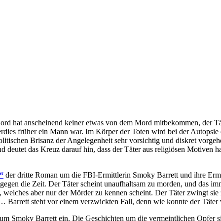
ord hat anscheinend keiner etwas von dem Mord mitbekommen, der Täter
rdies früher ein Mann war. Im Körper der Toten wird bei der Autopsie
olitischen Brisanz der Angelegenheit sehr vorsichtig und diskret vorge
 deutet das Kreuz darauf hin, dass der Täter aus religiösen Motiven h
“
der dritte Roman um die FBI-Ermittlerin Smoky Barrett und ihre Ermi
uf gegen die Zeit. Der Täter scheint unaufhaltsam zu morden, und das 
 welches aber nur der Mörder zu kennen scheint. Der Täter zwingt sie 
n… Barrett steht vor einem verzwickten Fall, denn wie konnte der Täte
e um Smoky Barrett ein. Die Geschichten um die vermeintlichen Opfer s