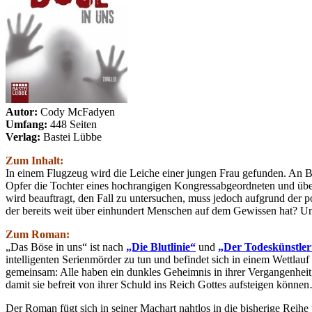
Autor:
Cody McFadyen
Umfang:
448 Seiten
Verlag:
Bastei Lübbe
Zum Inhalt:
In einem Flugzeug wird die Leiche einer jungen Frau gefunden. An B
Opfer die Tochter eines hochrangigen Kongressabgeordneten und übe
wird beauftragt, den Fall zu untersuchen, muss jedoch aufgrund der p
der bereits weit über einhundert Menschen auf dem Gewissen hat? Und
Zum Roman:
„Das Böse in uns“ ist nach
„Die Blutlinie“
und
„Der Todeskünstler
intelligenten Serienmörder zu tun und befindet sich in einem Wettla
gemeinsam: Alle haben ein dunkles Geheimnis in ihrer Vergangenheit,
damit sie befreit von ihrer Schuld ins Reich Gottes aufsteigen könne
Der Roman fügt sich in seiner Machart nahtlos in die bisherige Reih