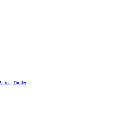
arrett
,
Thriller