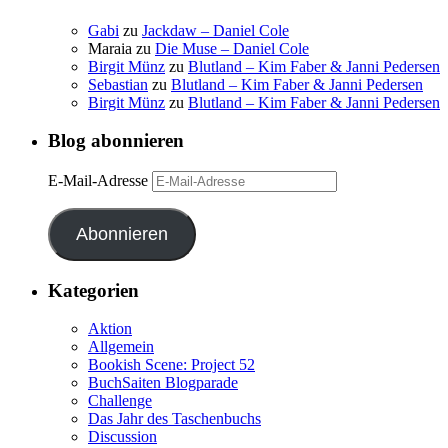
Gabi
zu
Jackdaw – Daniel Cole
Maraia
zu
Die Muse – Daniel Cole
Birgit Münz
zu
Blutland – Kim Faber & Janni Pedersen
Sebastian
zu
Blutland – Kim Faber & Janni Pedersen
Birgit Münz
zu
Blutland – Kim Faber & Janni Pedersen
Blog abonnieren
E-Mail-Adresse
Abonnieren
Kategorien
Aktion
Allgemein
Bookish Scene: Project 52
BuchSaiten Blogparade
Challenge
Das Jahr des Taschenbuchs
Discussion