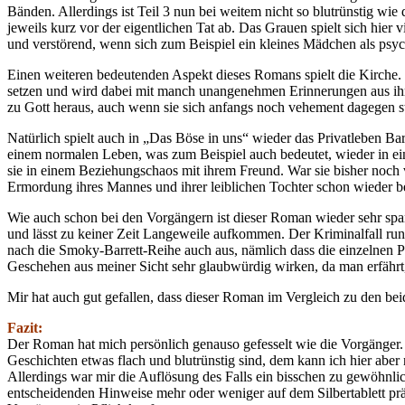
Bänden. Allerdings ist Teil 3 nun bei weitem nicht so blutrünstig wie
jeweils kurz vor der eigentlichen Tat ab. Das Grauen spielt sich hie
und verstörend, wenn sich zum Beispiel ein kleines Mädchen als psycho
Einen weiteren bedeutenden Aspekt dieses Romans spielt die Kirche. 
setzen und wird dabei mit manch unangenehmen Erinnerungen aus ihrer
zu Gott heraus, auch wenn sie sich anfangs noch vehement dagegen st
Natürlich spielt auch in „Das Böse in uns“ wieder das Privatleben B
einem normalen Leben, was zum Beispiel auch bedeutet, wieder in eine
sie in einem Beziehungschaos mit ihrem Freund. War sie bisher noch v
Ermordung ihres Mannes und ihrer leiblichen Tochter schon wieder ber
Wie auch schon bei den Vorgängern ist dieser Roman wieder sehr s
und lässt zu keiner Zeit Langeweile aufkommen. Der Kriminalfall ru
nach die Smoky-Barrett-Reihe auch aus, nämlich dass die einzelnen 
Geschehen aus meiner Sicht sehr glaubwürdig wirken, da man erfährt,
Mir hat auch gut gefallen, dass dieser Roman im Vergleich zu den beide
Fazit:
Der Roman hat mich persönlich genauso gefesselt wie die Vorgänger.
Geschichten etwas flach und blutrünstig sind, dem kann ich hier abe
Allerdings war mir die Auflösung des Falls ein bisschen zu gewöhnli
entscheidenden Hinweise mehr oder weniger auf dem Silbertablett prä