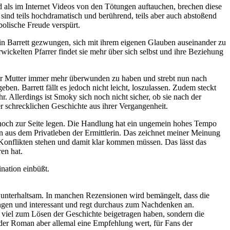
nd als im Internet Videos von den Tötungen auftauchen, brechen diese
 sind teils hochdramatisch und berührend, teils aber auch abstoßend
bolische Freude verspürt.
tin Barrett gezwungen, sich mit ihrem eigenen Glauben auseinander zu
ickelten Pfarrer findet sie mehr über sich selbst und ihre Beziehung
ihrer Mutter immer mehr überwunden zu haben und strebt nun nach
n. Barrett fällt es jedoch nicht leicht, loszulassen. Zudem steckt
. Allerdings ist Smoky sich noch nicht sicher, ob sie nach der
er schrecklichen Geschichte aus ihrer Vergangenheit.
noch zur Seite legen. Die Handlung hat ein ungemein hohes Tempo
n aus dem Privatleben der Ermittlerin. Das zeichnet meiner Meinung
 Konflikten stehen und damit klar kommen müssen. Das lässt das
en hat.
ination einbüßt.
 unterhaltsam. In manchen Rezensionen wird bemängelt, dass die
ungen und interessant und regt durchaus zum Nachdenken an.
h viel zum Lösen der Geschichte beigetragen haben, sondern die
 der Roman aber allemal eine Empfehlung wert, für Fans der