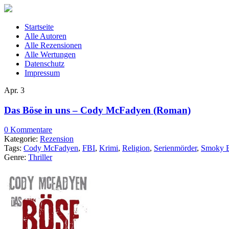
Startseite
Alle Autoren
Alle Rezensionen
Alle Wertungen
Datenschutz
Impressum
Apr.
3
Das Böse in uns – Cody McFadyen (Roman)
0 Kommentare
Kategorie:
Rezension
Tags:
Cody McFadyen
,
FBI
,
Krimi
,
Religion
,
Serienmörder
,
Smoky B
Genre:
Thriller