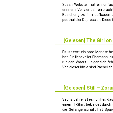
Susan Webster hat ein unfas
erinnern. Vor vier Jahren brach
Beziehung zu ihm aufbauen un
postnataler Depression. Diese f
[Gelesen] The Girl on
14
APR.
Es ist erst ein paar Monate h
hat: Ein liebevoller Ehemann, 
ruhigen Vorort – eigentlich f
Von dieser Idylle sind Rachel a
[Gelesen] Still – Zor
5
SEP.
Sechs Jahre ist es nun her, da
einem T-Shirt bekleidet durch
die Gefangenschaft hat Spure