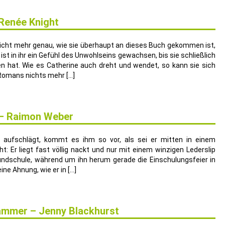
 Renée Knight
 nicht mehr genau, wie sie überhaupt an dieses Buch gekommen ist,
ist in ihr ein Gefühl des Unwohlseins gewachsen, bis sie schließlich
n hat. Wie es Catherine auch dreht und wendet, so kann sie sich
 Romans nichts mehr […]
 – Raimon Weber
n aufschlägt, kommt es ihm so vor, als sei er mitten in einem
: Er liegt fast völlig nackt und nur mit einem winzigen Lederslip
ndschule, während um ihn herum gerade die Einschulungsfeier in
ine Ahnung, wie er in […]
 Kammer – Jenny Blackhurst