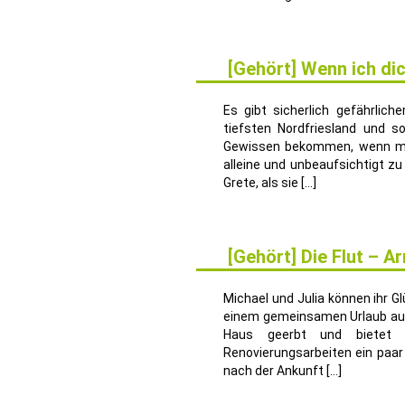
[Gehört] Wenn ich di
24
APR.
Es gibt sicherlich gefährlic
tiefsten Nordfriesland und s
Gewissen bekommen, wenn man
alleine und unbeaufsichtigt z
Grete, als sie […]
[Gehört] Die Flut – A
2
MÄRZ
Michael und Julia können ihr G
einem gemeinsamen Urlaub auf 
Haus geerbt und bietet
Renovierungsarbeiten ein paar
nach der Ankunft […]