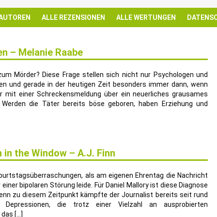
 AUTOREN
ALLE REZENSIONEN
ALLE WERTUNGEN
DATENS
en – Melanie Raabe
m Mörder? Diese Frage stellen sich nicht nur Psychologen und
ten und gerade in der heutigen Zeit besonders immer dann, wenn
r mit einer Schreckensmeldung über ein neuerliches grausames
. Werden die Täter bereits böse geboren, haben Erziehung und
in the Window – A.J. Finn
eburtstagsüberraschungen, als am eigenen Ehrentag die Nachricht
ner bipolaren Störung leide. Für Daniel Mallory ist diese Diagnose
denn zu diesem Zeitpunkt kämpfte der Journalist bereits seit rund
epressionen, die trotz einer Vielzahl an ausprobierten
das […]