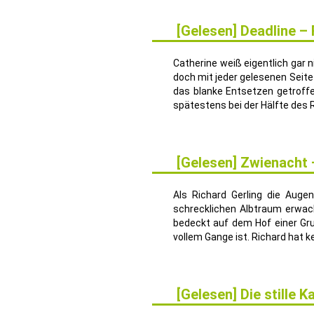
[Gelesen] Deadline –
13
AUG.
Catherine weiß eigentlich gar
doch mit jeder gelesenen Seite 
das blanke Entsetzen getroffe
spätestens bei der Hälfte des
[Gelesen] Zwienacht
19
JUNI
Als Richard Gerling die Auge
schrecklichen Albtraum erwacht
bedeckt auf dem Hof einer Gru
vollem Gange ist. Richard hat ke
[Gelesen] Die stille
15
MAI