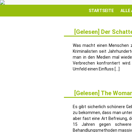
STARTSEITE
ALLE
[Gelesen] Der Schatt
8
SEP.
Was macht einen Menschen zu
Kriminalisten seit Jahrhunder
man in den Medien mal wiede
Verbrechen konfrontiert wird
Umfeld einen Einfluss […]
[Gelesen] The Woman 
4
FEB.
Es gibt sicherlich schönere G
zu bekommen, dass man unter ei
aber fast eine Art Befreiung, 
15 Jahren gegen schwere D
Behandlungsmethoden massiv 