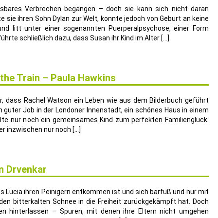
sbares Verbrechen begangen – doch sie kann sich nicht daran
te sie ihren Sohn Dylan zur Welt, konnte jedoch von Geburt an keine
d litt unter einer sogenannten Puerperalpsychose, einer Form
ührte schließlich dazu, dass Susan ihr Kind im Alter […]
 the Train – Paula Hawkins
er, dass Rachel Watson ein Leben wie aus dem Bilderbuch geführt
ein guter Job in der Londoner Innenstadt, ein schönes Haus in einem
ehlte nur noch ein gemeinsames Kind zum perfekten Familienglück.
ber inzwischen nur noch […]
an Drvenkar
ss Lucia ihren Peinigern entkommen ist und sich barfuß und nur mit
 den bitterkalten Schnee in die Freiheit zurückgekämpft hat. Doch
n hinterlassen – Spuren, mit denen ihre Eltern nicht umgehen