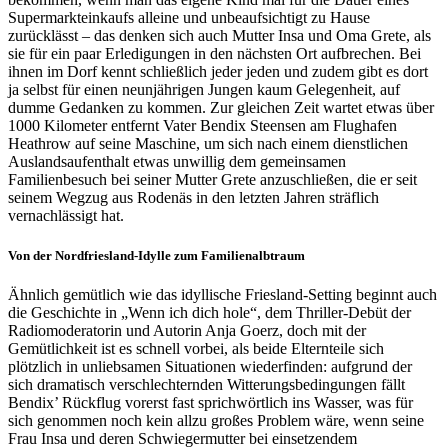
Supermarkteinkaufs alleine und unbeaufsichtigt zu Hause
zurücklässt – das denken sich auch Mutter Insa und Oma Grete, als
sie für ein paar Erledigungen in den nächsten Ort aufbrechen. Bei
ihnen im Dorf kennt schließlich jeder jeden und zudem gibt es dort
ja selbst für einen neunjährigen Jungen kaum Gelegenheit, auf
dumme Gedanken zu kommen. Zur gleichen Zeit wartet etwas über
1000 Kilometer entfernt Vater Bendix Steensen am Flughafen
Heathrow auf seine Maschine, um sich nach einem dienstlichen
Auslandsaufenthalt etwas unwillig dem gemeinsamen
Familienbesuch bei seiner Mutter Grete anzuschließen, die er seit
seinem Wegzug aus Rodenäs in den letzten Jahren sträflich
vernachlässigt hat.
Von der Nordfriesland-Idylle zum Familienalbtraum
Ähnlich gemütlich wie das idyllische Friesland-Setting beginnt auch
die Geschichte in „Wenn ich dich hole“, dem Thriller-Debüt der
Radiomoderatorin und Autorin Anja Goerz, doch mit der
Gemütlichkeit ist es schnell vorbei, als beide Elternteile sich
plötzlich in unliebsamen Situationen wiederfinden: aufgrund der
sich dramatisch verschlechternden Witterungsbedingungen fällt
Bendix’ Rückflug vorerst fast sprichwörtlich ins Wasser, was für
sich genommen noch kein allzu großes Problem wäre, wenn seine
Frau Insa und deren Schwiegermutter bei einsetzendem