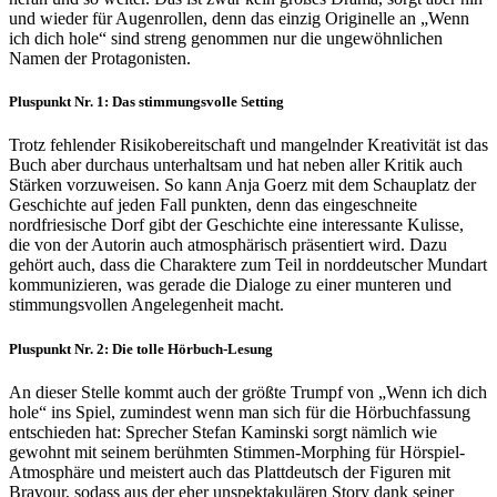
und wieder für Augenrollen, denn das einzig Originelle an „Wenn
ich dich hole“ sind streng genommen nur die ungewöhnlichen
Namen der Protagonisten.
Pluspunkt Nr. 1: Das stimmungsvolle Setting
Trotz fehlender Risikobereitschaft und mangelnder Kreativität ist das
Buch aber durchaus unterhaltsam und hat neben aller Kritik auch
Stärken vorzuweisen. So kann Anja Goerz mit dem Schauplatz der
Geschichte auf jeden Fall punkten, denn das eingeschneite
nordfriesische Dorf gibt der Geschichte eine interessante Kulisse,
die von der Autorin auch atmosphärisch präsentiert wird. Dazu
gehört auch, dass die Charaktere zum Teil in norddeutscher Mundart
kommunizieren, was gerade die Dialoge zu einer munteren und
stimmungsvollen Angelegenheit macht.
Pluspunkt Nr. 2: Die tolle Hörbuch-Lesung
An dieser Stelle kommt auch der größte Trumpf von „Wenn ich dich
hole“ ins Spiel, zumindest wenn man sich für die Hörbuchfassung
entschieden hat: Sprecher Stefan Kaminski sorgt nämlich wie
gewohnt mit seinem berühmten Stimmen-Morphing für Hörspiel-
Atmosphäre und meistert auch das Plattdeutsch der Figuren mit
Bravour, sodass aus der eher unspektakulären Story dank seiner