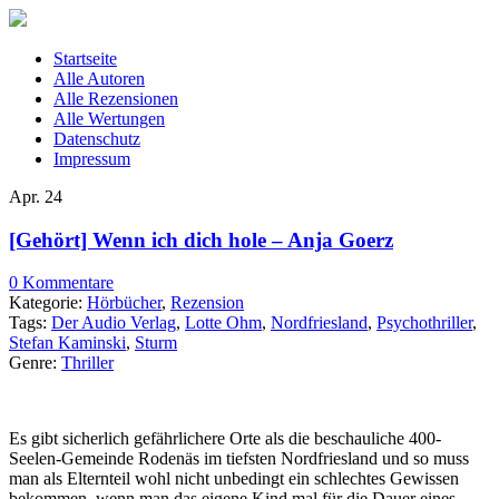
Startseite
Alle Autoren
Alle Rezensionen
Alle Wertungen
Datenschutz
Impressum
Apr.
24
[Gehört] Wenn ich dich hole – Anja Goerz
0 Kommentare
Kategorie:
Hörbücher
,
Rezension
Tags:
Der Audio Verlag
,
Lotte Ohm
,
Nordfriesland
,
Psychothriller
,
Stefan Kaminski
,
Sturm
Genre:
Thriller
Es gibt sicherlich gefährlichere Orte als die beschauliche 400-
Seelen-Gemeinde Rodenäs im tiefsten Nordfriesland und so muss
man als Elternteil wohl nicht unbedingt ein schlechtes Gewissen
bekommen, wenn man das eigene Kind mal für die Dauer eines