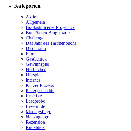
Kategorien
Aktion
Allgemein
Bookish Scene: Project 52
BuchSaiten Blogparade
Challenge
Das Jahr des Taschenbuchs
Discussion
Film
Gastbeitrag
Gewinnspiel
Hörbücher
Hörspiel
Internes
Kurzer Prozess
Kurzgeschichte
Leseliste
Leseprobe
Leserunde
Montagsfrage
Neuzugänge
Rezension
Rückblick