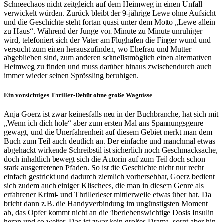
Schneechaos nicht zeitgleich auf dem Heimweg in einen Unfall
verwickelt würden. Zurück bleibt der 9-jährige Lewe ohne Aufsicht
und die Geschichte steht fortan quasi unter dem Motto „Lewe allein
zu Haus“. Während der Junge von Minute zu Minute unruhiger
wird, telefoniert sich der Vater am Flughafen die Finger wund und
versucht zum einen herauszufinden, wo Ehefrau und Mutter
abgeblieben sind, zum anderen schnellstmöglich einen alternativen
Heimweg zu finden und muss darüber hinaus zwischendurch auch
immer wieder seinen Sprössling beruhigen.
Ein vorsichtiges Thriller-Debüt ohne große Wagnisse
Anja Goerz ist zwar keinesfalls neu in der Buchbranche, hat sich mit
„Wenn ich dich hole“ aber zum ersten Mal ans Spannungsgenre
gewagt, und die Unerfahrenheit auf diesem Gebiet merkt man dem
Buch zum Teil auch deutlich an. Der einfache und manchmal etwas
abgehackt wirkende Schreibstil ist sicherlich noch Geschmacksache,
doch inhaltlich bewegt sich die Autorin auf zum Teil doch schon
stark ausgetretenen Pfaden. So ist die Geschichte nicht nur recht
einfach gestrickt und dadurch ziemlich vorhersehbar, Goerz bedient
sich zudem auch einiger Klischees, die man in diesem Genre als
erfahrener Krimi- und Thrillerleser mittlerweile etwas über hat. Da
bricht dann z.B. die Handyverbindung im ungünstigsten Moment
ab, das Opfer kommt nicht an die überlebenswichtige Dosis Insulin
heran und so weiter. Das ist zwar kein großes Drama, sorgt aber hin