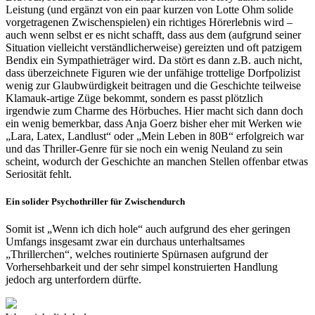
Leistung (und ergänzt von ein paar kurzen von Lotte Ohm solide
vorgetragenen Zwischenspielen) ein richtiges Hörerlebnis wird –
auch wenn selbst er es nicht schafft, dass aus dem (aufgrund seiner
Situation vielleicht verständlicherweise) gereizten und oft patzigem
Bendix ein Sympathieträger wird. Da stört es dann z.B. auch nicht,
dass überzeichnete Figuren wie der unfähige trottelige Dorfpolizist
wenig zur Glaubwürdigkeit beitragen und die Geschichte teilweise
Klamauk-artige Züge bekommt, sondern es passt plötzlich
irgendwie zum Charme des Hörbuches. Hier macht sich dann doch
ein wenig bemerkbar, dass Anja Goerz bisher eher mit Werken wie
„Lara, Latex, Landlust“ oder „Mein Leben in 80B“ erfolgreich war
und das Thriller-Genre für sie noch ein wenig Neuland zu sein
scheint, wodurch der Geschichte an manchen Stellen offenbar etwas
Seriosität fehlt.
Ein solider Psychothriller für Zwischendurch
Somit ist „Wenn ich dich hole“ auch aufgrund des eher geringen
Umfangs insgesamt zwar ein durchaus unterhaltsames
„Thrillerchen“, welches routinierte Spürnasen aufgrund der
Vorhersehbarkeit und der sehr simpel konstruierten Handlung
jedoch arg unterfordern dürfte.