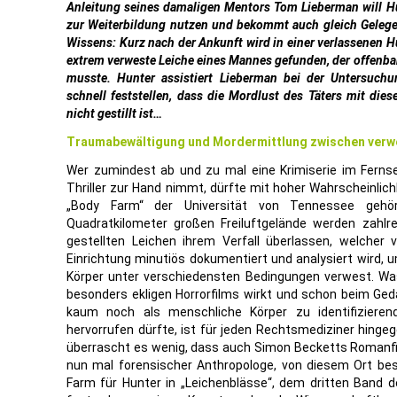
Anleitung seines damaligen Mentors Tom Lieberman will Hu
zur Weiterbildung nutzen und bekommt auch gleich Gelege
Wissens: Kurz nach der Ankunft wird in einer verlassenen 
extrem verweste Leiche eines Mannes gefunden, der offenb
musste. Hunter assistiert Lieberman bei der Untersuch
schnell feststellen, dass die Mordlust des Täters mit di
nicht gestillt ist…
Traumabewältigung und Mordermittlung zwischen verw
Wer zumindest ab und zu mal eine Krimiserie im Ferns
Thriller zur Hand nimmt, dürfte mit hoher Wahrscheinlic
„Body Farm“ der Universität von Tennessee gehö
Quadratkilometer großen Freiluftgelände werden zahlr
gestellten Leichen ihrem Verfall überlassen, welcher 
Einrichtung minutiös dokumentiert und analysiert wird, 
Körper unter verschiedensten Bedingungen verwest. Was
besonders ekligen Horrorfilms wirkt und schon beim G
kaum noch als menschliche Körper zu identifizieren
hervorrufen dürfte, ist für jeden Rechtsmediziner hinge
überrascht es wenig, dass auch Simon Becketts Romanfi
nun mal forensischer Anthropologe, von diesem Ort beso
Farm für Hunter in „Leichenblässe“, dem dritten Band de