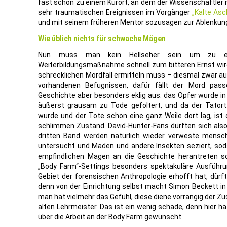
fast schon zu einem Kurort, an dem der Wissenschaftler 
sehr traumatischen Ereignissen im Vorgänger
„Kalte Asc
und mit seinem früheren Mentor sozusagen zur Ablenkung e
Wie üblich nichts für schwache Mägen
Nun muss man kein Hellseher sein um zu era
Weiterbildungsmaßnahme schnell zum bitteren Ernst wir
schrecklichen Mordfall ermitteln muss – diesmal zwar 
vorhandenen Befugnissen, dafür fällt der Mord pass
Geschichte aber besonders eklig aus: das Opfer wurde in
äußerst grausam zu Tode gefoltert, und da der Tato
wurde und der Tote schon eine ganz Weile dort lag, ist
schlimmen Zustand. David-Hunter-Fans dürften sich also
dritten Band werden natürlich wieder verweste menschl
untersucht und Maden und andere Insekten seziert, sod
empfindlichen Magen an die Geschichte herantreten sol
„Body Farm“-Settings besonders spektakuläre Ausführun
Gebiet der forensischen Anthropologie erhofft hat, dürf
denn von der Einrichtung selbst macht Simon Beckett i
man hat vielmehr das Gefühl, diese diene vorrangig der
alten Lehrmeister. Das ist ein wenig schade, denn hier h
über die Arbeit an der Body Farm gewünscht.