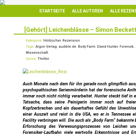
STARTSEITE
ALLE AUTOREN
ALLE REZEN
[Gehört] Leichenblässe – Simon Becket
20
DEZ.
Kategorie:
Hörbücher
,
Rezension
Tags:
Argon Verlag
,
audible.de
,
Body Farm
,
David Hunter
,
Forensik
,
Wissenschaft
Genre:
Thriller
Auch Monate nach dem für ihn gerade noch glimpflich aus
psychopathischen Serienmörderin hat der forensische Ant
immer noch nicht richtig verarbeitet. Hunter steckt tief in
Tatsache, dass seine Peinigerin immer noch auf freie
Kopfzerbrechen und ein dauerhaftes Gefühl des Unwohlsei
einer Auszeit und reist in die USA, wo er in Tennessee 
Facility verbringen will. Die auch als „Body Farm“ bekannte 
Erforschung des Verwesungsprozesses von Leichen un
Forensiker-Laufbahn viele wertvolle Erkenntnisse und Er