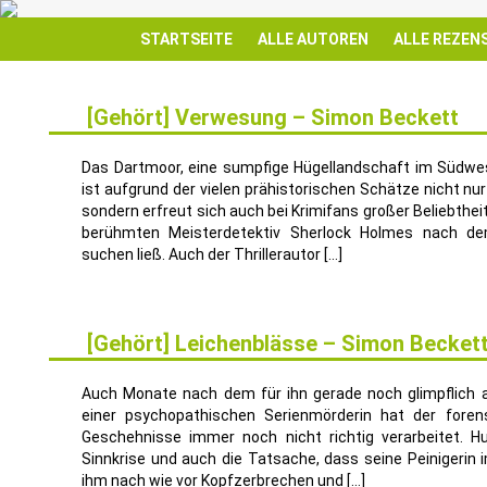
STARTSEITE
ALLE AUTOREN
ALLE REZEN
[Gehört] Verwesung – Simon Beckett
15
MÄRZ
Das Dartmoor, eine sumpfige Hügellandschaft im Südwes
ist aufgrund der vielen prähistorischen Schätze nicht nu
sondern erfreut sich auch bei Krimifans großer Beliebtheit
berühmten Meisterdetektiv Sherlock Holmes nach de
suchen ließ. Auch der Thrillerautor […]
[Gehört] Leichenblässe – Simon Becket
20
DEZ.
Auch Monate nach dem für ihn gerade noch glimpflich 
einer psychopathischen Serienmörderin hat der foren
Geschehnisse immer noch nicht richtig verarbeitet. Hu
Sinnkrise und auch die Tatsache, dass seine Peinigerin 
ihm nach wie vor Kopfzerbrechen und […]