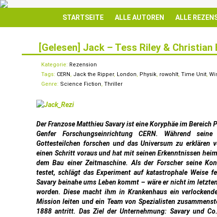
STARTSEITE
ALLE AUTOREN
ALLE REZEN
[Gelesen] Jack – Tess Riley & Christian
18
AUG.
Kategorie:
Rezension
Tags:
CERN
,
Jack the Ripper
,
London
,
Physik
,
rowohlt
,
Time Unit
,
Wi
Genre:
Science Fiction
,
Thriller
Der Franzose Matthieu Savary ist eine Koryphäe im Bereich 
Genfer Forschungseinrichtung CERN. Während seine
Gottesteilchen forschen und das Universum zu erklären v
einen Schritt voraus und hat mit seinen Erkenntnissen heim
dem Bau einer Zeitmaschine. Als der Forscher seine Kon
testet, schlägt das Experiment auf katastrophale Weise fe
Savary beinahe ums Leben kommt – wäre er nicht im letzte
worden. Diese macht ihm in Krankenhaus ein verlockende
Mission leiten und ein Team von Spezialisten zusammenstel
1888 antritt. Das Ziel der Unternehmung: Savary und Co