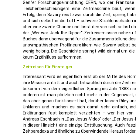
Genfer Forschungseinrichtung CERN, wo der Franzose M
Teilchenbeschleunigers eine Zeitmaschine baut, we
Erfolg, denn Savary reist zwar durch die Zeit, sprengt ab
und sich selbst in die Luft – schwere Strahlenschäden i
aber eine zweite Chance und lässt den von sich selbst ü
der „Wer war Jack the Ripper“-Zeitreisemission nahezu f
Buches dann überwiegend für die Zusammenstellung des
unsympathischen Profilneurotikern wie Savary selbst be
wenig holprig. Die Geschichte springt wild einmal um di
kaum Erzählfluss aufkommen.
Zeitreisen für Einsteiger
Interessant wird es eigentlich erst ab der Mitte des Ro
ihre Mission antritt und auch tatsächlich durch die Zeit re
bekommt von dem eigentlichen Sprung ins Jahr 1888 nich
anderen ist man plötzlich nicht mehr in der Gegenwart, 
das aber genau funktioniert hat, darüber lassen Riley u
Unklaren und machen es sich damit sehr einfach, inde
Erklärungen fast komplett verzichten – wer hier von 
Andreas Eschbach in „Das Jesus-Video“ oder „Der Jesus-D
in dieser Hinsicht eine einzige Enttäuschung. Auch fas
Zeitparadoxa und ähnliche zu überwindende Herausforderu