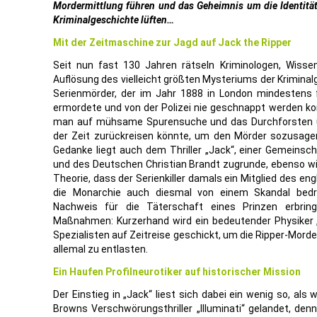
Mordermittlung führen und das Geheimnis um die Identität 
Kriminalgeschichte lüften…
Mit der Zeitmaschine zur Jagd auf Jack the Ripper
Seit nun fast 130 Jahren rätseln Kriminologen, Wisse
Auflösung des vielleicht größten Mysteriums der Kriminal
Serienmörder, der im Jahr 1888 in London mindestens 
ermordete und von der Polizei nie geschnappt werden ko
man auf mühsame Spurensuche und das Durchforsten ura
der Zeit zurückreisen könnte, um den Mörder sozusagen
Gedanke liegt auch dem Thriller „Jack“, einer Gemeinsch
und des Deutschen Christian Brandt zugrunde, ebenso wie
Theorie, dass der Serienkiller damals ein Mitglied des en
die Monarchie auch diesmal von einem Skandal bedroh
Nachweis für die Täterschaft eines Prinzen erbring
Maßnahmen: Kurzerhand wird ein bedeutender Physiker „
Spezialisten auf Zeitreise geschickt, um die Ripper-Mord
allemal zu entlasten.
Ein Haufen Profilneurotiker auf historischer Mission
Der Einstieg in „Jack“ liest sich dabei ein wenig so, als
Browns Verschwörungsthriller „Illuminati“ gelandet, den