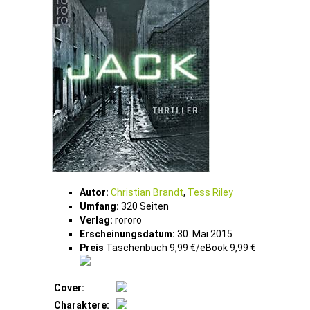
Autor:
Christian Brandt
,
Tess Riley
Umfang:
320 Seiten
Verlag:
rororo
Erscheinungsdatum:
30. Mai 2015
Preis
Taschenbuch 9,99 €/eBook 9,99 €
Cover:
Charaktere: