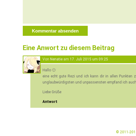
Eine Anwort zu diesem Beitrag
Von
Nenatie
am
17. Juli 2015 um 09:25
Hallo 🙂
eine echt gute Rezi und ich kann dir in allen Punkten 
unglaubwürdigsten und unpassensten empfand ich auch
Liebe Grüße
Antwort
© 2011-20