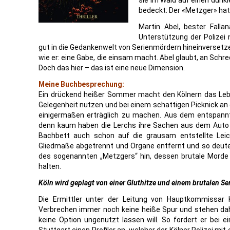
sie im Wald auf einen dunk
bedeckt: Der «Metzger» hat
Martin Abel, bester Fallan
Unterstützung der Polizei 
gut in die Gedankenwelt von Serienmördern hineinversetz
wie er: eine Gabe, die einsam macht. Abel glaubt, an Sch
Doch das hier – das ist eine neue Dimension.
Meine Buchbesprechung:
Ein drückend heißer Sommer macht den Kölnern das Lebe
Gelegenheit nutzen und bei einem schattigen Picknick an
einigermaßen erträglich zu machen. Aus dem entspannte
denn kaum haben die Lerchs ihre Sachen aus dem Auto e
Bachbett auch schon auf die grausam entstellte Le
Gliedmaße abgetrennt und Organe entfernt und so deutet 
des sogenannten „Metzgers“ hin, dessen brutale Morde 
halten.
Köln wird geplagt von einer Gluthitze und einem brutalen S
Die Ermittler unter der Leitung von Hauptkommissar K
Verbrechen immer noch keine heiße Spur und stehen dah
keine Option ungenutzt lassen will. So fordert er bei 