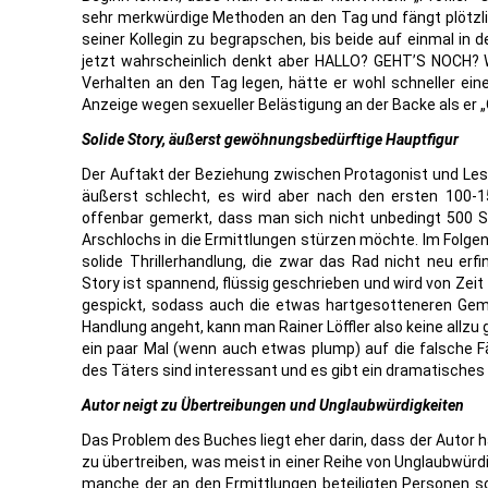
sehr merkwürdige Methoden an den Tag und fängt plötzlic
seiner Kollegin zu begrapschen, bis beide auf einmal in de
jetzt wahrscheinlich denkt aber HALLO? GEHT’S NOCH? Wür
Verhalten an den Tag legen, hätte er wohl schneller ei
Anzeige wegen sexueller Belästigung an der Backe als er „
Solide Story, äußerst gewöhnungsbedürftige Hauptfigur
Der Auftakt der Beziehung zwischen Protagonist und Lese
äußerst schlecht, es wird aber nach den ersten 100-1
offenbar gemerkt, dass man sich nicht unbedingt 500 Se
Arschlochs in die Ermittlungen stürzen möchte. Im Folge
solide Thrillerhandlung, die zwar das Rad nicht neu erfi
Story ist spannend, flüssig geschrieben und wird von Zeit 
gespickt, sodass auch die etwas hartgesotteneren Gem
Handlung angeht, kann man Rainer Löffler also keine allz
ein paar Mal (wenn auch etwas plump) auf die falsche Fä
des Täters sind interessant und es gibt ein dramatisches F
Autor neigt zu Übertreibungen und Unglaubwürdigkeiten
Das Problem des Buches liegt eher darin, dass der Autor 
zu übertreiben, was meist in einer Reihe von Unglaubwürdig
manche der an den Ermittlungen beteiligten Personen s