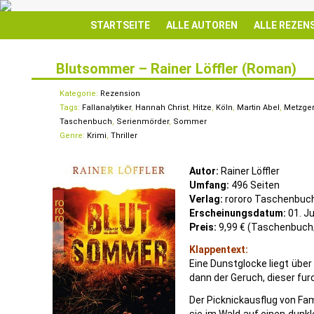
STARTSEITE
ALLE AUTOREN
ALLE REZEN
Blutsommer – Rainer Löffler (Roman)
9
FEB.
Kategorie:
Rezension
Tags:
Fallanalytiker
,
Hannah Christ
,
Hitze
,
Köln
,
Martin Abel
,
Metzger
Taschenbuch
,
Serienmörder
,
Sommer
Genre:
Krimi
,
Thriller
Autor:
Rainer Löffler
Umfang:
496 Seiten
Verlag:
rororo Taschenbuc
Erscheinungsdatum:
01. J
Preis:
9,99 € (Taschenbuch
Klappentext:
Eine Dunstglocke liegt über 
dann der Geruch, dieser fur
Der Picknickausflug von Fam