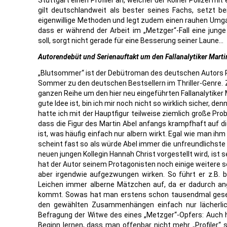
Stuttgart einen Profiler an, welcher der Kölner Polizei mit 
gilt deutschlandweit als bester seines Fachs, setzt b
eigenwillige Methoden und legt zudem einen rauhen Umg
dass er während der Arbeit im „Metzger“-Fall eine junge
soll, sorgt nicht gerade für eine Besserung seiner Laune…
Autorendebüt und Serienauftakt um den Fallanalytiker Marti
„Blutsommer“ ist der Debütroman des deutschen Autors Ra
Sommer zu den deutschen Bestsellern im Thriller-Genre. 
ganzen Reihe um den hier neu eingeführten Fallanalytiker M
gute Idee ist, bin ich mir noch nicht so wirklich sicher, d
hatte ich mit der Hauptfigur teilweise ziemlich große Prob
dass die Figur des Martin Abel anfangs krampfhaft auf d
ist, was häufig einfach nur albern wirkt. Egal wie man i
scheint fast so als würde Abel immer die unfreundlichste
neuen jungen Kollegin Hannah Christ vorgestellt wird, ist 
hat der Autor seinem Protagonisten noch einige weitere 
aber irgendwie aufgezwungen wirken. So führt er z.B. 
Leichen immer alberne Mätzchen auf, da er dadurch an
kommt. Sowas hat man erstens schon tausendmal geseh
den gewählten Zusammenhängen einfach nur lächerlich
Befragung der Witwe des eines „Metzger“-Opfers: Auch hie
Beginn lernen, dass man offenbar nicht mehr „Profiler“ s