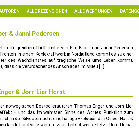
 AUTOREN
ALLE REZENSIONEN
ALLE WERTUNGEN
DATENS
ber & Janni Pedersen
ehr erfolgreichen Thrillerreihe von Kim Faber und Janni Pedersen
 Fronten. In einem Kohlekraftwerk in Nordjütland kommt es zu einer
beiter des Wachdienstes auf tragische Weise ums Leben kommt.
, dass die Verursacher des Anschlages im Milieu […]
nger & Jørn Lier Horst
er norwegischen Bestsellerautoren Thomas Enger und Jørn Lier
leffekt – und das im wahrsten Sinne des Wortes. Pünktlich zum
ich in der Silvesternacht eine heftige Explosion den Osloer Hafen,
n kostet und viele weitere zum Teil schwer verletzt. Unmittelbar