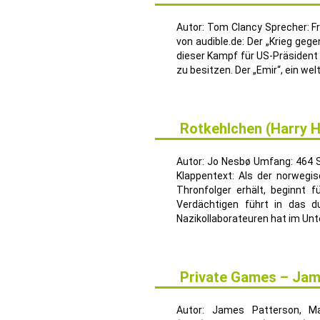
AUG.
Autor: Tom Clancy Sprecher: Fr
von audible.de: Der „Krieg geg
dieser Kampf für US-Präsident K
zu besitzen. Der „Emir“, ein wel
Rotkehlchen (Harry H
24
JUNI
Autor: Jo Nesbø Umfang: 464 S
Klappentext: Als der norwegi
Thronfolger erhält, beginnt 
Verdächtigen führt in das d
Nazikollaborateuren hat im Unt
Private Games – Jam
9
MAI
Autor: James Patterson, M