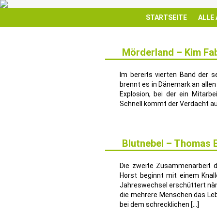
STARTSEITE
ALLE
Mörderland – Kim Fa
15
MAI
Im bereits vierten Band der s
brennt es in Dänemark an allen
Explosion, bei der ein Mitar
Schnell kommt der Verdacht auf
Blutnebel – Thomas E
2
APR.
Die zweite Zusammenarbeit d
Horst beginnt mit einem Knal
Jahreswechsel erschüttert näml
die mehrere Menschen das Lebe
bei dem schrecklichen […]