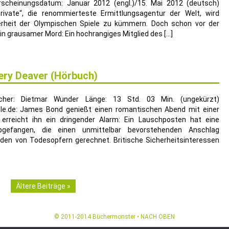
rscheinungsdatum: Januar 2012 (engl.)/15. Mai 2012 (deutsch)
rivate“, die renommierteste Ermittlungsagentur der Welt, wird
erheit der Olympischen Spiele zu kümmern. Doch schon vor der
ein grausamer Mord: Ein hochrangiges Mitglied des […]
ery Deaver (Hörbuch)
echer: Dietmar Wunder Länge: 13 Std. 03 Min. (ungekürzt)
ble.de: James Bond genießt einen romantischen Abend mit einer
erreicht ihn ein dringender Alarm: Ein Lauschposten hat eine
bgefangen, die einen unmittelbar bevorstehenden Anschlag
den von Todesopfern gerechnet. Britische Sicherheitsinteressen
Ältere Beiträge »
© 2011-2014
Büchermonster
•
NACH OBEN