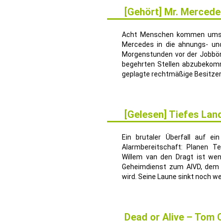
[Gehört] Mr. Mercede
17
SEP.
Acht Menschen kommen ums Le
Mercedes in die ahnungs- un
Morgenstunden vor der Jobbör
begehrten Stellen abzubekom
geplagte rechtmäßige Besitzer
[Gelesen] Tiefes Lan
27
MAI
Ein brutaler Überfall auf e
Alarmbereitschaft: Planen T
Willem van den Dragt ist wen
Geheimdienst zum AIVD, dem n
wird. Seine Laune sinkt noch wei
Dead or Alive – Tom 
10