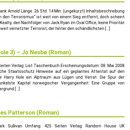
ank Arnold Länge: 26 Std. 14 Min. (ungekürzt) Inhaltsbeschreibung
en den Terrorismus“ ist weit von einem Sieg entfernt, doch scheint
ealty, den Nachfolger von Jack Ryan im Oval Office, keine Priorität
tweit vernetzter Terrorist, der hinter den schändlichsten […]
ole 3) – Jo Nesbø (Roman)
eiten Verlag: List Taschenbuch Erscheinungsdatum: 08. Mai 2008
sche Staatsschutz Hinweise auf ein geplantes Attentat auf den
für Harry Hole ein Alptraum aus Lügen und Verrat. Die Spur der
unkelste Kapitel norwegischer Vergangenheit: Eine Gruppe von
ergrund […]
es Patterson (Roman)
ark Sullivan Umfang: 425 Seiten Verlag: Random House UK