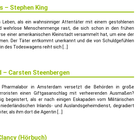
s – Stephen King
ben, als ein wahnsinniger Attentäter mit einem gestohlenen
d wehrlose Menschenmenge rast, die sich schon in den frühen
se einer amerikanischen Kleinstadt versammelt hat, um eine der
men. Der Täter entkommt unerkannt und die von Schuldgefühlen
in des Todeswagens reiht sich […]
d – Carsten Steenbergen
in Pharmalabor in Amsterdam versetzt die Behörden in große
erroristen einen Giftgasanschlag mit verheerenden Ausmaßen?
ig begeistert, als er nach einigen Eskapaden vom Militärischen
iederländischen Inlands- und Auslandsgeheimdienst, degradiert
ter, als ihm dort die Agentin […]
Clancy (Hörbuch)