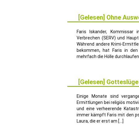
[Gelesen] Ohne Ausw
27
JULI
Faris Iskander, Kommissar in
Verbrechen (SERV) und Hauptfig
Während andere Krimi-Ermittle
bekommen, hat Faris in den 
mehrfach die Hölle durchlaufen
[Gelesen] Gotteslüge
16
MÄRZ
Einige Monate sind vergang
Ermittlungen bei religiös moti
und eine verheerende Katast
immer kämpft Faris mit den ps
Laura, die er erst am […]