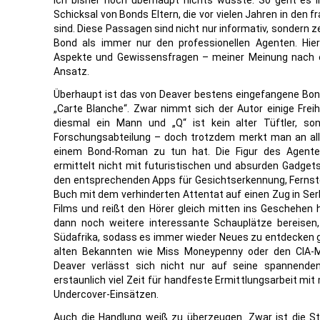
ich bisher noch überhaupt nichts wusste. So geht es 
Schicksal von Bonds Eltern, die vor vielen Jahren in den 
sind. Diese Passagen sind nicht nur informativ, sondern 
Bond als immer nur den professionellen Agenten. Hi
Aspekte und Gewissensfragen – meiner Meinung nach e
Ansatz.
Überhaupt ist das von Deaver bestens eingefangene Bond
„Carte Blanche“. Zwar nimmt sich der Autor einige Frei
diesmal ein Mann und „Q“ ist kein alter Tüftler, s
Forschungsabteilung – doch trotzdem merkt man an al
einem Bond-Roman zu tun hat. Die Figur des Agenten
ermittelt nicht mit futuristischen und absurden Gadge
den entsprechenden Apps für Gesichtserkennung, Fernste
Buch mit dem verhinderten Attentat auf einen Zug in Ser
Films und reißt den Hörer gleich mitten ins Geschehen 
dann noch weitere interessante Schauplätze bereisen,
Südafrika, sodass es immer wieder Neues zu entdecken gib
alten Bekannten wie Miss Moneypenny oder den CIA-Man
Deaver verlässt sich nicht nur auf seine spannende
erstaunlich viel Zeit für handfeste Ermittlungsarbeit m
Undercover-Einsätzen.
Auch die Handlung weiß zu überzeugen. Zwar ist die Sto