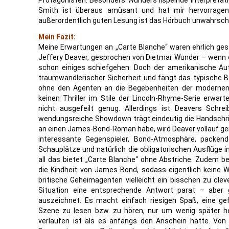
Protagonisten. Besonders Wunders lispelnde Interpreta
Smith ist überaus amüsant und hat mir hervorragend
außerordentlich guten Lesung ist das Hörbuch unwahrschei
Mein Fazit:
Meine Erwartungen an „Carte Blanche“ waren ehrlich ge
Jeffery Deaver, gesprochen von Dietmar Wunder – wenn 
schon einiges schiefgehen. Doch der amerikanische Au
traumwandlerischer Sicherheit und fängt das typische Bo
ohne den Agenten an die Begebenheiten der modernen 
keinen Thriller im Stile der Lincoln-Rhyme-Serie erwart
nicht ausgefeilt genug. Allerdings ist Deavers Schre
wendungsreiche Showdown trägt eindeutig die Handschrift
an einen James-Bond-Roman habe, wird Deaver vollauf gere
interessante Gegenspieler, Bond-Atmosphäre, packen
Schauplätze und natürlich die obligatorischen Ausflüge 
all das bietet „Carte Blanche“ ohne Abstriche. Zudem b
die Kindheit von James Bond, sodass eigentlich keine Wü
britische Geheimagenten vielleicht ein bisschen zu clev
Situation eine entsprechende Antwort parat – aber
auszeichnet. Es macht einfach riesigen Spaß, eine gef
Szene zu lesen bzw. zu hören, nur um wenig später he
verlaufen ist als es anfangs den Anschein hatte. Von 