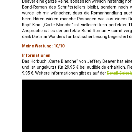
Deaver eine ganze Reihe, sodass ich wirklich inständig hof
Bond-Roman des Schriftstellers bleibt, sondern noch 
würde ich mir wünschen, dass die Romanhandlung auch
beim Hören wirken manche Passagen wie aus einem Dr
Kopf-Kino. „Carte Blanche“ ist vielleicht kein perfekter Th
Ansprüche ist es der perfekte Bond-Roman – somit verg
dank Dietmar Wunders fantastischer Lesung begeistert die
Meine Wertung: 10/10
Informationen:
Das Hörbuch „Carte Blanche“ von Jeffery Deaver hat ei
und ist ungekürzt für 29,95 € bei audible.de erhältlich.
9,95 €. Weitere Informationen gibt es auf der
Detail-Seite 