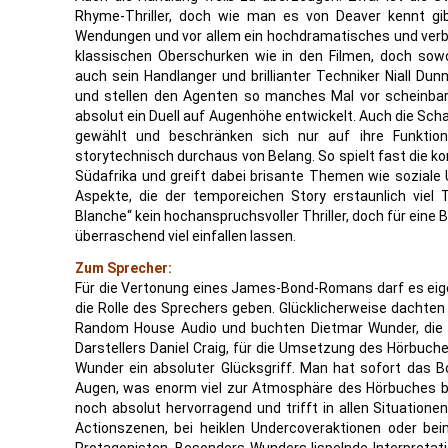
Rhyme-Thriller, doch wie man es von Deaver kennt gi
Wendungen und vor allem ein hochdramatisches und verblü
klassischen Oberschurken wie in den Filmen, doch sow
auch sein Handlanger und brillianter Techniker Niall Dun
und stellen den Agenten so manches Mal vor scheinbar
absolut ein Duell auf Augenhöhe entwickelt. Auch die Scha
gewählt und beschränken sich nur auf ihre Funktion
storytechnisch durchaus von Belang. So spielt fast die k
Südafrika und greift dabei brisante Themen wie soziale
Aspekte, die der temporeichen Story erstaunlich viel Ti
Blanche“ kein hochanspruchsvoller Thriller, doch für eine
überraschend viel einfallen lassen.
Zum Sprecher:
Für die Vertonung eines James-Bond-Romans darf es eige
die Rolle des Sprechers geben. Glücklicherweise dachten
Random House Audio und buchten Dietmar Wunder, die
Darstellers Daniel Craig, für die Umsetzung des Hörbuche
Wunder ein absoluter Glücksgriff. Man hat sofort das Bo
Augen, was enorm viel zur Atmosphäre des Hörbuches b
noch absolut hervorragend und trifft in allen Situatione
Actionszenen, bei heiklen Undercoveraktionen oder bei