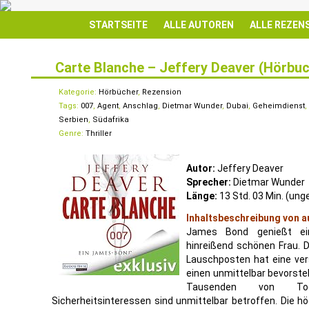
STARTSEITE
ALLE AUTOREN
ALLE REZEN
Carte Blanche – Jeffery Deaver (Hörbuc
12
MÄRZ
Kategorie:
Hörbücher
,
Rezension
Tags:
007
,
Agent
,
Anschlag
,
Dietmar Wunder
,
Dubai
,
Geheimdienst
,
Serbien
,
Südafrika
Genre:
Thriller
Autor:
Jeffery Deaver
Sprecher:
Dietmar Wunder
Länge:
13 Std. 03 Min. (ung
Inhaltsbeschreibung von a
James Bond genießt ei
hinreißend schönen Frau. Da
Lauschposten hat eine ver
einen unmittelbar bevorste
Tausenden von Tode
Sicherheitsinteressen sind unmittelbar betroffen. Die h