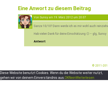
Eine Anwort zu diesem Beitrag
Von
Sunsy
am
19. März 2012 um 20:07
Ganze 10/10? Dann werde ich es mir wohl auch reinzieh
Hab vielen Dank für deine Einschätzung 🙂 – glg, Sunsy
Antwort
© 2011-20
Diese Website benutzt Cookies. Wenn du die Website weiter nutzt,
gehen wir von deinem Einverständnis aus.
OK
Nein
Weiterlesen