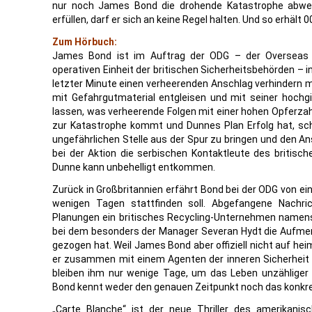
nur noch James Bond die drohende Katastrophe abwen
erfüllen, darf er sich an keine Regel halten. Und so erhält 
Zum Hörbuch:
James Bond ist im Auftrag der ODG – der Overseas 
operativen Einheit der britischen Sicherheitsbehörden – in
letzter Minute einen verheerenden Anschlag verhindern mu
mit Gefahrgutmaterial entgleisen und mit seiner hochg
lassen, was verheerende Folgen mit einer hohen Opferzah
zur Katastrophe kommt und Dunnes Plan Erfolg hat, sch
ungefährlichen Stelle aus der Spur zu bringen und den An
bei der Aktion die serbischen Kontaktleute des britis
Dunne kann unbehelligt entkommen.
Zurück in Großbritannien erfährt Bond bei der ODG von ei
wenigen Tagen stattfinden soll. Abgefangene Nachri
Planungen ein britisches Recycling-Unternehmen namens G
bei dem besonders der Manager Severan Hydt die Aufme
gezogen hat. Weil James Bond aber offiziell nicht auf h
er zusammen mit einem Agenten der inneren Sicherheit 
bleiben ihm nur wenige Tage, um das Leben unzähliger
Bond kennt weder den genauen Zeitpunkt noch das konkre
„Carte Blanche“ ist der neue Thriller des amerikanisc