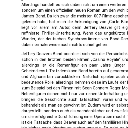
Allerdings handelt es sich dabei nicht um einen weiteren
sondern um einen offiziellen neuen Roman um den wohl
James Bond. Da ich zwar die meisten 007-Filme gesehe
gelesen habe, hat mich die Ankündigung von „Carte Bla
liegt vor allem am Autor, denn Jeffery Deaver gilt ei
raffinierte Thriller-Unterhaltung. Wenn das ungekürz
Wunder, der deutschen Synchronstimme von Bond-Darste
dabei normalerweise auch nichts schief gehen.
Jeffery Deavers Bond orientiert sich von der Persönlichke
schon in den letzten beiden Filmen „Casino Royale“ un
allerdings ist die Romanfigur ein paar Jahre jünge
Geheimdienst. Trotzdem kann Bond bereits auf gesammel
und Afghanistan zurückblicken. Natürlich spielen auch
bedeutende Rolle, allerdings nehmen diese im Laufe der 
zum Beispiel bei den Filmen mit Sean Connery, Roger Moo
Nebenfiguren dienen nicht nur zur reinen Unterhaltung un
bringen die Geschichte auch tatsächlich voran und we
behandelt als man es gewohnt ist. Zudem wird er selbst 
dargestellt, sondern auch als nachdenklicher und zweife
um die erfolgreiche Durchführung einer Operation macht. 
ist die Tatsache, dass Deaver auch auf den familiären Hi