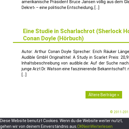
amerikanische Präsident Bruce Jansen völlig aus dem Gle
Dekret‹ – eine politische Entscheidung, […]
Eine Studie in Scharlachrot (Sherlock H
Conan Doyle (Hörbuch)
31
DEZ.
Autor: Arthur Conan Doyle Sprecher: Erich Räuker Länge:
Audible GmbH Originaltitel: A Study in Scarlet Preis: 20,9
Inhaltsbeschreibung von audible.de: Auf der Suche nac
junge Arzt Dr. Watson eine faszinierende Bekanntschaft: 
[…]
Ältere Beiträge »
© 2011-20
Diese Website benutzt Cookies. Wenn du die Website weiter nutzt,
gehen wir von deinem Einverständnis aus.
OK
Nein
Weiterlesen