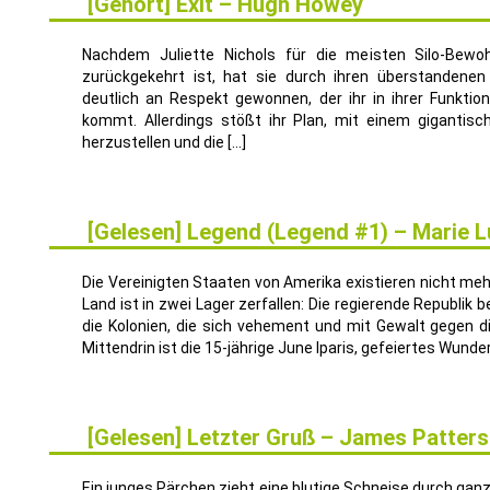
[Gehört] Exit – Hugh Howey
6
JUNI
Nachdem Juliette Nichols für die meisten Silo-Bewo
zurückgekehrt ist, hat sie durch ihren überstandenen
deutlich an Respekt gewonnen, der ihr in ihrer Funktion
kommt. Allerdings stößt ihr Plan, mit einem gigantisc
herzustellen und die […]
[Gelesen] Legend (Legend #1) – Marie L
26
MÄRZ
Die Vereinigten Staaten von Amerika existieren nicht me
Land ist in zwei Lager zerfallen: Die regierende Republik 
die Kolonien, die sich vehement und mit Gewalt gegen d
Mittendrin ist die 15-jährige June Iparis, gefeiertes Wunder
[Gelesen] Letzter Gruß – James Patters
29
JULI
Ein junges Pärchen zieht eine blutige Schneise durch gan