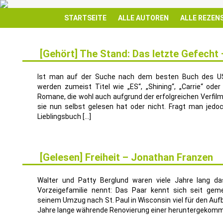
STARTSEITE
ALLE AUTOREN
ALLE REZEN
[Gehört] The Stand: Das letzte Gefecht
31
JAN.
Ist man auf der Suche nach dem besten Buch des US-
werden zumeist Titel wie „ES“, „Shining“, „Carrie“ oder
Romane, die wohl auch aufgrund der erfolgreichen Verfil
sie nun selbst gelesen hat oder nicht. Fragt man jedo
Lieblingsbuch […]
[Gelesen] Freiheit – Jonathan Franzen
28
SEP.
Walter und Patty Berglund waren viele Jahre lang d
Vorzeigefamilie nennt: Das Paar kennt sich seit ge
seinem Umzug nach St. Paul in Wisconsin viel für den Auf
Jahre lange währende Renovierung einer heruntergekommen