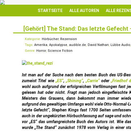
STARTSEITE
ALLE AUTOREN
ALLE REZEN
[Gehört] The Stand: Das letzte Gefecht
31
JAN.
Kategorie:
Hörbücher
,
Rezension
Tags:
Amerika
,
Apokalypse
,
audible.de
,
David Nathan
,
Lübbe Audio
Genre:
Horror
,
Science Fiction
Ist man auf der Suche nach dem besten Buch des US-Best
zumeist Titel wie
„ES“
,
„Shining“
,
„Carrie“
oder
„Friedhof 
wohl auch aufgrund der erfolgreichen Verfilmungen fast j
gelesen hat oder nicht. Fragt man jedoch eingefleischte
Meisters des Grauens, dann bekommt man immer wieder
aufgrund des gewaltigen Umfangs wohl viele Otto-Normal-Le
letzte Gefecht“, Stephen Kings fast 1700 Seiten umfassen
auch in der ungekürzten Hörbuchfassung auf sage und schr
vor „ES“ das umfangreichste Buch des Autors ist. Wie das
wurde „The Stand“ zunächst 1978 vom Verlag in einer star