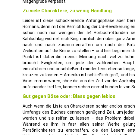
Magengrube verpasst.
Zu viele Charaktere, zu wenig Handlung
Leider ist diese schockierende Anfangsphase aber bere
Romans, denn mit der Vernichtung der US-Bevölkerung err
schon nach nur wenigen der 54 Hörbuch-Stunden se
Kahlschlag widmet sich King nämlich den über ganz Amer
nach und nach zusammenraffen um nach der Katast
Zivilisation auf die Beine zu stellen – und hier beginnen d
Punkt ist dabei die meiner Meinung nach viel zu hohe
braucht Ewigkeiten, um jede der zahlreichen Haupt
einzuführen und anschließend mindestens ebenso lange
kreuzen zu lassen – Amerika ist schließlich groß, und bi
Virus immun waren, ohne die aus der Zeit vor der Apoka
aufeinander treffen, können schon einmal hunderte von S
Gut gegen Böse oder: Blass gegen leblos
Auch wenn die Liste an Charakteren schier endlos ersc
Umfangs des Buches dennoch genügend Zeit, um jeder F
werden und sie reifen zu lassen – das Problem dabei i
Während es ihm in fast allen seiner Werke gelung
Persönlichkeiten zu erschaffen, die den Lesern e