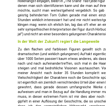
Höllenangst einjagen, bleibt in „The Stand“ fast jede Figu
denen man sich identifizieren kann und die man auf ih
möchte, sucht man weitestgehend vergeblich. So gab 
geistig behinderten Tom Cullen gerade mal einen einzi
Stunden wirklich interessiert hat und mir nicht weitest
klingen mag: wenn ich ehrlich bin, lag das oft eher an 
sehr sympathischen Interpretation der Figur durch Hörbu
ja!“) und nicht an einer besonders gelungenen Charakteris
In der Welt der Zukunft regiert die Langeweile
Zu den flachen und farblosen Figuren gesellt sich
dramatischen (und wirklich gelungenen) Auftakt eigentl
über 1000 Seiten passiert kaum etwas anderes, als das
nach und nach aufeinandertreffen, sich mal in die Haare
steigen und mal bedrohliche Visionen austauschen. 
meiner Ansicht nach
locker
35 Stunden komplett wegf
Vielschichtigkeit der Charaktere noch die Geschichte sp
ist eigentlich ein ziemlich vernichtendes Urteil über eine
gewohnt, dass gerade dessen umfangreiche Werke d
aufweisen und man in Bezug auf die Handlung immer mal
muss, in dieser extremen Form ist mir dies aber noc
gipfelt in einer Auflösung der Geschichte, die so unschei