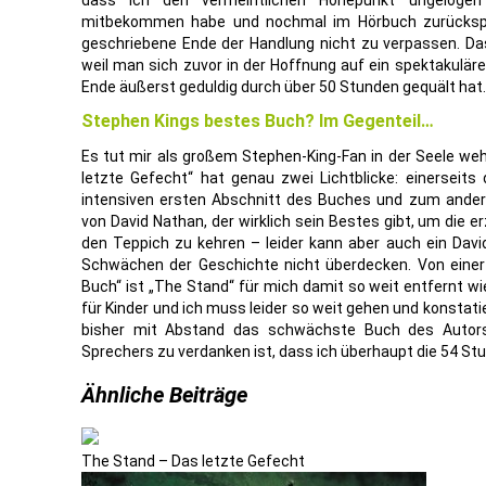
dass ich den vermeintlichen Höhepunkt ungelogen
mitbekommen habe und nochmal im Hörbuch zurückspr
geschriebene Ende der Handlung nicht zu verpassen. Da
weil man sich zuvor in der Hoffnung auf ein spektakulär
Ende äußerst geduldig durch über 50 Stunden gequält hat.
Stephen Kings bestes Buch? Im Gegenteil…
Es tut mir als großem Stephen-King-Fan in der Seele we
letzte Gefecht“ hat genau zwei Lichtblicke: einerseit
intensiven ersten Abschnitt des Buches und zum ander
von David Nathan, der wirklich sein Bestes gibt, um die 
den Teppich zu kehren – leider kann aber auch ein Dav
Schwächen der Geschichte nicht überdecken. Von einer
Buch“ ist „The Stand“ für mich damit so weit entfernt w
für Kinder und ich muss leider so weit gehen und konstati
bisher mit Abstand das schwächste Buch des Autors 
Sprechers zu verdanken ist, dass ich überhaupt die 54 S
Ähnliche Beiträge
The Stand – Das letzte Gefecht