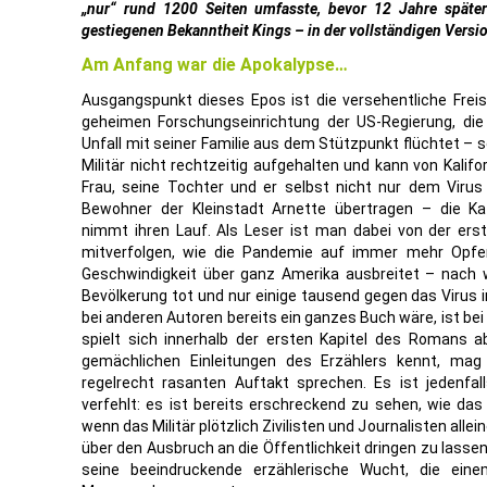
„nur“ rund 1200 Seiten umfasste, bevor 12 Jahre späte
gestiegenen Bekanntheit Kings – in der vollständigen Vers
Am Anfang war die Apokalypse…
Ausgangspunkt dieses Epos ist die versehentliche Freis
geheimen Forschungseinrichtung der US-Regierung, d
Unfall mit seiner Familie aus dem Stützpunkt flüchtet – se
Militär nicht rechtzeitig aufgehalten und kann von Kalif
Frau, seine Tochter und er selbst nicht nur dem Virus
Bewohner der Kleinstadt Arnette übertragen – die K
nimmt ihren Lauf. Als Leser ist man dabei von der ers
mitverfolgen, wie die Pandemie auf immer mehr Opfer
Geschwindigkeit über ganz Amerika ausbreitet – nach 
Bevölkerung tot und nur einige tausend gegen das Viru
bei anderen Autoren bereits ein ganzes Buch wäre, ist be
spielt sich innerhalb der ersten Kapitel des Romans a
gemächlichen Einleitungen des Erzählers kennt, mag 
regelrecht rasanten Auftakt sprechen. Es ist jedenfal
verfehlt: es ist bereits erschreckend zu sehen, wie das
wenn das Militär plötzlich Zivilisten und Journalisten alle
über den Ausbruch an die Öffentlichkeit dringen zu lasse
seine beeindruckende erzählerische Wucht, die eine