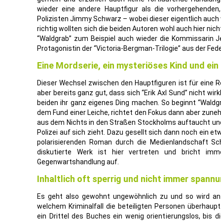
wieder eine andere Hauptfigur als die vorhergehenden,
Polizisten Jimmy Schwarz – wobei dieser eigentlich auch wi
richtig wollten sich die beiden Autoren wohl auch hier nich
“Waldgrab” zum Beispiel auch wieder die Kommissarin Jea
Protagonistin der “Victoria-Bergman-Trilogie” aus der Fed
Eine Mordserie, ein mysteriöses Kind und ein
Dieser Wechsel zwischen den Hauptfiguren ist für eine R
aber bereits ganz gut, dass sich “Erik Axl Sund” nicht wir
beiden ihr ganz eigenes Ding machen. So beginnt “Waldg
dem Fund einer Leiche, richtet den Fokus dann aber zuneh
aus dem Nichts in den Straßen Stockholms auftaucht un
Polizei auf sich zieht. Dazu gesellt sich dann noch ein e
polarisierenden Roman durch die Medienlandschaft Sch
diskutierte Werk ist hier vertreten und bricht im
Gegenwartshandlung auf.
Inhaltlich oft sperrig und nicht immer span
Es geht also gewohnt ungewöhnlich zu und so wird anfa
welchem Kriminalfall die beteiligten Personen überhaup
ein Drittel des Buches ein wenig orientierungslos, bis 