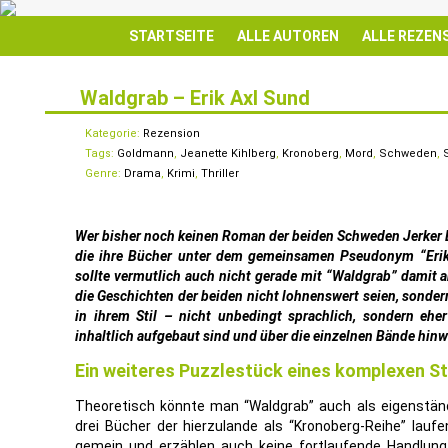
STARTSEITE
ALLE AUTOREN
ALLE REZEN
Waldgrab – Erik Axl Sund
2
NOV.
Kategorie:
Rezension
Tags:
Goldmann
,
Jeanette Kihlberg
,
Kronoberg
,
Mord
,
Schweden
,
Genre:
Drama
,
Krimi
,
Thriller
Wer bisher noch keinen Roman der beiden Schweden Jerker 
die ihre Bücher unter dem gemeinsamen Pseudonym “Erik 
sollte vermutlich auch nicht gerade mit “Waldgrab” damit a
die Geschichten der beiden nicht lohnenswert seien, sonder
in ihrem Stil – nicht unbedingt sprachlich, sondern ehe
inhaltlich aufgebaut sind und über die einzelnen Bände hin
Ein weiteres Puzzlestück eines komplexen S
Theoretisch könnte man “Waldgrab” auch als eigenstän
drei Bücher der hierzulande als “Kronoberg-Reihe” laufe
gemein und erzählen auch keine fortlaufende Handlung