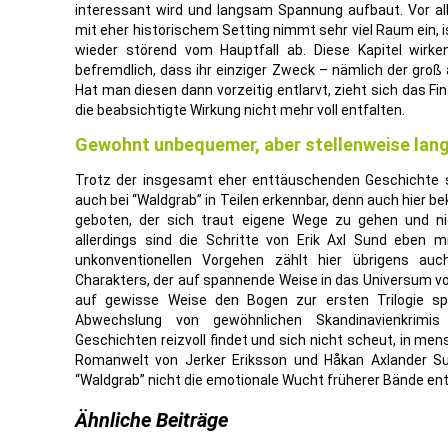
interessant wird und langsam Spannung aufbaut. Vor a
mit eher historischem Setting nimmt sehr viel Raum ein, 
wieder störend vom Hauptfall ab. Diese Kapitel wirk
befremdlich, dass ihr einziger Zweck – nämlich der groß 
Hat man diesen dann vorzeitig entlarvt, zieht sich das Fi
die beabsichtigte Wirkung nicht mehr voll entfalten.
Gewohnt unbequemer, aber stellenweise lan
Trotz der insgesamt eher enttäuschenden Geschichte s
auch bei “Waldgrab” in Teilen erkennbar, denn auch hier
geboten, der sich traut eigene Wege zu gehen und n
allerdings sind die Schritte von Erik Axl Sund eben 
unkonventionellen Vorgehen zählt hier übrigens auc
Charakters, der auf spannende Weise in das Universum von
auf gewisse Weise den Bogen zur ersten Trilogie spa
Abwechslung von gewöhnlichen Skandinavienkrimis
Geschichten reizvoll findet und sich nicht scheut, in mens
Romanwelt von Jerker Eriksson und Håkan Axlander Sun
“Waldgrab” nicht die emotionale Wucht früherer Bände ent
Ähnliche Beiträge