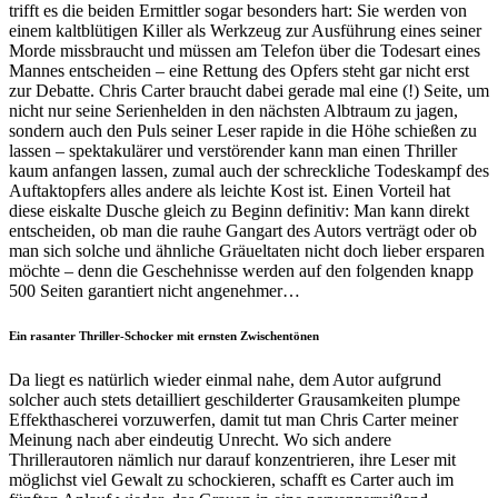
trifft es die beiden Ermittler sogar besonders hart: Sie werden von
einem kaltblütigen Killer als Werkzeug zur Ausführung eines seiner
Morde missbraucht und müssen am Telefon über die Todesart eines
Mannes entscheiden – eine Rettung des Opfers steht gar nicht erst
zur Debatte. Chris Carter braucht dabei gerade mal eine (!) Seite, um
nicht nur seine Serienhelden in den nächsten Albtraum zu jagen,
sondern auch den Puls seiner Leser rapide in die Höhe schießen zu
lassen – spektakulärer und verstörender kann man einen Thriller
kaum anfangen lassen, zumal auch der schreckliche Todeskampf des
Auftaktopfers alles andere als leichte Kost ist. Einen Vorteil hat
diese eiskalte Dusche gleich zu Beginn definitiv: Man kann direkt
entscheiden, ob man die rauhe Gangart des Autors verträgt oder ob
man sich solche und ähnliche Gräueltaten nicht doch lieber ersparen
möchte – denn die Geschehnisse werden auf den folgenden knapp
500 Seiten garantiert nicht angenehmer…
Ein rasanter Thriller-Schocker mit ernsten Zwischentönen
Da liegt es natürlich wieder einmal nahe, dem Autor aufgrund
solcher auch stets detailliert geschilderter Grausamkeiten plumpe
Effekthascherei vorzuwerfen, damit tut man Chris Carter meiner
Meinung nach aber eindeutig Unrecht. Wo sich andere
Thrillerautoren nämlich nur darauf konzentrieren, ihre Leser mit
möglichst viel Gewalt zu schockieren, schafft es Carter auch im