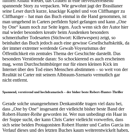
fünften Anlauf wieder, das Grauen in eine nervenzerreißend
spannende Story zu verpacken. Wie gewohnt jagt der Brasilianer
seine Leser durch kurze, knackige Kapitel und von Cliffhanger zu
Cliffhanger – hat man das Buch einmal in die Hand genommen, ist
man umgehend in Carters perfidem Spiel gefangen und kann „One
by One“ kaum noch zur Seite legen. Auch wenn sich der Autor hier
mal wieder besonders kreativ beim Ausdenken besonders
schmerzhafter Todesarten (Stichwort: Killerwespen) zeigt, so
beinhaltet das Buch jedoch auch eine gewisse Gesellschaftskritik, da
der immer extremer werdende Gewalt-Voyeurismus der
Öffentlichkeit ein zentrales Thema der Geschichte darstellt. Das
besonders Verstörende daran: So schockierend es auch erscheinen
mag, wenn Durchschnittsbürger nur für einen kleinen Kick im
Internet über den Tod eines Menschen abstimmen – so weit von der
Realität ist Carter mit seinem Albtraum-Szenario vermutlich gar
nicht entfernt.
Spannend, verstörend und hochdramatisch – der bisher beste Robert-Hunter-Thriller
Gerade solche unangenehmen Denkanstöße tragen viel dazu bei,
dass „One by One“ insgesamt der vielleicht bisher beste Band der
Robert-Hunter-Reihe geworden ist. Wer nun unbedingt ein Haar in
der Suppe sucht, der kann Chris Carter vielleicht vorwerfen, dass
sich seine beiden Protagonisten Robert Hunter und Carlos Garcia im
Verlauf dieses und des letzten Buches kaum weiterentwickelt haben,