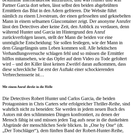
Partner Garcia dort sehen, lässt selbst den beiden abgebrühten
Ermittlern das Blut in den Adern gefrieren. Die Website führt
nämlich zu einem Livestream, der einen gefesselten und geknebelten
Mann in einem seltsamen Glascontainer zeigt. Der anonyme Anrufer
lässt den Detectives aber keine Zeit, den Anblick zu verdauen, denn
während Hunter und Garcia im Hintergrund den Anruf
zurückverfolgen lassen, stellt der Mann die beiden vor eine
unmögliche Entscheidung: Sie sollen festlegen, wie der Mann in
dem Glasgefängnis ums Leben kommen soll. Alle hektischen
Verhandlungsversuche schlagen fehl und so müssen die Ermittler
hilflos mitansehen, wie das Opfer auf dem Video zu Tode gefoltert
wird – und der Killer lässt keinen Zweifel daran aufkommen, dass
diese schreckliche Tat erst der Auftakt einer schockierenden
Verbrechensserie ist…
Mit einem Anruf direkt in die Hölle
Die Detectives Robert Hunter und Carlos Garcia, die beiden
Protagonisten in Chris Carters sehr erfolgreicher Thriller-Reihe, sind
wahrlich nicht zu beneiden: Sie werden in jedem neuen Buch des
Autors mit den schlimmsten Dingen konfrontiert, zu denen der
Mensch fähig ist und müssen jeden Tag aufs neue in die dunkelsten
Abgründe der menschlichen Seele blicken. In „One by One“ (dt.
„Der Totschläger“), dem fünften Band der Robert-Hunter-Reihe,