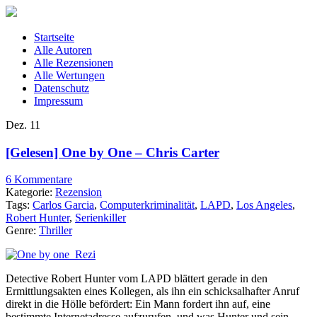
Startseite
Alle Autoren
Alle Rezensionen
Alle Wertungen
Datenschutz
Impressum
Dez.
11
[Gelesen] One by One – Chris Carter
6 Kommentare
Kategorie:
Rezension
Tags:
Carlos Garcia
,
Computerkriminalität
,
LAPD
,
Los Angeles
,
Robert Hunter
,
Serienkiller
Genre:
Thriller
Detective Robert Hunter vom LAPD blättert gerade in den
Ermittlungsakten eines Kollegen, als ihn ein schicksalhafter Anruf
direkt in die Hölle befördert: Ein Mann fordert ihn auf, eine
bestimmte Internetadresse aufzurufen, und was Hunter und sein