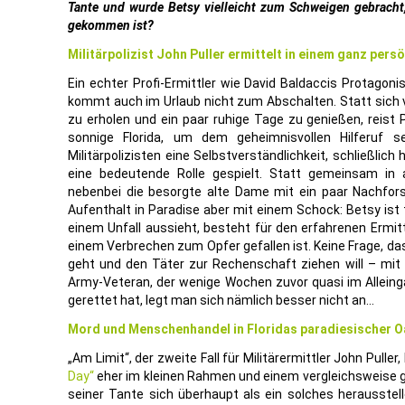
Tante und wurde Betsy vielleicht zum Schweigen gebracht,
gekommen ist?
Militärpolizist John Puller ermittelt in einem ganz persö
Ein echter Profi-Ermittler wie David Baldaccis Protagoni
kommt auch im Urlaub nicht zum Abschalten. Statt sich
zu erholen und ein paar ruhige Tage zu genießen, reist Pu
sonnige Florida, um dem geheimnisvollen Hilferuf 
Militärpolizisten eine Selbstverständlichkeit, schließlic
eine bedeutende Rolle gespielt. Statt gemeinsam in
nebenbei die besorgte alte Dame mit ein paar Nachfors
Aufenthalt in Paradise aber mit einem Schock: Betsy ist
einem Unfall aussieht, besteht für den erfahrenen Ermit
einem Verbrechen zum Opfer gefallen ist. Keine Frage, da
geht und den Täter zur Rechenschaft ziehen will – mit
Army-Veteran, der wenige Wochen zuvor quasi im Allein
gerettet hat, legt man sich nämlich besser nicht an…
Mord und Menschenhandel in Floridas paradiesischer 
„Am Limit“, der zweite Fall für Militärermittler John Pulle
Day“
eher im kleinen Rahmen und einem vergleichsweise g
seiner Tante sich überhaupt als ein solches herausstell