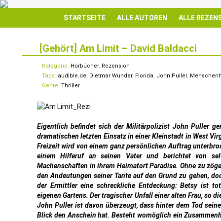
STARTSEITE
ALLE AUTOREN
ALLE REZEN
[Gehört] Am Limit – David Baldacci
15
APR.
Kategorie:
Hörbücher
,
Rezension
Tags:
audible.de
,
Dietmar Wunder
,
Florida
,
John Puller
,
Menschenh
Genre:
Thriller
Eigentlich befindet sich der Militärpolizist John Puller g
dramatischen letzten Einsatz in einer Kleinstadt in West Vir
Freizeit wird von einem ganz persönlichen Auftrag unterbro
einem Hilferuf an seinen Vater und berichtet von s
Machenschaften in ihrem Heimatort Paradise. Ohne zu zögern
den Andeutungen seiner Tante auf den Grund zu gehen, do
der Ermittler eine schreckliche Entdeckung: Betsy ist to
eigenen Gartens. Der tragischer Unfall einer alten Frau, so d
John Puller ist davon überzeugt, dass hinter dem Tod seiner
Blick den Anschein hat. Besteht womöglich ein Zusammenh