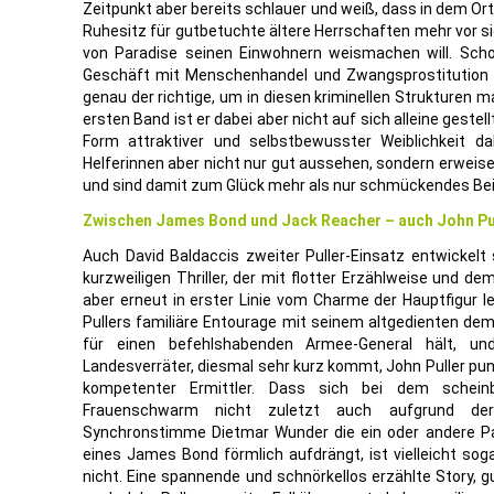
Zeitpunkt aber bereits schlauer und weiß, dass in dem Or
Ruhesitz für gutbetuchte ältere Herrschaften mehr vor s
von Paradise seinen Einwohnern weismachen will. Scho
Geschäft mit Menschenhandel und Zwangsprostitution h
genau der richtige, um in diesen kriminellen Strukturen 
ersten Band ist er dabei aber nicht auf sich alleine gestel
Form attraktiver und selbstbewusster Weiblichkeit 
Helferinnen aber nicht nur gut aussehen, sondern erweise
und sind damit zum Glück mehr als nur schmückendes Be
Zwischen James Bond und Jack Reacher – auch John Pul
Auch David Baldaccis zweiter Puller-Einsatz entwickelt 
kurzweiligen Thriller, der mit flotter Erzählweise und d
aber erneut in erster Linie vom Charme der Hauptfigur l
Pullers familiäre Entourage mit seinem altgedienten de
für einen befehlshabenden Armee-General hält, und
Landesverräter, diesmal sehr kurz kommt, John Puller pu
kompetenter Ermittler. Dass sich bei dem schein
Frauenschwarm nicht zuletzt auch aufgrund der 
Synchronstimme Dietmar Wunder die ein oder andere Par
eines James Bond förmlich aufdrängt, ist vielleicht soga
nicht. Eine spannende und schnörkellos erzählte Story, 