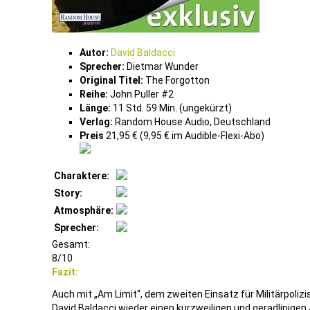
Autor:
David Baldacci
Sprecher:
Dietmar Wunder
Original Titel:
The Forgotton
Reihe:
John Puller #2
Länge:
11 Std. 59 Min. (ungekürzt)
Verlag:
Random House Audio, Deutschland
Preis
21,95 € (9,95 € im Audible-Flexi-Abo)
Charaktere:
Story:
Atmosphäre:
Sprecher:
Gesamt:
8/10
Fazit:
Auch mit „Am Limit“, dem zweiten Einsatz für Militärpolizist 
David Baldacci wieder einen kurzweiligen und geradlinigen