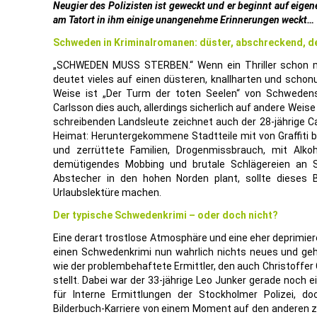
Neugier des Polizisten ist geweckt und er beginnt auf eigene
am Tatort in ihm einige unangenehme Erinnerungen weckt…
Schweden in Kriminalromanen: düster, abschreckend, d
„SCHWEDEN MUSS STERBEN.“ Wenn ein Thriller schon mi
deutet vieles auf einen düsteren, knallharten und scho
Weise ist „Der Turm der toten Seelen“ von Schweden
Carlsson dies auch, allerdings sicherlich auf andere Weise
schreibenden Landsleute zeichnet auch der 28-jährige Car
Heimat: Heruntergekommene Stadtteile mit von Graffiti
und zerrüttete Familien, Drogenmissbrauch, mit Alko
demütigendes Mobbing und brutale Schlägereien an S
Abstecher in den hohen Norden plant, sollte dieses B
Urlaubslektüre machen.
Der typische Schwedenkrimi – oder doch nicht?
Eine derart trostlose Atmosphäre und eine eher deprimie
einen Schwedenkrimi nun wahrlich nichts neues und ge
wie der problembehaftete Ermittler, den auch Christoffer
stellt. Dabei war der 33-jährige Leo Junker gerade noch e
für Interne Ermittlungen der Stockholmer Polizei, do
Bilderbuch-Karriere von einem Moment auf den anderen 