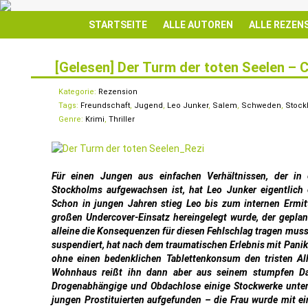
STARTSEITE
ALLE AUTOREN
ALLE REZEN
[Gelesen] Der Turm der toten Seelen – 
29
MÄRZ
Kategorie:
Rezension
Tags:
Freundschaft
,
Jugend
,
Leo Junker
,
Salem
,
Schweden
,
Stock
Genre:
Krimi
,
Thriller
Für einen Jungen aus einfachen Verhältnissen, der in 
Stockholms aufgewachsen ist, hat Leo Junker eigentlich 
Schon in jungen Jahren stieg Leo bis zum internen Ermittl
großen Undercover-Einsatz hereingelegt wurde, der geplan
alleine die Konsequenzen für diesen Fehlschlag tragen muss
suspendiert, hat nach dem traumatischen Erlebnis mit Panik
ohne einen bedenklichen Tablettenkonsum den tristen Al
Wohnhaus reißt ihn dann aber aus seinem stumpfen Dase
Drogenabhängige und Obdachlose einige Stockwerke unter
jungen Prostituierten aufgefunden – die Frau wurde mit ei