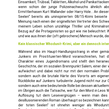
Einsamkeit, Trübsal, Tabletten, Alkohol und Panikattacken 
wenn schon der junge Polizeinachwuchs ähnlich abs
Ermittlerhasen Kurt Wallander oder Harry Hole… An diese
Seelen“ bereits als uninspirierten 08/15-Krimi beisei
Meinung nach einen der originellsten Vertreter des Schw
meinem Leben schon unzählige Thriller und Kriminalro
Bezug auf die Protagonisten so gut wie nie beleuchtet:
und wie aus ihnen der (oft gebrochene) Mensch wurde, der 
Kein klassischer Whodunit-Krimi, aber ein dennoch int
Während also im Haupt-Handlungsstrang in eher gemä
Junkers im Prostituierten-Mord voranschreiten, hat
Charakter eines Jugendromans und stellt den heranw
Geschichte, der im sozialen Brennpunkt Salem, einer der
aufwächst und dabei nicht nur mit den normalen Pro
sondern auch die brutale Härte des Vororts am eigene
Rückblicke auf Junkers turbulente Jugend nicht nur zur C
sondern auch eine bedeutende Rolle bei dessen aktuellem Fa
im Übrigen auch die Tatsache, wer für den Mord in Leos W
Auflösung tut dem Lesevergnügen – wenn man dies b
desillusionierenden Roman überhaupt so bezeichnen kann
der toten Seelen“ ist ohnehin weniger als Whodunit-