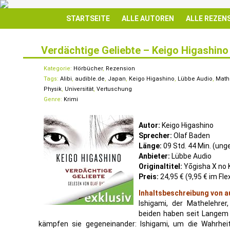
STARTSEITE
ALLE AUTOREN
ALLE REZEN
Verdächtige Geliebte – Keigo Higashino
16
DEZ.
Kategorie:
Hörbücher
,
Rezension
Tags:
Alibi
,
audible.de
,
Japan
,
Keigo Higashino
,
Lübbe Audio
,
Math
Physik
,
Universität
,
Vertuschung
Genre:
Krimi
Autor:
Keigo Higashino
Sprecher:
Olaf Baden
Länge:
09 Std. 44 Min. (ung
Anbieter:
Lübbe Audio
Originaltitel:
Yōgisha X no 
Preis:
24,95 € (9,95 € im Fle
Inhaltsbeschreibung von a
Ishigami, der Mathelehrer
beiden haben seit Langem
kämpfen sie gegeneinander: Ishigami, um die Wahrhe