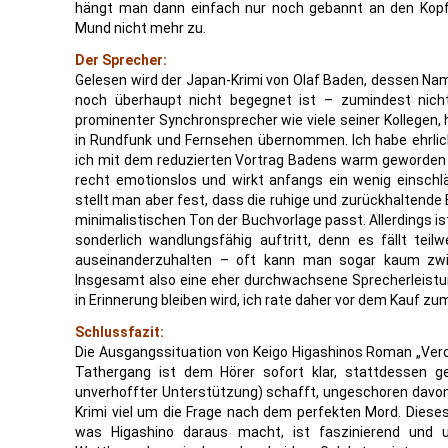
hängt man dann einfach nur noch gebannt an den Kop
Mund nicht mehr zu.
Der Sprecher:
Gelesen wird der Japan-Krimi von Olaf Baden, dessen N
noch überhaupt nicht begegnet ist – zumindest nich
prominenter Synchronsprecher wie viele seiner Kollegen, 
in Rundfunk und Fernsehen übernommen. Ich habe ehrlic
ich mit dem reduzierten Vortrag Badens warm geworden 
recht emotionslos und wirkt anfangs ein wenig einschl
stellt man aber fest, dass die ruhige und zurückhaltende
minimalistischen Ton der Buchvorlage passt. Allerdings i
sonderlich wandlungsfähig auftritt, denn es fällt teil
auseinanderzuhalten – oft kann man sogar kaum zwi
Insgesamt also eine eher durchwachsene Sprecherleistun
in Erinnerung bleiben wird, ich rate daher vor dem Kauf z
Schlussfazit:
Die Ausgangssituation von Keigo Higashinos Roman „Verdä
Tathergang ist dem Hörer sofort klar, stattdessen g
unverhoffter Unterstützung) schafft, ungeschoren davo
Krimi viel um die Frage nach dem perfekten Mord. Dieses 
was Higashino daraus macht, ist faszinierend und u