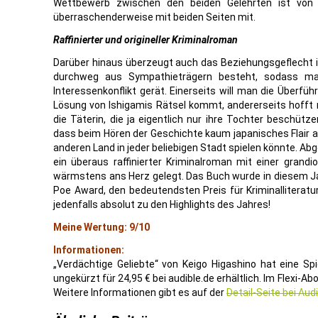
Wettbewerb zwischen den beiden Gelehrten ist von
überraschenderweise mit beiden Seiten mit.
Raffinierter und origineller Kriminalroman
Darüber hinaus überzeugt auch das Beziehungsgeflecht in
durchweg aus Sympathieträgern besteht, sodass man
Interessenkonflikt gerät. Einerseits will man die Überfü
Lösung von Ishigamis Rätsel kommt, andererseits hofft 
die Täterin, die ja eigentlich nur ihre Tochter beschützen
dass beim Hören der Geschichte kaum japanisches Flair a
anderen Land in jeder beliebigen Stadt spielen könnte. Ab
ein überaus raffinierter Kriminalroman mit einer grand
wärmstens ans Herz gelegt. Das Buch wurde in diesem Jah
Poe Award, den bedeutendsten Preis für Kriminalliteratu
jedenfalls absolut zu den Highlights des Jahres!
Meine Wertung: 9/10
Informationen:
„Verdächtige Geliebte“ von Keigo Higashino hat eine Spi
ungekürzt für 24,95 € bei audible.de erhältlich. Im Flexi-Ab
Weitere Informationen gibt es auf der
Detail-Seite bei Aud