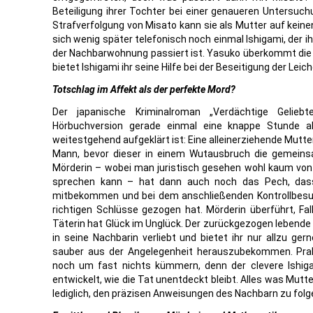
Beteiligung ihrer Tochter bei einer genaueren Untersuch
Strafverfolgung von Misato kann sie als Mutter auf keine
sich wenig später telefonisch noch einmal Ishigami, der ih
der Nachbarwohnung passiert ist. Yasuko überkommt die
bietet Ishigami ihr seine Hilfe bei der Beseitigung der L
Totschlag im Affekt als der perfekte Mord?
Der japanische Kriminalroman „Verdächtige Gelieb
Hörbuchversion gerade einmal eine knappe Stunde alt
weitestgehend aufgeklärt ist: Eine alleinerziehende Mutter
Mann, bevor dieser in einem Wutausbruch die gemeinsa
Mörderin – wobei man juristisch gesehen wohl kaum von
sprechen kann – hat dann auch noch das Pech, dass 
mitbekommen und bei dem anschließenden Kontrollbesuc
richtigen Schlüsse gezogen hat. Mörderin überführt, Fal
Täterin hat Glück im Unglück. Der zurückgezogen lebende
in seine Nachbarin verliebt und bietet ihr nur allzu ge
sauber aus der Angelegenheit herauszubekommen. Pra
noch um fast nichts kümmern, denn der clevere Ishig
entwickelt, wie die Tat unentdeckt bleibt. Alles was Mu
lediglich, den präzisen Anweisungen des Nachbarn zu folg