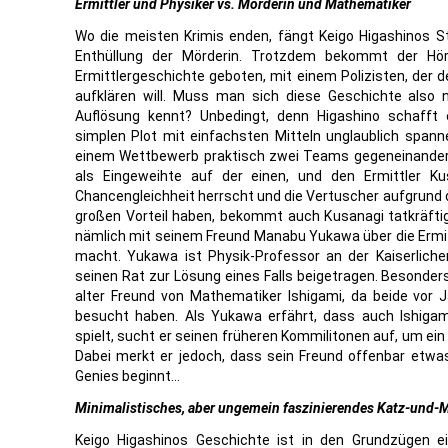
Ermittler und Physiker vs. Mörderin und Mathematiker
Wo die meisten Krimis enden, fängt Keigo Higashinos Sto
Enthüllung der Mörderin. Trotzdem bekommt der Hör
Ermittlergeschichte geboten, mit einem Polizisten, der 
aufklären will. Muss man sich diese Geschichte also 
Auflösung kennt? Unbedingt, denn Higashino schafft e
simplen Plot mit einfachsten Mitteln unglaublich spanne
einem Wettbewerb praktisch zwei Teams gegeneinander 
als Eingeweihte auf der einen, und den Ermittler K
Chancengleichheit herrscht und die Vertuscher aufgrund
großen Vorteil haben, bekommt auch Kusanagi tatkräftig
nämlich mit seinem Freund Manabu Yukawa über die Ermittlu
macht. Yukawa ist Physik-Professor an der Kaiserliche
seinen Rat zur Lösung eines Falls beigetragen. Besonders p
alter Freund von Mathematiker Ishigami, da beide vor Ja
besucht haben. Als Yukawa erfährt, dass auch Ishigami
spielt, sucht er seinen früheren Kommilitonen auf, um ein 
Dabei merkt er jedoch, dass sein Freund offenbar etwa
Genies beginnt…
Minimalistisches, aber ungemein faszinierendes Katz-und-
Keigo Higashinos Geschichte ist in den Grundzügen ei