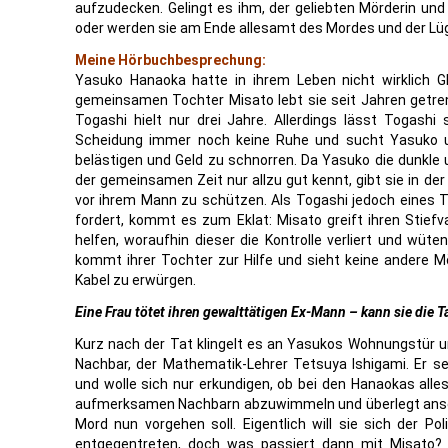
aufzudecken. Gelingt es ihm, der geliebten Mörderin und 
oder werden sie am Ende allesamt des Mordes und der Lü
Meine Hörbuchbesprechung:
Yasuko Hanaoka hatte in ihrem Leben nicht wirklich 
gemeinsamen Tochter Misato lebt sie seit Jahren getrenn
Togashi hielt nur drei Jahre. Allerdings lässt Togashi
Scheidung immer noch keine Ruhe und sucht Yasuko u
belästigen und Geld zu schnorren. Da Yasuko die dunkle 
der gemeinsamen Zeit nur allzu gut kennt, gibt sie in de
vor ihrem Mann zu schützen. Als Togashi jedoch eines T
fordert, kommt es zum Eklat: Misato greift ihren Stiefv
helfen, woraufhin dieser die Kontrolle verliert und wüt
kommt ihrer Tochter zur Hilfe und sieht keine andere Mö
Kabel zu erwürgen.
Eine Frau tötet ihren gewalttätigen Ex-Mann – kann sie die T
Kurz nach der Tat klingelt es an Yasukos Wohnungstür und
Nachbar, der Mathematik-Lehrer Tetsuya Ishigami. Er 
und wolle sich nur erkundigen, ob bei den Hanaokas alles
aufmerksamen Nachbarn abzuwimmeln und überlegt ansch
Mord nun vorgehen soll. Eigentlich will sie sich der Pol
entgegentreten, doch was passiert dann mit Misato? 