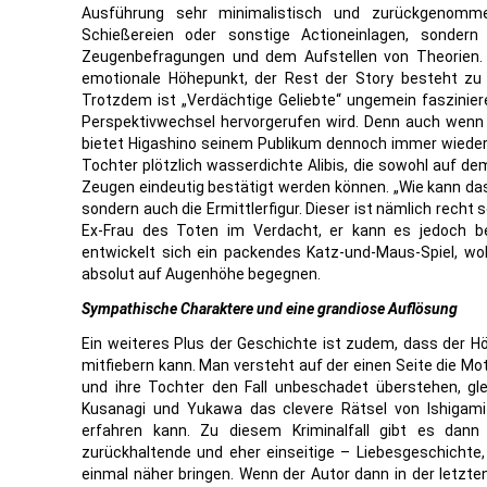
Ausführung sehr minimalistisch und zurückgenommen
Schießereien oder sonstige Actioneinlagen, sondern
Zeugenbefragungen und dem Aufstellen von Theorien.
emotionale Höhepunkt, der Rest der Story besteht zu 
Trotzdem ist „Verdächtige Geliebte“ ungemein faszinier
Perspektivwechsel hervorgerufen wird. Denn auch wenn d
bietet Higashino seinem Publikum dennoch immer wiede
Tochter plötzlich wasserdichte Alibis, die sowohl auf de
Zeugen eindeutig bestätigt werden können. „Wie kann das 
sondern auch die Ermittlerfigur. Dieser ist nämlich recht s
Ex-Frau des Toten im Verdacht, er kann es jedoch b
entwickelt sich ein packendes Katz-und-Maus-Spiel, wob
absolut auf Augenhöhe begegnen.
Sympathische Charaktere und eine grandiose Auflösung
Ein weiteres Plus der Geschichte ist zudem, dass der Hö
mitfiebern kann. Man versteht auf der einen Seite die Mot
und ihre Tochter den Fall unbeschadet überstehen, gl
Kusanagi und Yukawa das clevere Rätsel von Ishigami
erfahren kann. Zu diesem Kriminalfall gibt es da
zurückhaltende und eher einseitige – Liebesgeschichte
einmal näher bringen. Wenn der Autor dann in der letzte