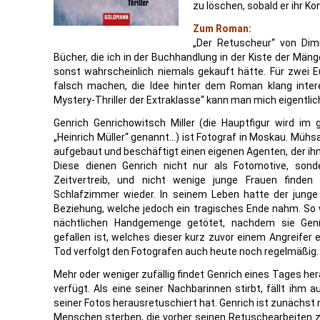
zu löschen, sobald er ihr Ko
Zum Roman:
„Der Retuscheur“ von Dim
Bücher, die ich in der Buchhandlung in der Kiste der Mä
sonst wahrscheinlich niemals gekauft hätte. Für zwei Eu
falsch machen, die Idee hinter dem Roman klang inter
Mystery-Thriller der Extraklasse“ kann man mich eigentli
Genrich Genrichowitsch Miller (die Hauptfigur wird im
„Heinrich Müller“ genannt…) ist Fotograf in Moskau. Mühs
aufgebaut und beschäftigt einen eigenen Agenten, der ih
Diese dienen Genrich nicht nur als Fotomotive, so
Zeitvertreib, und nicht wenige junge Frauen finde
Schlafzimmer wieder. In seinem Leben hatte der junge 
Beziehung, welche jedoch ein tragisches Ende nahm. So 
nächtlichen Handgemenge getötet, nachdem sie Genr
gefallen ist, welches dieser kurz zuvor einem Angreife
Tod verfolgt den Fotografen auch heute noch regelmäßig.
Mehr oder weniger zufällig findet Genrich eines Tages he
verfügt. Als eine seiner Nachbarinnen stirbt, fällt ihm 
seiner Fotos herausretuschiert hat. Genrich ist zunächst 
Menschen sterben, die vorher seinen Retuschearbeiten z