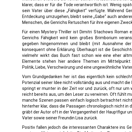
klarer, dass er für die Tode verantwortlich ist. Wenig spät
sein Vater über diese „Fähigkeit“ verfügte. Während Ge
Entdeckung umzugehen, bleibt seine „Gabe“ auch andere
Menschen, die Genrichs Retuschen für ihre eigenen Zwec
Für einen Mystery-Thriller ist Dimitri Stachows Roman e
Genrichs Fähigkeit wird kein großes Brimborium verans
gegeben hingenommen und bleibt (mit Ausnahme der
konsequent ohne Erklärung. Überhaupt ist die Geschicht
vielmehr wirkt das Buch fast schon wie eine eher altm
Elemente stehen hier andere Themen im Mittelpunkt: 
Politik, Liebe, Verschwörung und eine ungewöhnliche Vat
Vom Grundgedanken her ist das eigentlich kein schlec
Potenzial seiner Idee nicht vollständig aus und macht di
springt er munter in der Zeit vor und zurück, oft nur u
reicht bereits aus, um den Leser zu verwirren. Oft fühlt m
manche Szenen passen einfach logisch betrachtet nicht 
hinterher klar, dass die Passagen chronologisch nicht in
gräbt der Autor oft in der Vergangenheit der Hauptfigur 
Vater sowie seiner Freundin Lisa zurück.
Positiv fallen jedoch die interessanten Charaktere ins Ge