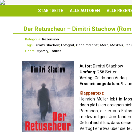
STARTSEITE
ALLE AUTOREN
ALLE REZEN
Der Retuscheur – Dimitri Stachow (Rom
24
OKT.
Kategorie:
Rezension
Tags:
Dimitri Stachow
,
Fotograf
,
Geheimdienst
,
Mord
,
Moskau
,
Ret
Genre:
Mystery
,
Thriller
Autor:
Dimitri Stachow
Umfang:
256 Seiten
Verlag:
Goldmann Verlag
Erscheinungsdatum:
9. Jun
Klappentext:
Heinrich Müller lebt in Mos
doch plötzlich ereignen sic
Personen, die er aus Foto
merkwürdigen Umständen 
Gefühl nicht los, dass dies
Verfügt er etwa über die t