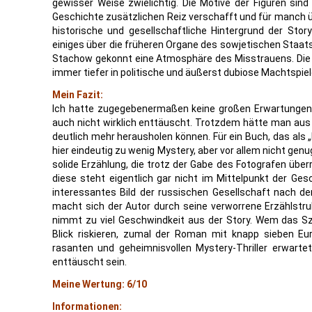
gewisser Weise zwielichtig. Die Motive der Figuren si
Geschichte zusätzlichen Reiz verschafft und für manch
historische und gesellschaftliche Hintergrund der Sto
einiges über die früheren Organe des sowjetischen Staa
Stachow gekonnt eine Atmosphäre des Misstrauens. Die 
immer tiefer in politische und äußerst dubiose Machtspiele
Mein Fazit:
Ich hatte zugegebenermaßen keine großen Erwartungen 
auch nicht wirklich enttäuscht. Trotzdem hätte man aus
deutlich mehr herausholen können. Für ein Buch, das als „
hier eindeutig zu wenig Mystery, aber vor allem nicht genug
solide Erzählung, die trotz der Gabe des Fotografen übe
diese steht eigentlich gar nicht im Mittelpunkt der Ges
interessantes Bild der russischen Gesellschaft nach der
macht sich der Autor durch seine verworrene Erzählstru
nimmt zu viel Geschwindkeit aus der Story. Wem das Sze
Blick riskieren, zumal der Roman mit knapp sieben Eur
rasanten und geheimnisvollen Mystery-Thriller erwarte
enttäuscht sein.
Meine Wertung: 6/10
Informationen: