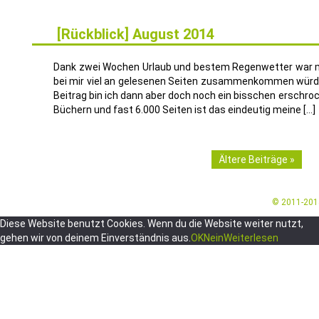
[Rückblick] August 2014
2
SEP.
Dank zwei Wochen Urlaub und bestem Regenwetter war mi
bei mir viel an gelesenen Seiten zusammenkommen würde
Beitrag bin ich dann aber doch noch ein bisschen erschroc
Büchern und fast 6.000 Seiten ist das eindeutig meine […]
Ältere Beiträge »
© 2011-20
Diese Website benutzt Cookies. Wenn du die Website weiter nutzt,
gehen wir von deinem Einverständnis aus.
OK
Nein
Weiterlesen