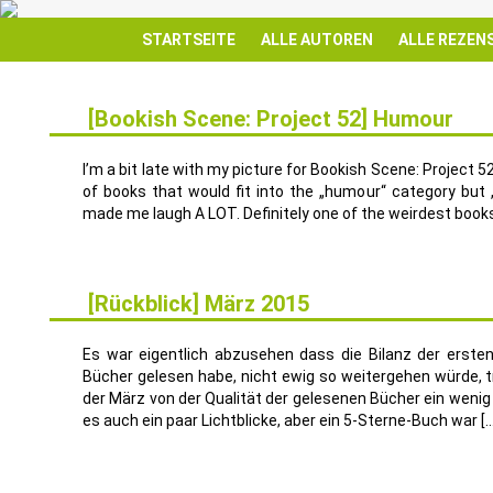
STARTSEITE
ALLE AUTOREN
ALLE REZEN
[Bookish Scene: Project 52] Humour
2
APR.
I’m a bit late with my picture for Bookish Scene: Project 52 
of books that would fit into the „humour“ category bu
made me laugh A LOT. Definitely one of the weirdest books 
[Rückblick] März 2015
6
APR.
Es war eigentlich abzusehen dass die Bilanz der erste
Bücher gelesen habe, nicht ewig so weitergehen würde, t
der März von der Qualität der gelesenen Bücher ein wenig 
es auch ein paar Lichtblicke, aber ein 5-Sterne-Buch war […