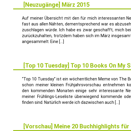
[Neuzugänge] März 2015
3
APR.
Auf meiner Übersicht mit den für mich interessanten N
fast aus allen Nähten, dementsprechend war es abzuseh
zuschlagen würde. Ich habe es zwar geschafft, mich b
zurückzuhalten, trotzdem haben sich im März insgesamt
angesammelt. Eine […]
[Top 10 Tuesday] Top 10 Books On My S
17
MÄRZ
“Top 10 Tuesday” ist ein wöchentlichen Meme von The Br
schon meiner kleinen Frühjahrsvorschau entnehmen ko
den kommenden Monaten einige sehr interessante Ne
meiner Frühlings-Leseliste überwiegend kommende oder
finden sind. Natürlich werde ich dazwischen auch […]
[Vorschau] Meine 20 Buchhighlights für
24
FEB.