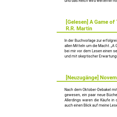
und das Reich wird weiterhin vo
[Gelesen] A Game of 
R.R. Martin
25
FEB.
In der Buchvorlage zur erfolg
allen Mitteln um die Macht. „A
bei mir vor dem Lesen einen s
und mit skeptischer Erwartungs
[Neuzugänge] Novem
28
NOV.
Nach dem Oktober-Debakel mit
gewesen, ein paar neue Büche
Allerdings waren die Käufe in
auch einen Blick auf meine Les