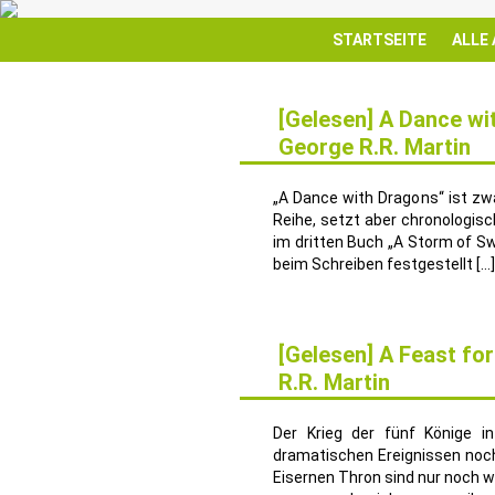
STARTSEITE
ALLE
[Gelesen] A Dance wi
George R.R. Martin
11
MAI
„A Dance with Dragons“ ist zwa
Reihe, setzt aber chronologisc
im dritten Buch „A Storm of S
beim Schreiben festgestellt […]
[Gelesen] A Feast fo
R.R. Martin
27
APR.
Der Krieg der fünf Könige i
dramatischen Ereignissen noch
Eisernen Thron sind nur noch w