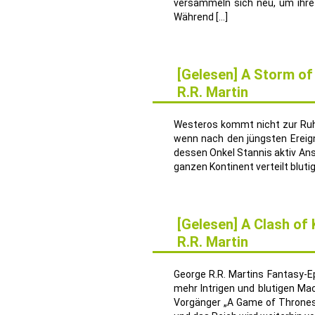
versammeln sich neu, um ihre
Während […]
[Gelesen] A Storm of
R.R. Martin
15
APR.
Westeros kommt nicht zur Ruhe
wenn nach den jüngsten Ereign
dessen Onkel Stannis aktiv An
ganzen Kontinent verteilt blu
[Gelesen] A Clash of 
R.R. Martin
1
MÄRZ
George R.R. Martins Fantasy-E
mehr Intrigen und blutigen Mac
Vorgänger „A Game of Thrones“