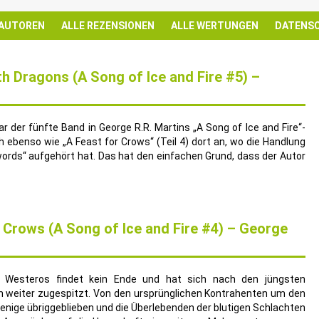
 AUTOREN
ALLE REZENSIONEN
ALLE WERTUNGEN
DATENS
th Dragons (A Song of Ice and Fire #5) –
r der fünfte Band in George R.R. Martins „A Song of Ice and Fire“-
h ebenso wie „A Feast for Crows“ (Teil 4) dort an, wo die Handlung
words“ aufgehört hat. Das hat den einfachen Grund, dass der Autor
r Crows (A Song of Ice and Fire #4) – George
n Westeros findet kein Ende und hat sich nach den jüngsten
 weiter zugespitzt. Von den ursprünglichen Kontrahenten um den
enige übriggeblieben und die Überlebenden der blutigen Schlachten