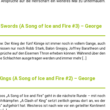
 Ansprüche auf die Herrschaft ein weiteres Mal zu untermauern.
 Swords (A Song of Ice and Fire #3) – George
: Der Krieg der fünf Könige ist immer noch in vollem Gange, auch
issen nur noch Robb Stark, Balon Greyjoy, Joffrey Baratheon und
sprüche auf den Eisernen Thron erheben können. Während über den
tige Schlachten ausgetragen werden und immer mehr […]
Kings (A Song of Ice and Fire #2) – George
pos „A Song of Ice and Fire“ geht in die nächste Runde – mit noch
htkämpfen. „A Clash of King“ setzt zeitlich genau dort an, wo der
 aufgehört hat. Westeros ist nach wie vor ein geteilter Kontinent