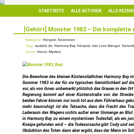
STARTSEITE
ALLE AUTOREN
ALLE REZEN
[Gehört] Monster 1983 – Die komplette 
13
APR.
Kategorie:
Hörspiel
,
Rezension
Tags:
audible.de
,
Harmony Bay
,
Hörspiel
,
Ivar Leon Menger
,
Serienk
Genre:
Horror
,
Mystery
Die Bewohner des kleinen Küstenstädtchen Harmony Bay im
Sommer 1983 in der für sie typischen Gemütlichkeit auf di
vor, als von ihnen unbemerkt plötzlich das Grauen in den Or
Regierung kommt auf einer Küstenstraße von der Strecke 
beiden Fahrer können nur noch tot aus dem Führerhaus geb
mehr beunruhigt ist die Tatsache, dass die Fracht des T
Laderaum des Wagens nichts außer einer Unmenge an Blut z
in Harmony Bay zu einem mysteriösen Todesfall, als ein jung
Kneipe gefunden wird – die Todesursache gibt Cody und sein
Obduktion des Toten dann aber ergibt, dass der Mann im Sch