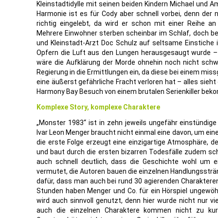
Kleinstadtidylle mit seinen beiden Kindern Michael und 
Harmonie ist es für Cody aber schnell vorbei, denn der 
richtig eingelebt, da wird er schon mit einer Reihe an
Mehrere Einwohner sterben scheinbar im Schlaf, doch b
und Kleinstadt-Arzt Doc Schulz auf seltsame Einstiche 
Opfern die Luft aus den Lungen herausgesaugt wurde – 
wäre die Aufklärung der Morde ohnehin noch nicht schw
Regierung in die Ermittlungen ein, da diese bei einem mi
eine äußerst gefährliche Fracht verloren hat – alles sieh
Harmony Bay Besuch von einem brutalen Serienkiller be
Komplexe Story, komplexe Charaktere
„Monster 1983“ ist in zehn jeweils ungefähr einstündi
Ivar Leon Menger braucht nicht einmal eine davon, um ei
die erste Folge erzeugt eine einzigartige Atmosphäre, d
und baut durch die ersten bizarren Todesfälle zudem sc
auch schnell deutlich, dass die Geschichte wohl um ein
vermutet, die Autoren bauen die einzelnen Handlungsstr
dafür, dass man auch bei rund 30 agierenden Charakteren 
Stunden haben Menger und Co. für ein Hörspiel ungewöhnl
wird auch sinnvoll genutzt, denn hier wurde nicht nur vi
auch die einzelnen Charaktere kommen nicht zu kurz