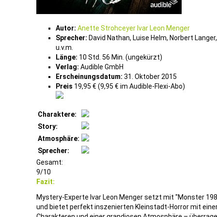
Autor:
Anette Strohceyer Ivar Leon Menger
Sprecher:
David Nathan, Luise Helm, Norbert Langer,
u.v.m.
Länge:
10 Std. 56 Min. (ungekürzt)
Verlag:
Audible GmbH
Erscheinungsdatum:
31. Oktober 2015
Preis
19,95 € (9,95 € im Audible-Flexi-Abo)
Charaktere:
Story:
Atmosphäre:
Sprecher:
Gesamt:
9/10
Fazit:
Mystery-Experte Ivar Leon Menger setzt mit "Monster 19
und bietet perfekt inszenierten Kleinstadt-Horror mit ein
Charakteren und einer grandiosen Atmosphäre – überragen