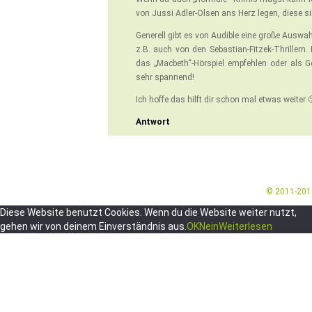
von Jussi Adler-Olsen ans Herz legen, diese s
Generell gibt es von Audible eine große Auswah
z.B. auch von den Sebastian-Fitzek-Thrillern
das „Macbeth“-Hörspiel empfehlen oder als G
sehr spannend!
Ich hoffe das hilft dir schon mal etwas weiter 
Antwort
© 2011-20
Diese Website benutzt Cookies. Wenn du die Website weiter nutzt,
gehen wir von deinem Einverständnis aus.
OK
Nein
Weiterlesen