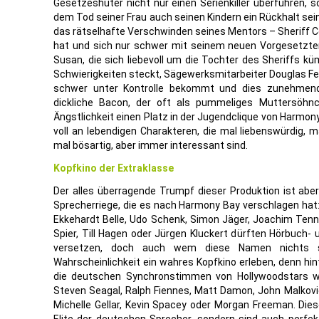
Gesetzeshüter nicht nur einen Serienkiller überführen, s
dem Tod seiner Frau auch seinen Kindern ein Rückhalt sei
das rätselhafte Verschwinden seines Mentors – Sheriff 
hat und sich nur schwer mit seinem neuen Vorgesetzte
Susan, die sich liebevoll um die Tochter des Sheriffs k
Schwierigkeiten steckt, Sägewerksmitarbeiter Douglas Fel
schwer unter Kontrolle bekommt und dies zunehmend 
dickliche Bacon, der oft als pummeliges Muttersöhnch
Ängstlichkeit einen Platz in der Jugendclique von Harmon
voll an lebendigen Charakteren, die mal liebenswürdig, m
mal bösartig, aber immer interessant sind.
Kopfkino der Extraklasse
Der alles überragende Trumpf dieser Produktion ist abe
Sprecherriege, die es nach Harmony Bay verschlagen hat:
Ekkehardt Belle, Udo Schenk, Simon Jäger, Joachim Tenn
Spier, Till Hagen oder Jürgen Kluckert dürften Hörbuch- 
versetzen, doch auch wem diese Namen nichts 
Wahrscheinlichkeit ein wahres Kopfkino erleben, denn hint
die deutschen Synchronstimmen von Hollywoodstars wi
Steven Seagal, Ralph Fiennes, Matt Damon, John Malkovi
Michelle Gellar, Kevin Spacey oder Morgan Freeman. Dies