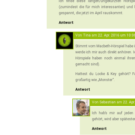
Ich finde diese langen/ungekürzten Hörspi
(zumindest die für mich interessanten) un
gespannt, die jetzt im April rauskommt.
Antwort
Von
Tina
am
22. Apr. 2016 um 10:0
Stimmt vom Macbeth-Hörspiel habe i
werde ich mir auch direkt anhören. 
Hörspiele haben noch einmal ihre
gemacht sind).
Hattest du Locke & Key gehört? Fa
großartig wie „Monster“.
Antwort
Von
Sebastian
am
22. Ap
Ich hab’s mir auf jeden
gehört, wird aber spätest
Antwort