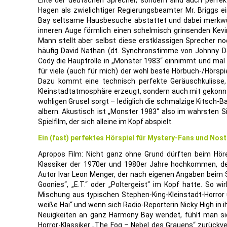
Elite der deutschen Sprecher, sondern sind auch perfek
Hagen als zwielichtiger Regierungsbeamter Mr. Briggs 
Bay seltsame Hausbesuche abstattet und dabei merkwür
inneren Auge förmlich einen schelmisch grinsenden Kevi
Mann stellt aber selbst diese erstklassigen Sprecher no
häufig David Nathan (dt. Synchronstimme von Johnny Dep
Cody die Hauptrolle in „Monster 1983“ einnimmt und mal 
für viele (auch für mich) der wohl beste Hörbuch-/Hörsp
Dazu kommt eine technisch perfekte Geräuschkulisse, 
Kleinstadtatmosphäre erzeugt, sondern auch mit gekonn
wohligen Grusel sorgt – lediglich die schmalzige Kitsch-Ba
albern. Akustisch ist „Monster 1983“ also im wahrsten S
Spielfilm, der sich alleine im Kopf abspielt.
Ein (fast) perfektes Hörspiel für Mystery-Fans und Nost
Apropos Film: Nicht ganz ohne Grund dürften beim Hör
Klassiker der 1970er und 1980er Jahre hochkommen, de
Autor Ivar Leon Menger, der nach eigenen Angaben beim S
Goonies“, „E.T.“ oder „Poltergeist“ im Kopf hatte. So w
Mischung aus typischen Stephen-King-Kleinstadt-Horror 
weiße Hai“ und wenn sich Radio-Reporterin Nicky High in 
Neuigkeiten an ganz Harmony Bay wendet, fühlt man sich
Horror-Klassiker „The Fog – Nebel des Grauens“ zurückve