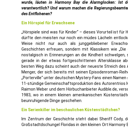
wurde, läuten in Harmony Bay die Alarmglocken: Ist d
verantwortlich? Und warum machen die Regierungsbeamten 
des Entflohenen?
Ein Hörspiel für Erwachsene
„Hörspiele sind was für Kinder“ – dieses Vorurteil ist für
dürfte den meisten nur noch ein müdes Lächeln entlocke
Weise nicht nur auch als junggebliebener Erwachs
Geschichten erfreuen, sondern mit Klassikern wie „Die 
nostalgisch in Erinnerungen an die Kindheit schwelgen, 
gerade in der etwas fortgeschrittenen Altersklasse a
besten Weg dazu scheint auch der neueste Streich des 
Menger, der sich bereits mit seinen Episodenroman-Reih
„Porterville“ unter deutschen Mystery-Fans einen Namen 
11-stündige Gemeinschaftsproduktion des Autorentrios I
Raimon Weber und dem Hörbuchanbieter Audible.de, versch
1983, wo in einem kleinen amerikanischen Küstenstädtc
beunruhigende Dinge geschehen.
Ein Serienkiller im beschaulichen Küstenstädtchen?
Im Zentrum der Geschichte steht dabei Sheriff Cody, 
Großstadtdschungel Floridas in den kleinen Ort Harmony B