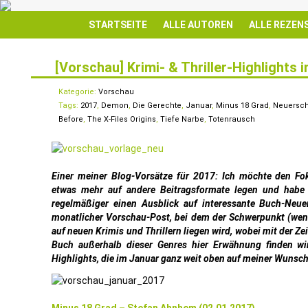
STARTSEITE
ALLE AUTOREN
ALLE REZEN
[Vorschau] Krimi- & Thriller-Highlights
8
JAN.
Kategorie:
Vorschau
Tags:
2017
,
Demon
,
Die Gerechte
,
Januar
,
Minus 18 Grad
,
Neuersc
Before
,
The X-Files Origins
,
Tiefe Narbe
,
Totenrausch
Einer meiner Blog-Vorsätze für 2017: Ich möchte den F
etwas mehr auf andere Beitragsformate legen und habe
regelmäßiger einen Ausblick auf interessante Buch-Neue
monatlicher Vorschau-Post, bei dem der Schwerpunkt (wenig
auf neuen Krimis und Thrillern liegen wird, wobei mit der Ze
Buch außerhalb dieser Genres hier Erwähnung finden wi
Highlights, die im Januar ganz weit oben auf meiner Wunsch