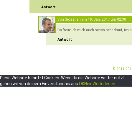
Antwort
Von
Sebastian
am
19. Jan. 2017 um 02:30
Da freue ich mich auch schon sehr drauf, ich 
Antwort
© 2011-20
Diese Website benutzt Cookies. Wenn du die Website weiter nutzt,
gehen wir von deinem Einverständnis aus.
OK
Nein
Weiterlesen