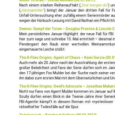
Minus 18 Grad – Stefan Ahnhem (02.01.2017)
Nach einem starken Reihenauftakt (
„Und morgen du“
) un
(
„Herzsammler“
) bringt der Januar den dritten Fall für F
Unfall-Untersuchung eher zufällig einem Serienmörder a
wegen der Hörbuch-Lesung mit David Nathan ein Pflichttite
Demon: Sumpf der Toten – Douglas Preston & Lincoln Ch
Mein persönliches Januar-Highlight: der neue Fall für FB
hier zum sage und schreibe 15. Mal ermittelt – diesmal i
Pendergast den Raub einer wertvollen Weinsammlung
eingemauerte Leiche stößt.
The X-Files Origins: Agent of Chaos – Kami Garcia (03.0
Auch mehr als 20 Jahre nach der Ausstrahlung der ersten 
großer Beliebtheit und Fans der Serie dürfen sich im Jan
den 17-jährigen Fox Mulder bei der Suche nach seiner 
ihn dabei zum ersten Mal mit dem Übernatürlichen und Uner
The X-Files Origins: Devil’s Advocate – Jonathan Maberr
Nicht nur Fans von Agent Mulder kommen im Januar auf i
Scully dürfen einen Blick in die Teenie-Jahre ihrer Serien
FBI-Agentin kämpft in diesem Roman mit mysteriösen 
rätselhafter Todesfälle auf die Spur.