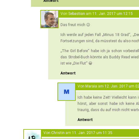
Antwort
Von
Sebastian
am
11. Jan. 2017 um 12:15
Das freut mich 😉
Ich werde auf jeden Fall „Minus 18 Grad“, „D
Fortsetzungen sind, da müsstest du also noch s
„The Girl Before“ habe ich ja schon vorbestell
das Strobel-Buch könnte als Buddy Read wied
ist wie „Die Flut“ 😀
Antwort
Von
Maraia
am
12. Jan. 2017 um 0
Ich habe keine Zeit! Vielleicht kann
hörst, aber sonst habe ich keine A
traurig, dass du auf mich nicht warte
Antwort
Von
Christin
am
11. Jan. 2017 um 11:35