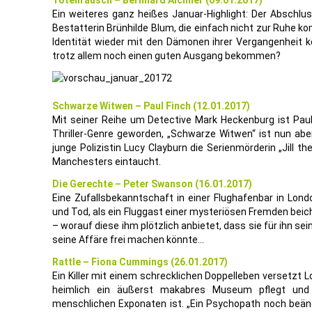
Totenrausch – Bernhard Aichner (09.01.2017)
Ein weiteres ganz heißes Januar-Highlight: Der Abschlus
Bestatterin Brünhilde Blum, die einfach nicht zur Ruhe k
Identität wieder mit den Dämonen ihrer Vergangenheit ko
trotz allem noch einen guten Ausgang bekommen?
Schwarze Witwen – Paul Finch (12.01.2017)
Mit seiner Reihe um Detective Mark Heckenburg ist Paul
Thriller-Genre geworden, „Schwarze Witwen“ ist nun aber 
junge Polizistin Lucy Clayburn die Serienmörderin „Jill th
Manchesters eintaucht.
Die Gerechte – Peter Swanson (16.01.2017)
Eine Zufallsbekanntschaft in einer Flughafenbar in Lond
und Tod, als ein Fluggast einer mysteriösen Fremden beich
– worauf diese ihm plötzlich anbietet, dass sie für ihn s
seine Affäre frei machen könnte…
Rattle – Fiona Cummings (26.01.2017)
Ein Killer mit einem schrecklichen Doppelleben versetzt 
heimlich ein äußerst makabres Museum pflegt un
menschlichen Exponaten ist. „Ein Psychopath noch beängs