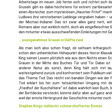
Arbeitstage im neuen Job hinter sich und richtet sich 
Gruseln gibt es dabei höchstens für extrem zartbesaitet
einen Abstecher zum mysteriösen „Haustier-Fritof“ macht
Ludlows ihre verstorbenen Lieblinge vergraben haben – u
der Micmac-Indianer. Das ist zwar alles ganz nett, wir
Romans aber nun wirklich nicht, doch als eingefleischter
den mitunter etwas ausschweifenden Einleitungen mit Ge
… unangenehmes Grauen in Hälfte zwei
Als man sich also schon fragt, ob seltsam lethargisc
schon den unheimlichen Höhepunkt dieses Horror-Klassike
King seinen Lesern plötzlich wie aus dem Nichts einen S
Grauen in der Mitte des Buches Tür und Tor. Dabei ist
anderer Natur als sonst, denn King hält sich mit l
weitestgehend zurück und konfrontiert sein Publikum vie
das Thema Tod. Das reicht von banalen Dingen wie der 
Tod erklärt bis hin zum tatsächlichen Umgang mit d
„Friedhof der Kuscheltiere“ ist dabei wahrlich kein Buch,
der Bettdecke versteckt, könnte dafür aber auf ganz and
weil der ernste Hintergrund der Geschichte mitunter noch 
Stephen Kings vielleicht schmerzhaftester Roman