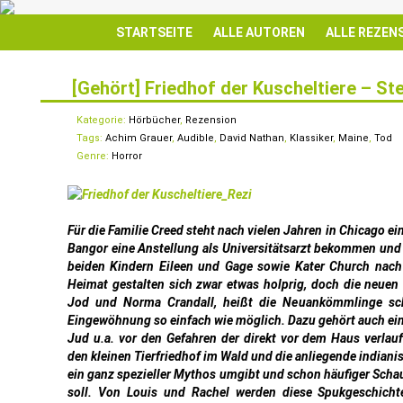
STARTSEITE
ALLE AUTOREN
ALLE REZEN
[Gehört] Friedhof der Kuscheltiere – St
18
MAI
Kategorie:
Hörbücher
,
Rezension
Tags:
Achim Grauer
,
Audible
,
David Nathan
,
Klassiker
,
Maine
,
Tod
Genre:
Horror
Für die Familie Creed steht nach vielen Jahren in Chicago ei
Bangor eine Anstellung als Universitätsarzt bekommen und 
beiden Kindern Eileen und Gage sowie Kater Church nach 
Heimat gestalten sich zwar etwas holprig, doch die neuen
Jod und Norma Crandall, heißt die Neuankömmlinge sc
Eingewöhnung so einfach wie möglich. Dazu gehört auch eine
Jud u.a. vor den Gefahren der direkt vor dem Haus verla
den kleinen Tierfriedhof im Wald und die anliegende indianis
ein ganz spezieller Mythos umgibt und schon häufiger Schau
soll. Von Louis und Rachel werden diese Spukgeschicht