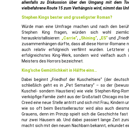
allenfalls zu Diskussion über den Umgang mit dem Tod
vielbefahrene Route 15 zum Verhängnis wird, nimmt das Unh
Stephen Kings bester und gruseligster Roman?
Würde man eine Umfrage machen und nach den berühm
Stephen King fragen, würden sich wohl ziemlic
herauskristallisieren:
„Carrie“
,
„Shining“
,
„ES“
und „Fried
zusammenhängen dürfte, dass all diese Horror-Romane nic
auch relativ erfolgreich verfilmt wurden. Letzterer 
erfolgreichstes King-Werk, sondern wird vielfach auch
Meisters des Horrors bezeichnet.
King’sche Gemütlichkeit in Hälfte eins…
Dabei beginnt „Friedhof der Kuscheltiere“ (der deutsche
schließlich geht es in „Pet Sematary“ – so der (bewusst
Kuschel- sondern Haustiere) wie viele Stephen-King-Ro
vierköpfige Familie zieht aus der Großstadt Chicago ins be
Creed eine neue Stelle antritt und sich mit Frau, Kindern 
wie so oft beim Bestsellerautor wird also auch diesm
Grauens, denn im Prinzip spielt sich die Geschichte fas
nur zwei Häusern ab. Und dabei passiert lange Zeit z
macht sich mit den neuen Nachbarn bekannt, erkundet ein