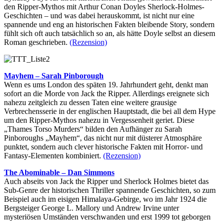
den Ripper-Mythos mit Arthur Conan Doyles Sherlock-Holmes-
Geschichten – und was dabei herauskommt, ist nicht nur eine
spannende und eng an historischen Fakten bleibende Story, sondern
fühlt sich oft auch tatsächlich so an, als hätte Doyle selbst an diesem
Roman geschrieben.
(Rezension)
Mayhem – Sarah Pinborough
Wenn es ums London des späten 19. Jahrhundert geht, denkt man
sofort an die Morde von Jack the Ripper. Allerdings ereignete sich
nahezu zeitgleich zu dessen Taten eine weitere grausige
Verbrechensserie in der englischen Hauptstadt, die bei all dem Hype
um den Ripper-Mythos nahezu in Vergessenheit geriet. Diese
„Thames Torso Murders“ bilden den Aufhänger zu Sarah
Pinboroughs „Mayhem“, das nicht nur mit düsterer Atmosphäre
punktet, sondern auch clever historische Fakten mit Horror- und
Fantasy-Elementen kombiniert.
(Rezension)
The Abominable – Dan Simmons
Auch abseits von Jack the Ripper und Sherlock Holmes bietet das
Sub-Genre der historischen Thriller spannende Geschichten, so zum
Beispiel auch im eisigen Himalaya-Gebirge, wo im Jahr 1924 die
Bergsteiger George L. Mallory und Andrew Irvine unter
mysteriösen Umständen verschwanden und erst 1999 tot geborgen