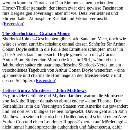
werden konnten. Daraus hat Dan Simmons einen packenden
Horror-Thriller gemacht, der einem zwar eine gewisse Faszination
fürs Bergsteigen abverlangt, aber mit viel Detailverliebtheit und
klirrend kalter Atmosphäre Realität und Fiktion vermischt.
(Rezension)
The Sherlockian – Graham Moore
Sherlock-Holmes-Geschichten gibt es wie Sand am Meer, doch wie
wäre es wenn zur Abwechslung einmal dessen Schöpfer Sir Arthur
Conan Doyle selbst in die Rolle des Ermittlers schlüpfen muss? In
„The Sherlockian“ untersucht Doyle gemeinsam mit „Dracula“-
Autor Bram Stoker eine Mordserie im Jahr 1901, während ein
Jahrhundert später ein paar eingefleischte Sherlock-Nerds um ein
verschollenes Tagebuch von Arthur Conan Doyle wetteifern – eine
spannende und charmante Hommage an den Meisterdetektiv und
dessen Schöpfer.
(Rezension)
Letters from a Murderer – John Matthews
Es gibt viele Gerüchte und Mythen darüber, warum die Mordserie
von Jack the Ripper damals so abrupt endete – eine Theorie: Der
Serienkiller ist in die Vereinigten Staaten von Amerika ausgewandert
und hat dort sein blutiges Treiben fortgesetzt. Davon geht auch John
Matthews in seinem historischen Thriller aus und schickt einen New
Yorker Cop und einen Londoner Ripper-Experten auf Mörderjagd –
nicht immer hundertprozentig authentisch und faktengetreu, dafür