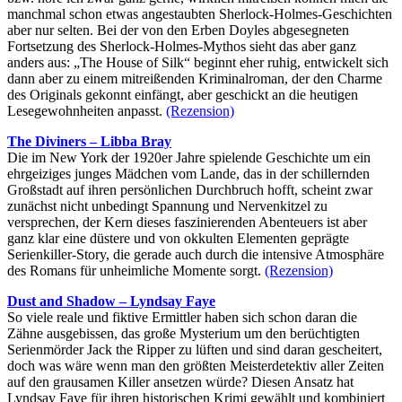
manchmal schon etwas angestaubten Sherlock-Holmes-Geschichten
aber nur selten. Bei der von den Erben Doyles abgesegneten
Fortsetzung des Sherlock-Holmes-Mythos sieht das aber ganz
anders aus: „The House of Silk“ beginnt eher ruhig, entwickelt sich
dann aber zu einem mitreißenden Kriminalroman, der den Charme
des Originals gekonnt einfängt, aber geschickt an die heutigen
Lesegewohnheiten anpasst.
(Rezension)
The Diviners – Libba Bray
Die im New York der 1920er Jahre spielende Geschichte um ein
ehrgeiziges junges Mädchen vom Lande, das in der schillernden
Großstadt auf ihren persönlichen Durchbruch hofft, scheint zwar
zunächst nicht unbedingt Spannung und Nervenkitzel zu
versprechen, der Kern dieses faszinierenden Abenteuers ist aber
ganz klar eine düstere und von okkulten Elementen geprägte
Serienkiller-Story, die gerade auch durch die intensive Atmosphäre
des Romans für unheimliche Momente sorgt.
(Rezension)
Dust and Shadow – Lyndsay Faye
So viele reale und fiktive Ermittler haben sich schon daran die
Zähne ausgebissen, das große Mysterium um den berüchtigten
Serienmörder Jack the Ripper zu lüften und sind daran gescheitert,
doch was wäre wenn man den größten Meisterdetektiv aller Zeiten
auf den grausamen Killer ansetzen würde? Diesen Ansatz hat
Lyndsay Faye für ihren historischen Krimi gewählt und kombiniert