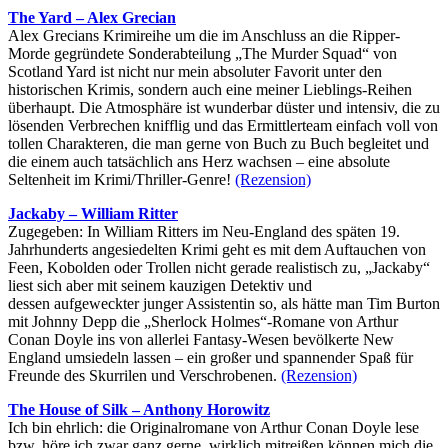
The Yard – Alex Grecian
Alex Grecians Krimireihe um die im Anschluss an die Ripper-
Morde gegründete Sonderabteilung „The Murder Squad“ von
Scotland Yard ist nicht nur mein absoluter Favorit unter den
historischen Krimis, sondern auch eine meiner Lieblings-Reihen
überhaupt. Die Atmosphäre ist wunderbar düster und intensiv, die zu
lösenden Verbrechen knifflig und das Ermittlerteam einfach voll von
tollen Charakteren, die man gerne von Buch zu Buch begleitet und
die einem auch tatsächlich ans Herz wachsen – eine absolute
Seltenheit im Krimi/Thriller-Genre!
(Rezension)
Jackaby – William Ritter
Zugegeben: In William Ritters im Neu-England des späten 19.
Jahrhunderts angesiedelten Krimi geht es mit dem Auftauchen von
Feen, Kobolden oder Trollen nicht gerade realistisch zu, „Jackaby“
liest sich aber mit seinem kauzigen Detektiv und
dessen aufgeweckter junger Assistentin so, als hätte man Tim Burton
mit Johnny Depp die „Sherlock Holmes“-Romane von Arthur
Conan Doyle ins von allerlei Fantasy-Wesen bevölkerte New
England umsiedeln lassen – ein großer und spannender Spaß für
Freunde des Skurrilen und Verschrobenen.
(Rezension)
The House of Silk – Anthony Horowitz
Ich bin ehrlich: die Originalromane von Arthur Conan Doyle lese
bzw. höre ich zwar ganz gerne, wirklich mitreißen können mich die