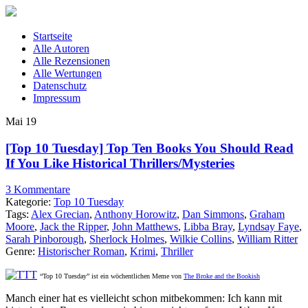
Startseite
Alle Autoren
Alle Rezensionen
Alle Wertungen
Datenschutz
Impressum
Mai
19
[Top 10 Tuesday] Top Ten Books You Should Read
If You Like Historical Thrillers/Mysteries
3 Kommentare
Kategorie:
Top 10 Tuesday
Tags:
Alex Grecian
,
Anthony Horowitz
,
Dan Simmons
,
Graham
Moore
,
Jack the Ripper
,
John Matthews
,
Libba Bray
,
Lyndsay Faye
,
Sarah Pinborough
,
Sherlock Holmes
,
Wilkie Collins
,
William Ritter
Genre:
Historischer Roman
,
Krimi
,
Thriller
“Top 10 Tuesday” ist ein wöchentlichen Meme von
The Broke and the Bookish
Manch einer hat es vielleicht schon mitbekommen: Ich kann mit