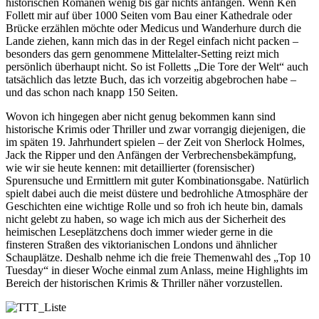
historischen Romanen wenig bis gar nichts anfangen. Wenn Ken
Follett mir auf über 1000 Seiten vom Bau einer Kathedrale oder
Brücke erzählen möchte oder Medicus und Wanderhure durch die
Lande ziehen, kann mich das in der Regel einfach nicht packen –
besonders das gern genommene Mittelalter-Setting reizt mich
persönlich überhaupt nicht. So ist Folletts „Die Tore der Welt“ auch
tatsächlich das letzte Buch, das ich vorzeitig abgebrochen habe –
und das schon nach knapp 150 Seiten.
Wovon ich hingegen aber nicht genug bekommen kann sind
historische Krimis oder Thriller und zwar vorrangig diejenigen, die
im späten 19. Jahrhundert spielen – der Zeit von Sherlock Holmes,
Jack the Ripper und den Anfängen der Verbrechensbekämpfung,
wie wir sie heute kennen: mit detaillierter (forensischer)
Spurensuche und Ermittlern mit guter Kombinationsgabe. Natürlich
spielt dabei auch die meist düstere und bedrohliche Atmosphäre der
Geschichten eine wichtige Rolle und so froh ich heute bin, damals
nicht gelebt zu haben, so wage ich mich aus der Sicherheit des
heimischen Leseplätzchens doch immer wieder gerne in die
finsteren Straßen des viktorianischen Londons und ähnlicher
Schauplätze. Deshalb nehme ich die freie Themenwahl des „Top 10
Tuesday“ in dieser Woche einmal zum Anlass, meine Highlights im
Bereich der historischen Krimis & Thriller näher vorzustellen.