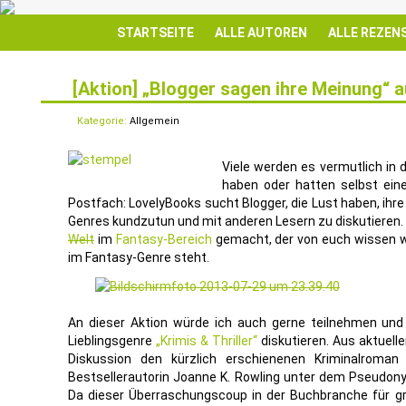
STARTSEITE
ALLE AUTOREN
ALLE REZEN
[Aktion] „Blogger sagen ihre Meinung“ 
29
JULI
Kategorie:
Allgemein
Viele werden es vermutlich i
haben oder hatten selbst ein
Postfach: LovelyBooks sucht Blogger, die Lust haben, i
Genres kundzutun und mit anderen Lesern zu diskutieren. 
Welt
im
Fantasy-Bereich
gemacht, der von euch wissen w
im Fantasy-Genre steht.
An dieser Aktion würde ich auch gerne teilnehmen u
Lieblingsgenre
„Krimis & Thriller“
diskutieren. Aus aktuell
Diskussion den kürzlich erschienenen Kriminalroman
Bestsellerautorin Joanne K. Rowling unter dem Pseudonym
Da dieser Überraschungscoup in der Buchbranche für g