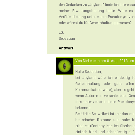
den Gedanken zu „Joyland“ finde ich interessa
meiner Erwartungshaltung hatte. Wäre es
Veröffentlichung unter einem Pseudonym vo
oder wärest du für Geheimhaltung gewesen?
LG,
Sebastian
Antwort
Von DieLeserin am
8. Aug. 2013 um
Hallo Sebastian,
bei Joyland wäre ich eindeutig 
Geheimhaltung oder ganz offen
Kommunikation wäre;), aber es geht 
wenn Autoren in verschiedenen Genre
dies unter verschiedenen Pseudon
bekommt.
Bei Ulrike Schweikert ist mir das au
historischer Romane und habe bli
erhalten (Fantasy lese ich überhaupt
einfach blind und sehnsüchtig auf