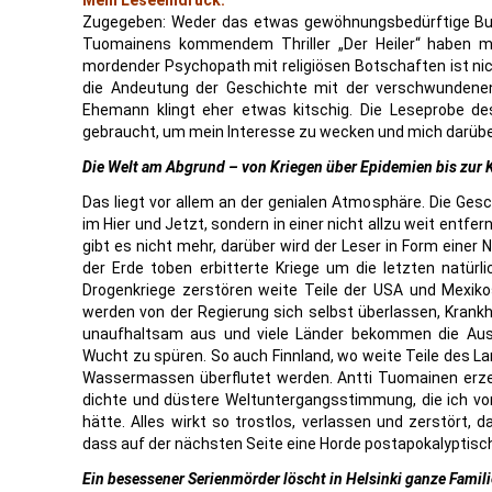
Mein Leseeindruck:
Zugegeben: Weder das etwas gewöhnungsbedürftige Buc
Tuomainens kommendem Thriller „Der Heiler“ haben m
mordender Psychopath mit religiösen Botschaften ist nich
die Andeutung der Geschichte mit der verschwundenen 
Ehemann klingt eher etwas kitschig. Die Leseprobe d
gebraucht, um mein Interesse zu wecken und mich darüber
Die Welt am Abgrund – von Kriegen über Epidemien bis zur 
Das liegt vor allem an der genialen Atmosphäre. Die Gesc
im Hier und Jetzt, sondern in einer nicht allzu weit entfer
gibt es nicht mehr, darüber wird der Leser in Form einer
der Erde toben erbitterte Kriege um die letzten natür
Drogenkriege zerstören weite Teile der USA und Mexiko
werden von der Regierung sich selbst überlassen, Krankh
unaufhaltsam aus und viele Länder bekommen die Aus
Wucht zu spüren. So auch Finnland, wo weite Teile des 
Wassermassen überflutet werden. Antti Tuomainen erze
dichte und düstere Weltuntergangsstimmung, die ich vo
hätte. Alles wirkt so trostlos, verlassen und zerstört,
dass auf der nächsten Seite eine Horde postapokalyptisc
Ein besessener Serienmörder löscht in Helsinki ganze Famil