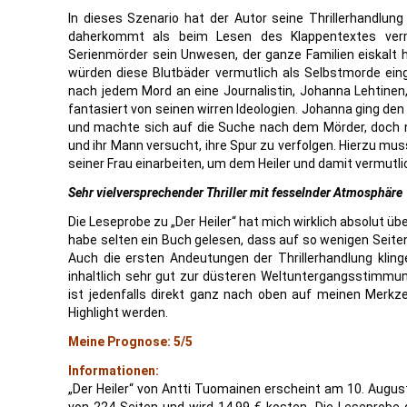
In dieses Szenario hat der Autor seine Thrillerhandlung 
daherkommt als beim Lesen des Klappentextes vermut
Serienmörder sein Unwesen, der ganze Familien eiskalt hi
würden diese Blutbäder vermutlich als Selbstmorde ein
nach jedem Mord an eine Journalistin, Johanna Lehtinen,
fantasiert von seinen wirren Ideologien. Johanna ging de
und machte sich auf die Suche nach dem Mörder, doch n
und ihr Mann versucht, ihre Spur zu verfolgen. Hierzu mus
seiner Frau einarbeiten, um dem Heiler und damit vermut
Sehr vielversprechender Thriller mit fesselnder Atmosphäre
Die Leseprobe zu „Der Heiler“ hat mich wirklich absolut 
habe selten ein Buch gelesen, dass auf so wenigen Seite
Auch die ersten Andeutungen der Thrillerhandlung klin
inhaltlich sehr gut zur düsteren Weltuntergangsstimmun
ist jedenfalls direkt ganz nach oben auf meinen Merkz
Highlight werden.
Meine Prognose: 5/5
Informationen:
„Der Heiler“ von Antti Tuomainen erscheint am 10. Augus