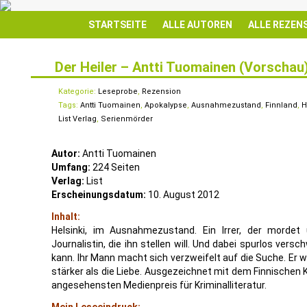
STARTSEITE
ALLE AUTOREN
ALLE REZEN
Der Heiler – Antti Tuomainen (Vorschau
14
JULI
Kategorie:
Leseprobe
,
Rezension
Tags:
Antti Tuomainen
,
Apokalypse
,
Ausnahmezustand
,
Finnland
,
H
List Verlag
,
Serienmörder
Autor:
Antti Tuomainen
Umfang:
224 Seiten
Verlag:
List
Erscheinungsdatum:
10. August 2012
Inhalt:
Helsinki, im Ausnahmezustand. Ein Irrer, der mordet 
Journalistin, die ihn stellen will. Und dabei spurlos versc
kann. Ihr Mann macht sich verzweifelt auf die Suche. Er wü
stärker als die Liebe. Ausgezeichnet mit dem Finnischen
angesehensten Medienpreis für Kriminalliteratur.