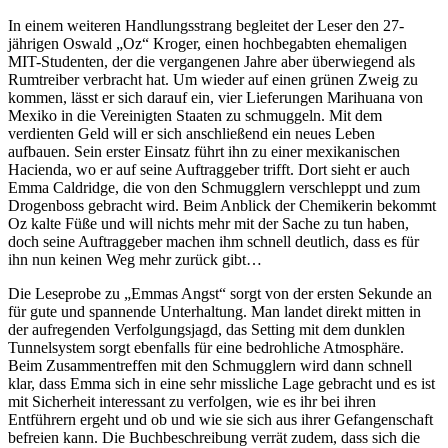
In einem weiteren Handlungsstrang begleitet der Leser den 27-
jährigen Oswald „Oz“ Kroger, einen hochbegabten ehemaligen
MIT-Studenten, der die vergangenen Jahre aber überwiegend als
Rumtreiber verbracht hat. Um wieder auf einen grünen Zweig zu
kommen, lässt er sich darauf ein, vier Lieferungen Marihuana von
Mexiko in die Vereinigten Staaten zu schmuggeln. Mit dem
verdienten Geld will er sich anschließend ein neues Leben
aufbauen. Sein erster Einsatz führt ihn zu einer mexikanischen
Hacienda, wo er auf seine Auftraggeber trifft. Dort sieht er auch
Emma Caldridge, die von den Schmugglern verschleppt und zum
Drogenboss gebracht wird. Beim Anblick der Chemikerin bekommt
Oz kalte Füße und will nichts mehr mit der Sache zu tun haben,
doch seine Auftraggeber machen ihm schnell deutlich, dass es für
ihn nun keinen Weg mehr zurück gibt…
Die Leseprobe zu „Emmas Angst“ sorgt von der ersten Sekunde an
für gute und spannende Unterhaltung. Man landet direkt mitten in
der aufregenden Verfolgungsjagd, das Setting mit dem dunklen
Tunnelsystem sorgt ebenfalls für eine bedrohliche Atmosphäre.
Beim Zusammentreffen mit den Schmugglern wird dann schnell
klar, dass Emma sich in eine sehr missliche Lage gebracht und es ist
mit Sicherheit interessant zu verfolgen, wie es ihr bei ihren
Entführern ergeht und ob und wie sie sich aus ihrer Gefangenschaft
befreien kann. Die Buchbeschreibung verrät zudem, dass sich die