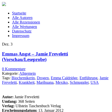
Startseite
Alle Autoren
Alle Rezensionen
Alle Wertungen
Datenschutz
Impressum
Dez.
3
Emmas Angst – Jamie Freveletti
(Vorschau/Leseprobe)
0 Kommentare
Kategorie:
Allgemein
Tags:
Biochemikerin
,
Drogen
,
Emma Caldridge
,
Entführung
,
Jamie
Freveletti
,
Krankheit
,
Marihuana
,
Mexiko
,
Schmuggler
,
USA
Autor:
Jamie Freveletti
Umfang:
368 Seiten
Verlag:
Ullstein Taschenbuch Verlag
Erscheinungsdatum:
13. Januar 2012