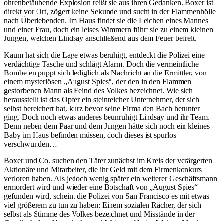
ohrenbetäubende Explosion reißt sie aus ihren Gedanken. Boxer ist
direkt vor Ort, zögert keine Sekunde und sucht in der Flammenhölle
nach Überlebenden. Im Haus findet sie die Leichen eines Mannes
und einer Frau, doch ein leises Wimmern führt sie zu einem kleinen
Jungen, welchen Lindsay anschließend aus dem Feuer befreit.
Kaum hat sich die Lage etwas beruhigt, entdeckt die Polizei eine
verdächtige Tasche und schlägt Alarm. Doch die vermeintliche
Bombe entpuppt sich lediglich als Nachricht an die Ermittler, von
einem mysteriösen „August Spies“, der den in den Flammen
gestorbenen Mann als Feind des Volkes bezeichnet. Wie sich
herausstellt ist das Opfer ein steinreicher Unternehmer, der sich
selbst bereichert hat, kurz bevor seine Firma den Bach herunter
ging. Doch noch etwas anderes beunruhigt Lindsay und ihr Team.
Denn neben dem Paar und dem Jungen hätte sich noch ein kleines
Baby im Haus befinden müssen, doch dieses ist spurlos
verschwunden…
Boxer und Co. suchen den Täter zunächst im Kreis der verärgerten
Aktionäre und Mitarbeiter, die ihr Geld mit dem Firmenkonkurs
verloren haben. Als jedoch wenig später ein weiterer Geschäftsmann
ermordert wird und wieder eine Botschaft von „August Spies“
gefunden wird, scheint die Polizei von San Francisco es mit etwas
viel größerem zu tun zu haben: Einem sozialen Rächer, der sich
selbst als Stimme des Volkes bezeichnet und Misstände in der