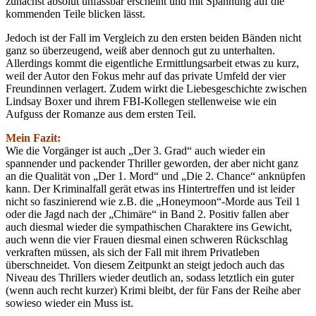
zunächst absolut unfassbar erscheint und mit Spannung auf die
kommenden Teile blicken lässt.
Jedoch ist der Fall im Vergleich zu den ersten beiden Bänden nicht
ganz so überzeugend, weiß aber dennoch gut zu unterhalten.
Allerdings kommt die eigentliche Ermittlungsarbeit etwas zu kurz,
weil der Autor den Fokus mehr auf das private Umfeld der vier
Freundinnen verlagert. Zudem wirkt die Liebesgeschichte zwischen
Lindsay Boxer und ihrem FBI-Kollegen stellenweise wie ein
Aufguss der Romanze aus dem ersten Teil.
Mein Fazit:
Wie die Vorgänger ist auch „Der 3. Grad“ auch wieder ein
spannender und packender Thriller geworden, der aber nicht ganz
an die Qualität von „Der 1. Mord“ und „Die 2. Chance“ anknüpfen
kann. Der Kriminalfall gerät etwas ins Hintertreffen und ist leider
nicht so faszinierend wie z.B. die „Honeymoon“-Morde aus Teil 1
oder die Jagd nach der „Chimäre“ in Band 2. Positiv fallen aber
auch diesmal wieder die sympathischen Charaktere ins Gewicht,
auch wenn die vier Frauen diesmal einen schweren Rückschlag
verkraften müssen, als sich der Fall mit ihrem Privatleben
überschneidet. Von diesem Zeitpunkt an steigt jedoch auch das
Niveau des Thrillers wieder deutlich an, sodass letztlich ein guter
(wenn auch recht kurzer) Krimi bleibt, der für Fans der Reihe aber
sowieso wieder ein Muss ist.