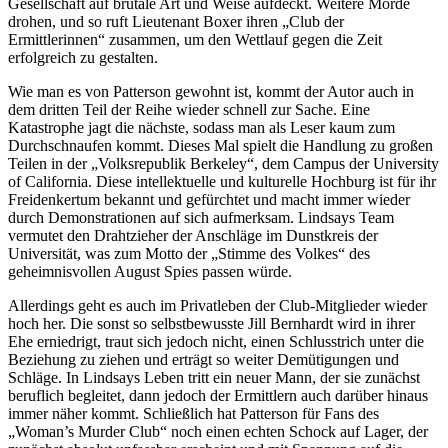
Gesellschaft auf brutale Art und Weise aufdeckt. Weitere Morde
drohen, und so ruft Lieutenant Boxer ihren „Club der
Ermittlerinnen“ zusammen, um den Wettlauf gegen die Zeit
erfolgreich zu gestalten.
Wie man es von Patterson gewohnt ist, kommt der Autor auch in
dem dritten Teil der Reihe wieder schnell zur Sache. Eine
Katastrophe jagt die nächste, sodass man als Leser kaum zum
Durchschnaufen kommt. Dieses Mal spielt die Handlung zu großen
Teilen in der „Volksrepublik Berkeley“, dem Campus der University
of California. Diese intellektuelle und kulturelle Hochburg ist für ihr
Freidenkertum bekannt und gefürchtet und macht immer wieder
durch Demonstrationen auf sich aufmerksam. Lindsays Team
vermutet den Drahtzieher der Anschläge im Dunstkreis der
Universität, was zum Motto der „Stimme des Volkes“ des
geheimnisvollen August Spies passen würde.
Allerdings geht es auch im Privatleben der Club-Mitglieder wieder
hoch her. Die sonst so selbstbewusste Jill Bernhardt wird in ihrer
Ehe erniedrigt, traut sich jedoch nicht, einen Schlusstrich unter die
Beziehung zu ziehen und erträgt so weiter Demütigungen und
Schläge. In Lindsays Leben tritt ein neuer Mann, der sie zunächst
beruflich begleitet, dann jedoch der Ermittlern auch darüber hinaus
immer näher kommt. Schließlich hat Patterson für Fans des
„Woman’s Murder Club“ noch einen echten Schock auf Lager, der