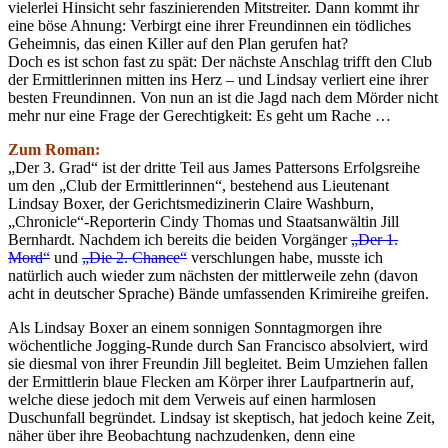
vielerlei Hinsicht sehr faszinierenden Mitstreiter. Dann kommt ihr
eine böse Ahnung: Verbirgt eine ihrer Freundinnen ein tödliches
Geheimnis, das einen Killer auf den Plan gerufen hat?
Doch es ist schon fast zu spät: Der nächste Anschlag trifft den Club
der Ermittlerinnen mitten ins Herz – und Lindsay verliert eine ihrer
besten Freundinnen. Von nun an ist die Jagd nach dem Mörder nicht
mehr nur eine Frage der Gerechtigkeit: Es geht um Rache …
Zum Roman:
„Der 3. Grad“ ist der dritte Teil aus James Pattersons Erfolgsreihe
um den „Club der Ermittlerinnen“, bestehend aus Lieutenant
Lindsay Boxer, der Gerichtsmedizinerin Claire Washburn,
„Chronicle“-Reporterin Cindy Thomas und Staatsanwältin Jill
Bernhardt. Nachdem ich bereits die beiden Vorgänger
„Der 1.
Mord“
und
„Die 2. Chance“
verschlungen habe, musste ich
natürlich auch wieder zum nächsten der mittlerweile zehn (davon
acht in deutscher Sprache) Bände umfassenden Krimireihe greifen.
Als Lindsay Boxer an einem sonnigen Sonntagmorgen ihre
wöchentliche Jogging-Runde durch San Francisco absolviert, wird
sie diesmal von ihrer Freundin Jill begleitet. Beim Umziehen fallen
der Ermittlerin blaue Flecken am Körper ihrer Laufpartnerin auf,
welche diese jedoch mit dem Verweis auf einen harmlosen
Duschunfall begründet. Lindsay ist skeptisch, hat jedoch keine Zeit,
näher über ihre Beobachtung nachzudenken, denn eine