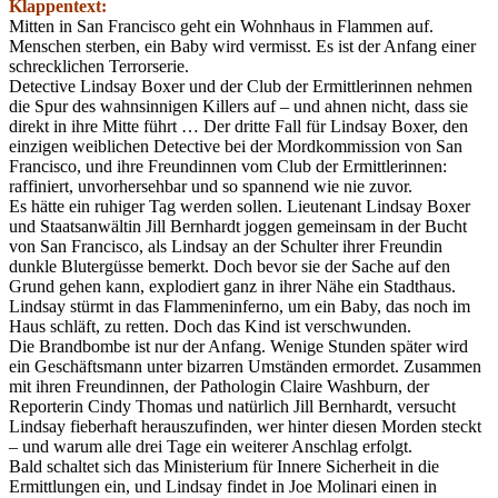
Klappentext:
Mitten in San Francisco geht ein Wohnhaus in Flammen auf.
Menschen sterben, ein Baby wird vermisst. Es ist der Anfang einer
schrecklichen Terrorserie.
Detective Lindsay Boxer und der Club der Ermittlerinnen nehmen
die Spur des wahnsinnigen Killers auf – und ahnen nicht, dass sie
direkt in ihre Mitte führt … Der dritte Fall für Lindsay Boxer, den
einzigen weiblichen Detective bei der Mordkommission von San
Francisco, und ihre Freundinnen vom Club der Ermittlerinnen:
raffiniert, unvorhersehbar und so spannend wie nie zuvor.
Es hätte ein ruhiger Tag werden sollen. Lieutenant Lindsay Boxer
und Staatsanwältin Jill Bernhardt joggen gemeinsam in der Bucht
von San Francisco, als Lindsay an der Schulter ihrer Freundin
dunkle Blutergüsse bemerkt. Doch bevor sie der Sache auf den
Grund gehen kann, explodiert ganz in ihrer Nähe ein Stadthaus.
Lindsay stürmt in das Flammeninferno, um ein Baby, das noch im
Haus schläft, zu retten. Doch das Kind ist verschwunden.
Die Brandbombe ist nur der Anfang. Wenige Stunden später wird
ein Geschäftsmann unter bizarren Umständen ermordet. Zusammen
mit ihren Freundinnen, der Pathologin Claire Washburn, der
Reporterin Cindy Thomas und natürlich Jill Bernhardt, versucht
Lindsay fieberhaft herauszufinden, wer hinter diesen Morden steckt
– und warum alle drei Tage ein weiterer Anschlag erfolgt.
Bald schaltet sich das Ministerium für Innere Sicherheit in die
Ermittlungen ein, und Lindsay findet in Joe Molinari einen in