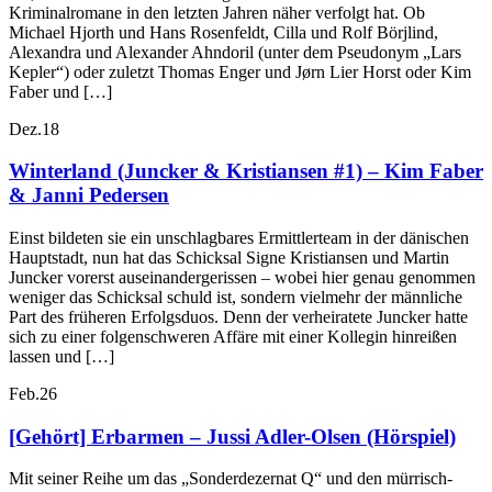
Kriminalromane in den letzten Jahren näher verfolgt hat. Ob
Michael Hjorth und Hans Rosenfeldt, Cilla und Rolf Börjlind,
Alexandra und Alexander Ahndoril (unter dem Pseudonym „Lars
Kepler“) oder zuletzt Thomas Enger und Jørn Lier Horst oder Kim
Faber und […]
Dez.
18
Winterland (Juncker & Kristiansen #1) – Kim Faber
& Janni Pedersen
Einst bildeten sie ein unschlagbares Ermittlerteam in der dänischen
Hauptstadt, nun hat das Schicksal Signe Kristiansen und Martin
Juncker vorerst auseinandergerissen – wobei hier genau genommen
weniger das Schicksal schuld ist, sondern vielmehr der männliche
Part des früheren Erfolgsduos. Denn der verheiratete Juncker hatte
sich zu einer folgenschweren Affäre mit einer Kollegin hinreißen
lassen und […]
Feb.
26
[Gehört] Erbarmen – Jussi Adler-Olsen (Hörspiel)
Mit seiner Reihe um das „Sonderdezernat Q“ und den mürrisch-