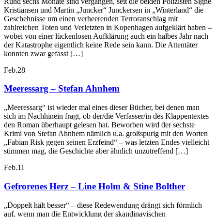
Rund sechs Monate sind vergangen, seit die beiden Polizisten Signe
Kristiansen und Martin „Juncker“ Junckersen in „Winterland“ die
Geschehnisse um einen verheerenden Terroranschlag mit
zahlreichen Toten und Verletzten in Kopenhagen aufgeklärt haben –
wobei von einer lückenlosen Aufklärung auch ein halbes Jahr nach
der Katastrophe eigentlich keine Rede sein kann. Die Attentäter
konnten zwar gefasst […]
Feb.
28
Meeressarg – Stefan Ahnhem
„Meeressarg“ ist wieder mal eines dieser Bücher, bei denen man
sich im Nachhinein fragt, ob der/die Verfasser/in des Klappentextes
den Roman überhaupt gelesen hat. Beworben wird der sechste
Krimi von Stefan Ahnhem nämlich u.a. großspurig mit den Worten
„Fabian Risk gegen seinen Erzfeind“ – was letzten Endes vielleicht
stimmen mag, die Geschichte aber ähnlich unzutreffend […]
Feb.
11
Gefrorenes Herz – Line Holm & Stine Bolther
„Doppelt hält besser“ – diese Redewendung drängt sich förmlich
auf, wenn man die Entwicklung der skandinavischen