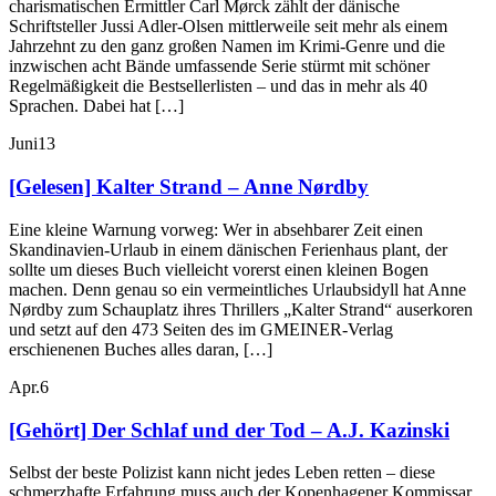
charismatischen Ermittler Carl Mørck zählt der dänische
Schriftsteller Jussi Adler-Olsen mittlerweile seit mehr als einem
Jahrzehnt zu den ganz großen Namen im Krimi-Genre und die
inzwischen acht Bände umfassende Serie stürmt mit schöner
Regelmäßigkeit die Bestsellerlisten – und das in mehr als 40
Sprachen. Dabei hat […]
Juni
13
[Gelesen] Kalter Strand – Anne Nørdby
Eine kleine Warnung vorweg: Wer in absehbarer Zeit einen
Skandinavien-Urlaub in einem dänischen Ferienhaus plant, der
sollte um dieses Buch vielleicht vorerst einen kleinen Bogen
machen. Denn genau so ein vermeintliches Urlaubsidyll hat Anne
Nørdby zum Schauplatz ihres Thrillers „Kalter Strand“ auserkoren
und setzt auf den 473 Seiten des im GMEINER-Verlag
erschienenen Buches alles daran, […]
Apr.
6
[Gehört] Der Schlaf und der Tod – A.J. Kazinski
Selbst der beste Polizist kann nicht jedes Leben retten – diese
schmerzhafte Erfahrung muss auch der Kopenhagener Kommissar