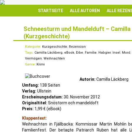
STARTSEITE
ALLE AUTOREN
ALLE REZEN
Schneesturm und Mandelduft – Camilla
(Kurzgeschichte)
7
JAN.
Kategorie:
Kurzgeschichte
,
Rezension
Tags:
Camilla Läckberg
,
eBook
,
Erbe
,
Familie
,
Habgier
,
Insel
,
Mord
,
Vermögen
,
Weihnachten
Genre:
Krimi
Autorin:
Camilla Läckberg
Umfang:
138 Seiten
Verlag:
Ullstein
Erscheinungsdatum:
30. November 2012
Originaltitel:
Snöstorm och mandeldoft
Preis:
1,99 € (eBook)
Klappentext:
Weihnachten in Fjällbacka: Kommissar Martin Mohlin b
Familienfest. Der betagte Patriarch Ruben hat alle Li