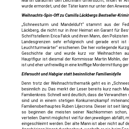
Martin daraufhin den Leichnam untersucht, findet er Anz
wurde ermordet, und der Täter kann nur unter den Anwese
Weihnachts-Spin-Off zu Camilla Läckbergs Bestseller-Krimi
„Schneesturm und Mandelduft“ stammt aus der Fede
Läckberg, die nicht nur in ihrer Heimat ein Garant für Bes
Schriftstellerin Erica Falck und ihren Mann, den Poliziste
Landesgrenzen sehr erfolgreich und gerade erst ist
Leuchtturmwärter“ erschienen. Die hier vorliegende Kurzge
Geschichte dar und wurde kurz vor Weihnachten auss
Hauptfigur ist diesmal der Kommissar Martin Mohlin, der
ist und eher unfreiwillig in eine knifflige Mordermittlung ger
Eifersucht und Habgier statt besinnlicher Familienidylle
Denn trotz der Weihnachtsthematik geht es in „Schnees
besinnlich zu. Das merkt der Leser bereits kurz nach Ma
Familienkreis. Schnell wird deutlich, dass die Verwandten
sind und in einem stetigen Konkurrenzkampf miteinan
Familienoberhauptes Ruben Liljecrona. Dieser ist seit l
so beginnen die meisten seiner Nachkommen schon, 
verteilen. Damit möglichst viel für den jeweiligen abfällt,
eingeschleimt werden. Der alte Mann ist aber nicht auf d