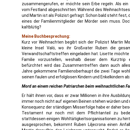
zusammengerufen, er möchte sein Erbe regeln. Als ein
vom Festland abgeschnitten. Während des Weihnachtses
und Martin ist als Polizist gefragt. Schon bald steht fes
eines der Familienmitglieder der Mörder sein muss. Do
kaltblütig?
Meine Buchbesprechung:
Kurz vor Weihnachten begibt sich der Polizist Martin Moh
kleine Insel Valö, wo ihr Großvater Ruben die gesa
Verwandtschaftstreffen eingeladen hat. Lisette möchte d
Familie vorzustellen, weshalb dieser dem Kurztrip
befürchtet wird das Zusammentreffen dann auch alles 
Jahre gekommene Familienoberhaupt die zwei Tage wohl 
seinen faulen und erfolglosen Kindern und Enkelkindern a
Mord an einem reichen Patriarchen beim weihnachtlichen F
Er hält ihnen vor, dass er zwar Millionen in ihre Ausbildun
immer noch nicht auf eigenen Beinen stehen würden und n
Konsequenz der ständigen Misserfolge habe er daher be
Testament nur noch mit dem Pflichtanteil zu be
stattdessen einigen Wohltätigkeitsorganisationen zu hin
ausgesprochen, bekommt Ruben Liljecrona einen Anfall