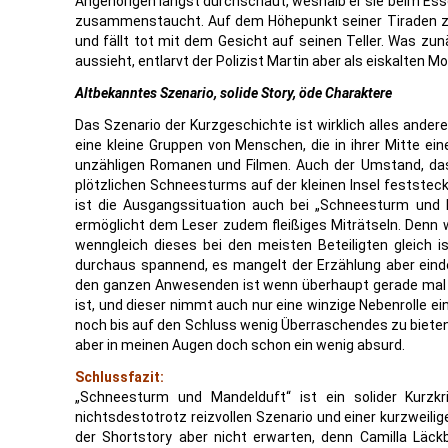
Angehörigen längst durchschaut, weshalb er sie beim Esse
zusammenstaucht. Auf dem Höhepunkt seiner Tiraden z
und fällt tot mit dem Gesicht auf seinen Teller. Was zu
aussieht, entlarvt der Polizist Martin aber als eiskalten Mo
Altbekanntes Szenario, solide Story, öde Charaktere
Das Szenario der Kurzgeschichte ist wirklich alles andere 
eine kleine Gruppen von Menschen, die in ihrer Mitte ei
unzähligen Romanen und Filmen. Auch der Umstand, dass
plötzlichen Schneesturms auf der kleinen Insel feststeckt
ist die Ausgangssituation auch bei „Schneesturm und M
ermöglicht dem Leser zudem fleißiges Miträtseln. Denn w
wenngleich dieses bei den meisten Beteiligten gleich is
durchaus spannend, es mangelt der Erzählung aber eindeut
den ganzen Anwesenden ist wenn überhaupt gerade mal e
ist, und dieser nimmt auch nur eine winzige Nebenrolle ei
noch bis auf den Schluss wenig Überraschendes zu bieten u
aber in meinen Augen doch schon ein wenig absurd.
Schlussfazit:
„Schneesturm und Mandelduft“ ist ein solider Kurzk
nichtsdestotrotz reizvollen Szenario und einer kurzweilige
der Shortstory aber nicht erwarten, denn Camilla Läckb