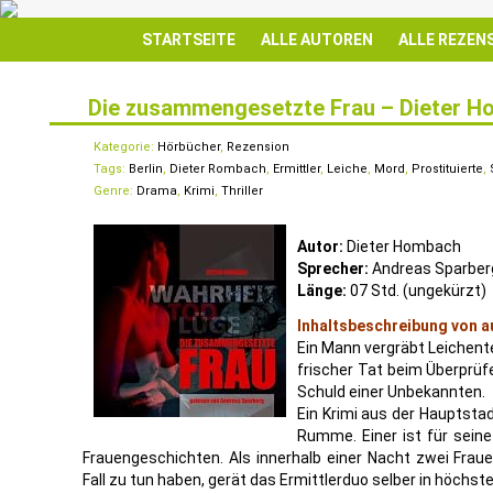
STARTSEITE
ALLE AUTOREN
ALLE REZEN
Die zusammengesetzte Frau – Dieter H
22
OKT.
Kategorie:
Hörbücher
,
Rezension
Tags:
Berlin
,
Dieter Rombach
,
Ermittler
,
Leiche
,
Mord
,
Prostituierte
,
Genre:
Drama
,
Krimi
,
Thriller
Autor:
Dieter Hombach
Sprecher:
Andreas Sparber
Länge:
07 Std. (ungekürzt)
Inhaltsbeschreibung von a
Ein Mann vergräbt Leichente
frischer Tat beim Überprüfe
Schuld einer Unbekannten.
Ein Krimi aus der Hauptsta
Rumme. Einer ist für seine 
Frauengeschichten. Als innerhalb einer Nacht zwei Fra
Fall zu tun haben, gerät das Ermittlerduo selber in höchste