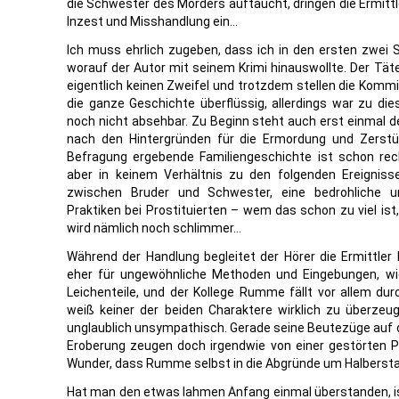
die Schwester des Mörders auftaucht, dringen die Ermittl
Inzest und Misshandlung ein…
Ich muss ehrlich zugeben, dass ich in den ersten zwei S
worauf der Autor mit seinem Krimi hinauswollte. Der Täte
eigentlich keinen Zweifel und trotzdem stellen die Kommi
die ganze Geschichte überflüssig, allerdings war zu di
noch nicht absehbar. Zu Beginn steht auch erst einmal d
nach den Hintergründen für die Ermordung und Zerstüc
Befragung ergebende Familiengeschichte ist schon r
aber in keinem Verhältnis zu den folgenden Ereigniss
zwischen Bruder und Schwester, eine bedrohliche u
Praktiken bei Prostituierten – wem das schon zu viel ist,
wird nämlich noch schlimmer…
Während der Handlung begleitet der Hörer die Ermittl
eher für ungewöhnliche Methoden und Eingebungen, wie
Leichenteile, und der Kollege Rumme fällt vor allem dur
weiß keiner der beiden Charaktere wirklich zu überze
unglaublich unsympathisch. Gerade seine Beutezüge auf 
Eroberung zeugen doch irgendwie von einer gestörten Pe
Wunder, dass Rumme selbst in die Abgründe um Halberstad
Hat man den etwas lahmen Anfang einmal überstanden, ist