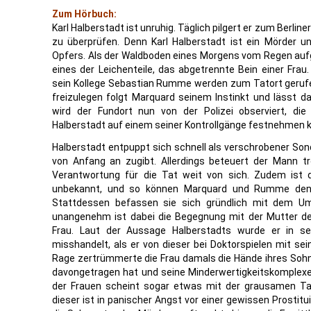
Zum Hörbuch:
Karl Halberstadt ist unruhig. Täglich pilgert er zum Berli
zu überprüfen. Denn Karl Halberstadt ist ein Mörder u
Opfers. Als der Waldboden eines Morgens vom Regen auf
eines der Leichenteile, das abgetrennte Bein einer Frau
sein Kollege Sebastian Rumme werden zum Tatort gerufen
freizulegen folgt Marquard seinem Instinkt und lässt d
wird der Fundort nun von der Polizei observiert, die
Halberstadt auf einem seiner Kontrollgänge festnehmen 
Halberstadt entpuppt sich schnell als verschrobener Sond
von Anfang an zugibt. Allerdings beteuert der Mann t
Verantwortung für die Tat weit von sich. Zudem ist d
unbekannt, und so können Marquard und Rumme den F
Stattdessen befassen sie sich gründlich mit dem Um
unangenehm ist dabei die Begegnung mit der Mutter de
Frau. Laut der Aussage Halberstadts wurde er in se
misshandelt, als er von dieser bei Doktorspielen mit sei
Rage zertrümmerte die Frau damals die Hände ihres Soh
davongetragen hat und seine Minderwertigkeitskomplexe b
der Frauen scheint sogar etwas mit der grausamen Ta
dieser ist in panischer Angst vor einer gewissen Prostit