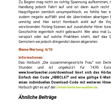
Zu Beginn mag nicht so richtig Spannung aufkommen, 
Handlung jedoch Fahrt auf und ist dann auch recht i
Hauptfiguren ziemlich unsympathisch, es fehlte hier ei
zudem negativ auffällt sind die übertrieben abartigen E
unnötig sind. Hier setzt Hombach wohl auf die Voy
verstörenden Fisting-Szenen auf zusätzliche Hörer bzw.
Geschichte eigentlich nicht gebraucht. Wer also mal Lu
verspürt oder auf solche Praktiken steht, darf das G
Gemütern sei jedoch dringendst davon abgeraten.
Meine Wertung: 6/10
Informationen:
Das Hörbuch „Die zusammengesetzte Frau“ von Diete
Stunden und ist ungekürzt für 14,95 Euro 
www.hoerbuecher.com/download lässt sich das Hörbuc
Einfach den Code „HBBCL67″ und eine gültige E-Ma
einen individuellen Download-Code mit weiteren Hinw
Hörbuch gibt es auf der
Detail-Seite bei audible.de
.
Ähnliche Beiträge