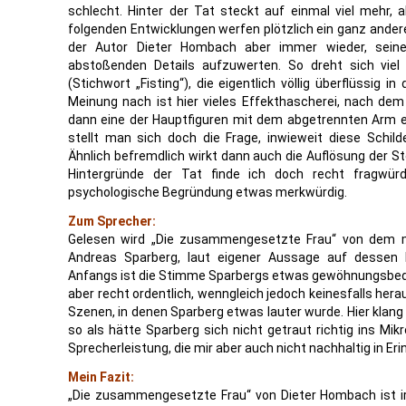
schlecht. Hinter der Tat steckt auf einmal viel mehr,
folgenden Entwicklungen werfen plötzlich ein ganz andere
der Autor Dieter Hombach aber immer wieder, seine
abstoßenden Details aufzuwerten. So dreht sich viel 
(Stichwort „Fisting“), die eigentlich völlig überflüssig 
Meinung nach ist hier vieles Effekthascherei, nach dem 
dann eine der Hauptfiguren mit dem abgetrennten Arm ei
stellt man sich doch die Frage, inwieweit diese Schild
Ähnlich befremdlich wirkt dann auch die Auflösung der Stor
Hintergründe der Tat finde ich doch recht fragwürd
psychologische Begründung etwas merkwürdig.
Zum Sprecher:
Gelesen wird „Die zusammengesetzte Frau“ von dem mi
Andreas Sparberg, laut eigener Aussage auf dessen
Anfangs ist die Stimme Sparbergs etwas gewöhnungsbedü
aber recht ordentlich, wenngleich jedoch keinesfalls her
Szenen, in denen Sparberg etwas lauter wurde. Hier klan
so als hätte Sparberg sich nicht getraut richtig ins Mik
Sprecherleistung, die mir aber auch nicht nachhaltig in Eri
Mein Fazit:
„Die zusammengesetzte Frau“ von Dieter Hombach ist ir