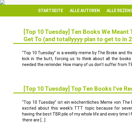
STARTSEITE
ALLE AUTOREN
ALLE REZEN
[Top 10 Tuesday] Ten Books We Meant T
Get To (and totallyyyy plan to get to in 
9
JAN.
“Top 10 Tuesday” is a weekly meme by The Broke and the 
kick in the butt, forcing us to think about all the book
needed the reminder. How many of us don’t suffer from TBR
[Top 10 Tuesday] Top Ten Books I’ve R
19
JAN.
“Top 10 Tuesday” ist ein wöchentliches Meme von The B
excited about this week’s TTT topic because for severa
having the best TBR pile of my whole life and every time I 
there are […]