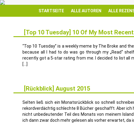
STARTSEITE
ALLE AUTOREN
ALLE REZEN
[Top 10 Tuesday] 10 Of My Most Recent
29
MÄRZ
“Top 10 Tuesday” is a weekly meme by The Broke and the
because all I had to do was go through my „Read“ shel
recently got a 5-star rating from me. I decided to list al
[…]
[Rückblick] August 2015
10
SEP.
Selten ließ sich ein Monatsrückblick so schnell schreib
rekordverdächtig schlechte 8 Bücher geschafft. Aber ich 
nicht unbedeutender Teil des Monats von meinem Islan
ich dann zwar doch mehr gelesen als vorher erwartet, da ic