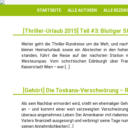
STARTSEITE
ALLE AUTOREN
ALLE REZEN
[Thriller-Urlaub 2015] Teil #3: Blutiger 
24
JULI
Weiter geht die Thriller-Rundreise um die Welt, und na
kleiner Heimaturlaub sowie ein Abstecher in den ho
standen, führt die Reise auf der nächsten Station 
Westeuropas. Vom schottischen Edinburgh über Fran
Kaiserstadt Wien – wer […]
[Gehört] Die Toskana-Verschwörung – 
4
NOV.
Als sein Nachbar ermordet wird, stellt ein ehemaliger G
an – und kommt einer weit verzweigten Verschwörung a
überaus angenehmes Leben: Der Amerikaner mit italienis
Vaters finanziell ausgesorgt und verbringt seine Tage nun 
seinen Annehmlichkeiten […]