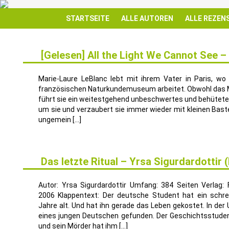
STARTSEITE
ALLE AUTOREN
ALLE REZEN
[Gelesen] All the Light We Cannot See 
7
SEP.
Marie-Laure LeBlanc lebt mit ihrem Vater in Paris, wo
französischen Naturkundemuseum arbeitet. Obwohl das Mä
führt sie ein weitestgehend unbeschwertes und behütetes
um sie und verzaubert sie immer wieder mit kleinen Bast
ungemein […]
Das letzte Ritual – Yrsa Sigurdardottir
7
APR.
Autor: Yrsa Sigurdardottir Umfang: 384 Seiten Verlag
2006 Klappentext: Der deutsche Student hat ein schrec
Jahre alt. Und hat ihn gerade das Leben gekostet. In der U
eines jungen Deutschen gefunden. Der Geschichtsstudent
und sein Mörder hat ihm […]