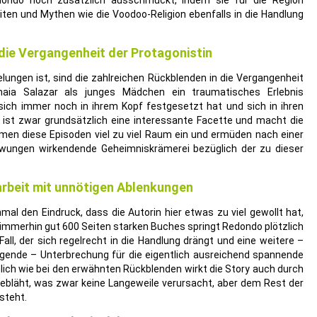
edondo noch zusätzlich ausschmückt, indem sie für die Region
iten und Mythen wie die Voodoo-Religion ebenfalls in die Handlung
 die Vergangenheit der Protagonistin
lungen ist, sind die zahlreichen Rückblenden in die Vergangenheit
maia Salazar als junges Mädchen ein traumatisches Erlebnis
ich immer noch in ihrem Kopf festgesetzt hat und sich in ihren
 ist zwar grundsätzlich eine interessante Facette und macht die
ehmen diese Episoden viel zu viel Raum ein und ermüden nach einer
wungen wirkendende Geheimniskrämerei bezüglich der zu dieser
rbeit mit unnötigen Ablenkungen
 den Eindruck, dass die Autorin hier etwas zu viel gewollt hat,
 immerhin gut 600 Seiten starken Buches springt Redondo plötzlich
ll, der sich regelrecht in die Handlung drängt und eine weitere –
ugende – Unterbrechung für die eigentlich ausreichend spannende
lich wie bei den erwähnten Rückblenden wirkt die Story auch durch
ebläht, was zwar keine Langeweile verursacht, aber dem Rest der
steht.