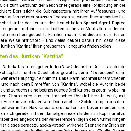
in, die zum Zeitpunkt der Geschichte gerade eine Fortbildung an der
lviert. Dort sticht die Subinspectora mit ihrer Auffassungs- und
ird aufgrund ihrer präzisen Theorien zu einem thematisierten Fall
inheit unter der Leitung des berüchtigten Special Agent Dupree
ch gerade mit einer rätselhaften Reihe von Mordfällen, in der ein
belstürmen heimgesuchte Familien macht und diese in den Ruinen
uelle Weise hinrichtet – und vieles deutet darauf hin, dass diese
urrikan “Katrina” ihren grausamen Höhepunkt finden sollen…
ten des Hurrikan “Katrina”
en Naturkatastrophe gebeutelten New Orleans hat Dolores Redondo
Schauplatz für ihre Geschichte gewählt, der in “Todesspiel” dann
r weiteren Hauptfigur einnimmt. Dabei kann nochmal unterschieden
und nach dem Eintreffen von “Katrina”, wobei die Autorin beide
t und zunächst eine beängstigende Drohkulisse erzeugt, wobei ihr
en Charakteren aus der tragischen Realität bereits weiß, mit
r Hurrikan zuschlagen wird. Doch auch die Schilderungen aus dem
erschwemmten New Orleans erschaffen ein beklemmendes und
an sich gerade mit den damaligen realen Bildern im Kopf nur allzu
akaber dies angesichts der verheerenden Folgen des Sturms klingen
r ist dieses geradezu apokalyptisch wirkende Szenario natürlich ein