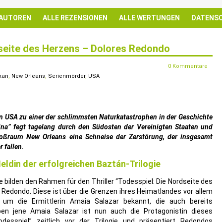
 AUTOREN
ALLE REZENSIONEN
ALLE WERTUNGEN
DATENS
seite des Herzens – Dolores Redondo
0 Kommentare
kan
,
New Orleans
,
Serienmörder
,
USA
 USA zu einer der schlimmsten Naturkatastrophen in der Geschichte
ina” fegt tagelang durch den Südosten der Vereinigten Staaten und
roßraum New Orleans eine Schneise der Zerstörung, der insgesamt
 fallen.
eldin der erfolgreichen Baztán-Trilogie
 bilden den Rahmen für den Thriller “Todesspiel: Die Nordseite des
 Redondo. Diese ist über die Grenzen ihres Heimatlandes vor allem
d um die Ermittlerin Amaia Salazar bekannt, die auch bereits
Eben jene Amaia Salazar ist nun auch die Protagonistin dieses
odesspiel” zeitlich vor der Trilogie und präsentiert Redondos