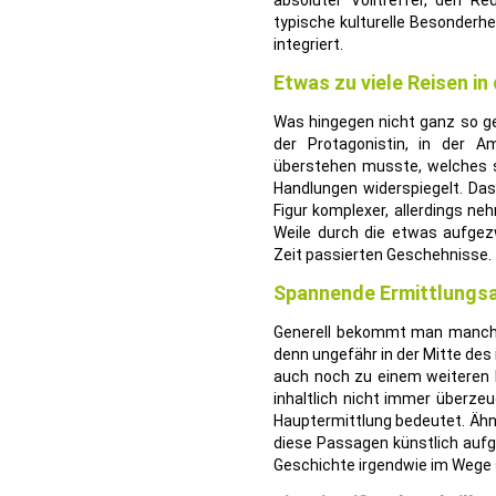
absoluter Volltreffer, den R
typische kulturelle Besonderhe
integriert.
Etwas zu viele Reisen in
Was hingegen nicht ganz so ge
der Protagonistin, in der A
überstehen musste, welches s
Handlungen widerspiegelt. Das
Figur komplexer, allerdings n
Weile durch die etwas aufgez
Zeit passierten Geschehnisse.
Spannende Ermittlungsa
Generell bekommt man manchmal
denn ungefähr in der Mitte des
auch noch zu einem weiteren Fa
inhaltlich nicht immer überze
Hauptermittlung bedeutet. Ähn
diese Passagen künstlich aufg
Geschichte irgendwie im Wege 