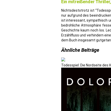
Ein mitreißender Thrille
Nichtsdestotrotz ist “Todesspi
nur aufgrund des beeindruckend
ist interessant, sympathisch un
bedrohliche Atmosphäre fesse
Geschichte kaum noch los. Led
Erzählfluss und verhindern ei
dem Buch insgesamt gutgetan
Ähnliche Beiträge
Todesspiel: Die Nordseite des