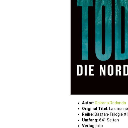
Autor:
Dolores Redondo
Original Titel:
La cara no
Reihe:
Baztán-Trilogie #
Umfang:
641 Seiten
Verlag:
btb