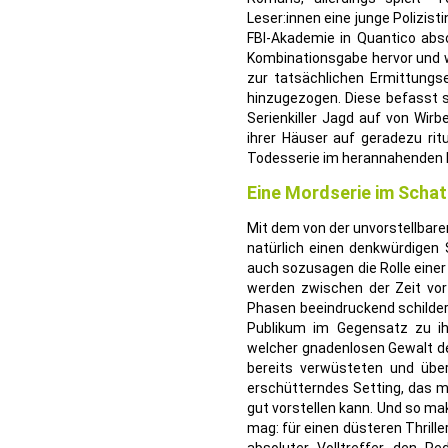
Leser:innen eine junge Polizist
FBI-Akademie in Quantico abso
Kombinationsgabe hervor und w
zur tatsächlichen Ermittungse
hinzugezogen. Diese befasst si
Serienkiller Jagd auf von Wir
ihrer Häuser auf geradezu rit
Todesserie im herannahenden H
Eine Mordserie im Schat
Mit dem von der unvorstellbar
natürlich einen denkwürdigen 
auch sozusagen die Rolle eine
werden zwischen der Zeit vor 
Phasen beeindruckend schilder
Publikum im Gegensatz zu ihr
welcher gnadenlosen Gewalt de
bereits verwüsteten und üb
erschütterndes Setting, das m
gut vorstellen kann. Und so m
mag: für einen düsteren Thrille