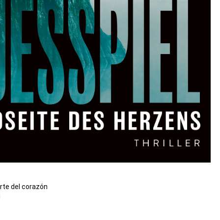
rte del corazón
1