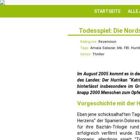
STARTSEITE
ALLE
Todesspiel: Die Nord
14
MÄRZ
Kategorie:
Rezension
Tags:
Amaia Salazar
,
btb
,
FBI
,
Hurri
Genre:
Thriller
Im August 2005 kommt es in den
des Landes: Der Hurrikan “Katr
hinterlässt insbesondere im G
knapp 2000 Menschen zum Opfer
Vorgeschichte mit der H
Eben jene schicksalhaften Tage
Herzens” der Spanierin Dolores
für ihre Baztán-Trilogie run
erfolgreich verfilmt wurde. 
Romans, allerdings spielt “T