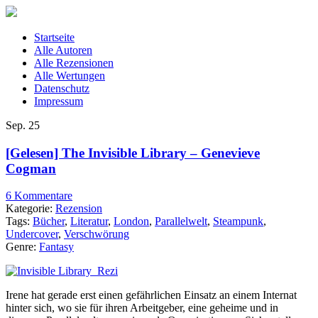
Startseite
Alle Autoren
Alle Rezensionen
Alle Wertungen
Datenschutz
Impressum
Sep.
25
[Gelesen] The Invisible Library – Genevieve
Cogman
6 Kommentare
Kategorie:
Rezension
Tags:
Bücher
,
Literatur
,
London
,
Parallelwelt
,
Steampunk
,
Undercover
,
Verschwörung
Genre:
Fantasy
Irene hat gerade erst einen gefährlichen Einsatz an einem Internat
hinter sich, wo sie für ihren Arbeitgeber, eine geheime und in