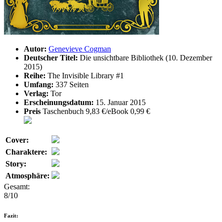
Autor:
Genevieve Cogman
Deutscher Titel:
Die unsichtbare Bibliothek (10. Dezember
2015)
Reihe:
The Invisible Library #1
Umfang:
337 Seiten
Verlag:
Tor
Erscheinungsdatum:
15. Januar 2015
Preis
Taschenbuch 9,83 €/eBook 0,99 €
Cover:
Charaktere:
Story:
Atmosphäre:
Gesamt:
8/10
Fazit: