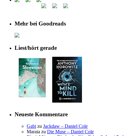
Mehr bei Goodreads
Liest/hört gerade
Neueste Kommentare
Gabi
zu
Jackdaw – Daniel Cole
Maraia
zu
Die Muse – Daniel Cole