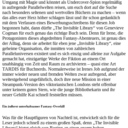
Umgang mit Magie und könntet als Undercover-Spion regelmäßig
in aufregende Parallelwelten reisen, um euch dort auf die Suche
nach besonders seltenen und wertvollen Büchern zu machen – wenn
das alles euer Herz höher schlagen lässt und ihr schon gedanklich
mit dem Verfassen eines Bewerbungsschreibens für diesen Job
begonnen habt, dann dürfte „The Invisible Library“ von Genevieve
Cogman für euch genau das richtige Buch sein. Denn für Irene, die
Protagonisten dieses abgedrehten Fantasy-Abenteuers, ist genau dies
der Alltag, denn sie arbeitet für eben jene „Invisible Library“, eine
geheime Organisation, die inmitten von zahlreichen
Paralleluniversen existiert und es sich einzig und alleine zur Aufgabe
gemacht hat, einzigartige Werke der Fiktion an einem Ort
unabhängig von Zeit und Raum zu archivieren – quasi eine Art
TARDIS für Buchnerds. Normalerweise ist Irenes Job aufgrund der
immer wieder neuen und fremden Welten zwar aufregend, aber
weitestgehend ungefährlich, doch ihre neue Mission in einer
Steampunk-Version des viktorianischen Londons steht offenbar
unter keinem guten Stern, wie die junge Bibliothekarin und ihr
neuer Gehilfe Kai schnell feststellen müssen.
Ein äußerst unterhaltsamer Fantasy-Overkill
Was für die Hauptfiguren von Nachteil ist, entwickelt sich für die
Leser jedoch schnell zu einem großen Spaß, denn „The Invisible
Library“ bietet gleich von Beginn an einen enorm hohen