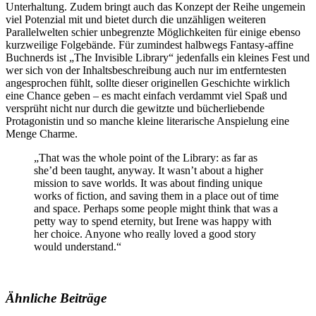
Unterhaltung. Zudem bringt auch das Konzept der Reihe ungemein
viel Potenzial mit und bietet durch die unzähligen weiteren
Parallelwelten schier unbegrenzte Möglichkeiten für einige ebenso
kurzweilige Folgebände. Für zumindest halbwegs Fantasy-affine
Buchnerds ist „The Invisible Library“ jedenfalls ein kleines Fest und
wer sich von der Inhaltsbeschreibung auch nur im entferntesten
angesprochen fühlt, sollte dieser originellen Geschichte wirklich
eine Chance geben – es macht einfach verdammt viel Spaß und
versprüht nicht nur durch die gewitzte und bücherliebende
Protagonistin und so manche kleine literarische Anspielung eine
Menge Charme.
„That was the whole point of the Library: as far as
she’d been taught, anyway. It wasn’t about a higher
mission to save worlds. It was about finding unique
works of fiction, and saving them in a place out of time
and space. Perhaps some people might think that was a
petty way to spend eternity, but Irene was happy with
her choice. Anyone who really loved a good story
would understand.“
Ähnliche Beiträge