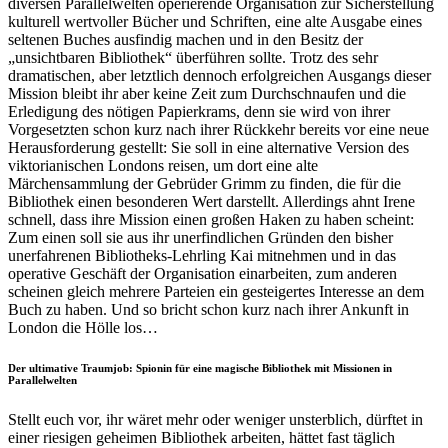
diversen Parallelwelten operierende Organisation zur Sicherstellung
kulturell wertvoller Bücher und Schriften, eine alte Ausgabe eines
seltenen Buches ausfindig machen und in den Besitz der
„unsichtbaren Bibliothek“ überführen sollte. Trotz des sehr
dramatischen, aber letztlich dennoch erfolgreichen Ausgangs dieser
Mission bleibt ihr aber keine Zeit zum Durchschnaufen und die
Erledigung des nötigen Papierkrams, denn sie wird von ihrer
Vorgesetzten schon kurz nach ihrer Rückkehr bereits vor eine neue
Herausforderung gestellt: Sie soll in eine alternative Version des
viktorianischen Londons reisen, um dort eine alte
Märchensammlung der Gebrüder Grimm zu finden, die für die
Bibliothek einen besonderen Wert darstellt. Allerdings ahnt Irene
schnell, dass ihre Mission einen großen Haken zu haben scheint:
Zum einen soll sie aus ihr unerfindlichen Gründen den bisher
unerfahrenen Bibliotheks-Lehrling Kai mitnehmen und in das
operative Geschäft der Organisation einarbeiten, zum anderen
scheinen gleich mehrere Parteien ein gesteigertes Interesse an dem
Buch zu haben. Und so bricht schon kurz nach ihrer Ankunft in
London die Hölle los…
Der ultimative Traumjob: Spionin für eine magische Bibliothek mit Missionen in
Parallelwelten
Stellt euch vor, ihr wäret mehr oder weniger unsterblich, dürftet in
einer riesigen geheimen Bibliothek arbeiten, hättet fast täglich