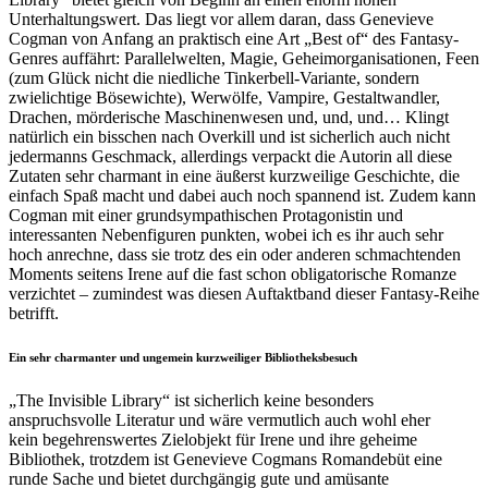
Unterhaltungswert. Das liegt vor allem daran, dass Genevieve
Cogman von Anfang an praktisch eine Art „Best of“ des Fantasy-
Genres auffährt: Parallelwelten, Magie, Geheimorganisationen, Feen
(zum Glück nicht die niedliche Tinkerbell-Variante, sondern
zwielichtige Bösewichte), Werwölfe, Vampire, Gestaltwandler,
Drachen, mörderische Maschinenwesen und, und, und… Klingt
natürlich ein bisschen nach Overkill und ist sicherlich auch nicht
jedermanns Geschmack, allerdings verpackt die Autorin all diese
Zutaten sehr charmant in eine äußerst kurzweilige Geschichte, die
einfach Spaß macht und dabei auch noch spannend ist. Zudem kann
Cogman mit einer grundsympathischen Protagonistin und
interessanten Nebenfiguren punkten, wobei ich es ihr auch sehr
hoch anrechne, dass sie trotz des ein oder anderen schmachtenden
Moments seitens Irene auf die fast schon obligatorische Romanze
verzichtet – zumindest was diesen Auftaktband dieser Fantasy-Reihe
betrifft.
Ein sehr charmanter und ungemein kurzweiliger Bibliotheksbesuch
„The Invisible Library“ ist sicherlich keine besonders
anspruchsvolle Literatur und wäre vermutlich auch wohl eher
kein begehrenswertes Zielobjekt für Irene und ihre geheime
Bibliothek, trotzdem ist Genevieve Cogmans Romandebüt eine
runde Sache und bietet durchgängig gute und amüsante