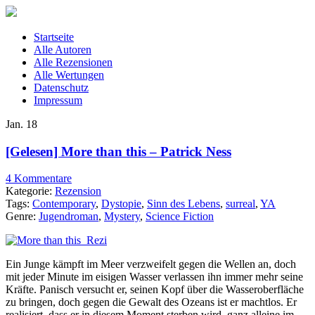
Startseite
Alle Autoren
Alle Rezensionen
Alle Wertungen
Datenschutz
Impressum
Jan.
18
[Gelesen] More than this – Patrick Ness
4 Kommentare
Kategorie:
Rezension
Tags:
Contemporary
,
Dystopie
,
Sinn des Lebens
,
surreal
,
YA
Genre:
Jugendroman
,
Mystery
,
Science Fiction
Ein Junge kämpft im Meer verzweifelt gegen die Wellen an, doch
mit jeder Minute im eisigen Wasser verlassen ihn immer mehr seine
Kräfte. Panisch versucht er, seinen Kopf über die Wasseroberfläche
zu bringen, doch gegen die Gewalt des Ozeans ist er machtlos. Er
realisiert, dass er in diesem Moment sterben wird, ganz alleine im