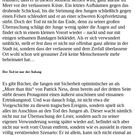
Meer vor der verlassenen Küste. Ein letztes Aufbäumen gegen das
drohende Schicksal, bis die Strömung den Jungen schließlich gegen
einen Felsen schleudert und er an einer schweren Kopfverletzung
stirbt. Doch der Tod ist nicht das Ende, denn zu seiner großen
Überraschung schlägt der Junge wenig später die Augen auf und
findet sich in einem kleinen Vorort wieder – nackt und nur mit
einigen seltsamen Bandagen bekleidet. Als er sich verwundert
umblickt, stellt er fest dass er nicht nur offenbar ganz alleine in der
Stadt ist, sondern dass der verlassene und dem Zerfall überlassene
Ort wohl schon seit geraumer Zeit keine Menschenseele mehr
beheimatet hat…
Der Tod ist nur der Anfang
Es gibt Bücher, die fangen mit Sicherheit optimistischer an als
„More than this“ von Patrick Ness, denn bereits auf der dritten Seite
stirbt dessen Protagonist einen äußerst unschönen und einsamen
Ertrinkungstod. Und was danach folgt, ist nicht etwa die
Vorgeschichte zu diesem tragischen Ereignis, sondern spielt sich
alles im Anschluss an den Tod des Jungen ab. Dieser wacht nämlich
nicht nur zur Überraschung der Leser, sondern auch zu seiner
eigenen Verwunderung wenig später wieder auf, befindet sich aber
nicht nur weit vom Ozean entfernt, sondern wie es aussieht in einem
völlig verstörenden Szenario: Er ist allein, kann sich nicht einmal an