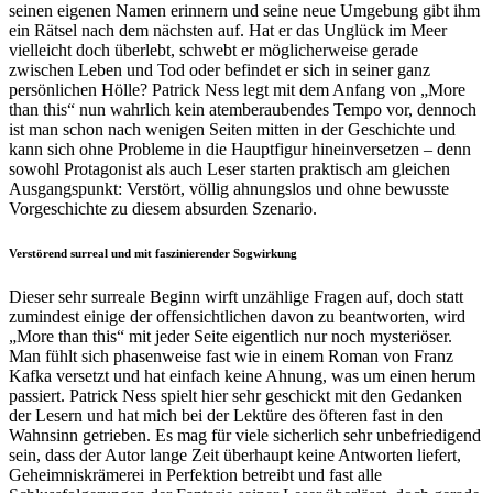
seinen eigenen Namen erinnern und seine neue Umgebung gibt ihm
ein Rätsel nach dem nächsten auf. Hat er das Unglück im Meer
vielleicht doch überlebt, schwebt er möglicherweise gerade
zwischen Leben und Tod oder befindet er sich in seiner ganz
persönlichen Hölle? Patrick Ness legt mit dem Anfang von „More
than this“ nun wahrlich kein atemberaubendes Tempo vor, dennoch
ist man schon nach wenigen Seiten mitten in der Geschichte und
kann sich ohne Probleme in die Hauptfigur hineinversetzen – denn
sowohl Protagonist als auch Leser starten praktisch am gleichen
Ausgangspunkt: Verstört, völlig ahnungslos und ohne bewusste
Vorgeschichte zu diesem absurden Szenario.
Verstörend surreal und mit faszinierender Sogwirkung
Dieser sehr surreale Beginn wirft unzählige Fragen auf, doch statt
zumindest einige der offensichtlichen davon zu beantworten, wird
„More than this“ mit jeder Seite eigentlich nur noch mysteriöser.
Man fühlt sich phasenweise fast wie in einem Roman von Franz
Kafka versetzt und hat einfach keine Ahnung, was um einen herum
passiert. Patrick Ness spielt hier sehr geschickt mit den Gedanken
der Lesern und hat mich bei der Lektüre des öfteren fast in den
Wahnsinn getrieben. Es mag für viele sicherlich sehr unbefriedigend
sein, dass der Autor lange Zeit überhaupt keine Antworten liefert,
Geheimniskrämerei in Perfektion betreibt und fast alle