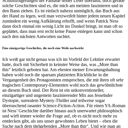
Schlussfolgerungen der Fantasie seiner Leser überlässt, doch gerade
solche Geschichten sind es, die mich am meisten faszinieren und in
den Bann ziehen. Es ist einfach nahezu unmöglich, das Buch aus
der Hand zu legen, weil man verzweifelt hinter jedem neuen Kapitel
zumindest ein wenig Aufklärung erhofft, und wenn Patrick Ness
dann doch einmal ein wenig Licht ins Dunkel bringt, ist man oft so
geplättet, dass man erst recht keine Pause einlegen kann und schon
nach den nächsten Antworten suchtet.
Eine einzigartige Geschichte, die noch eine Weile nachwirkt
Ich weiß gar nicht genau was ich im Vorfeld der Lektüre erwartet
hatte, doch mit Sicherheit in keinster Weise das, was „More than
this“ letztlich geboten hat. Am ehesten meiner Erwartungshaltung
haben wohl noch die sparsam platzierten Rückblicke in die
Vergangenheit des Protagonisten entsprochen, die mit ihren oft sehr
tragischen Contemporary-Elementen wohl noch das gewöhnlichste
an diesem Buch sind. Der Rest ist ein unkonventioneller,
einzigartiger und ungemein faszinierender Mix aus fesselnder
Dystopie, surrealem Mystery-Thriller und teilweise sogar
überraschend rasanter Science-Fiction-Action. Für einen YA-Roman
ist Ness’ Geschichte darüber hinaus auch unerwartet philosophisch
und wirft immer wieder die Frage auf, ob es nicht noch mehr zu
entdecken gibt, als uns unser gewohntes Leben bietet – eben die
Suche nach dem titelgebenden „More than this“. Und wie man an