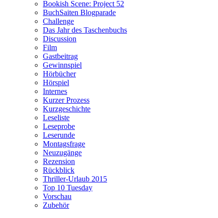
Bookish Scene: Project 52
BuchSaiten Blogparade
Challenge
Das Jahr des Taschenbuchs
Discussion
Film
Gastbeitrag
Gewinnspiel
Hörbücher
Hörspiel
Internes
Kurzer Prozess
Kurzgeschichte
Leseliste
Leseprobe
Leserunde
Montagsfrage
Neuzugänge
Rezension
Rückblick
Thriller-Urlaub 2015
Top 10 Tuesday
Vorschau
Zubehör