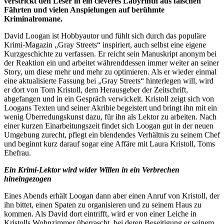
verstrickt den Leser in ein cleveres Labyrinth aus falschen
Fährten und vielen Anspielungen auf berühmte
Kriminalromane.
David Loogan ist Hobbyautor und fühlt sich durch das populäre
Krimi-Magazin „Gray Streets“ inspiriert, auch selbst eine eigene
Kurzgeschichte zu verfassen. Er reicht sein Manuskript anonym bei
der Reaktion ein und arbeitet währenddessen immer weiter an seiner
Story, um diese mehr und mehr zu optimieren. Als er wieder einmal
eine aktualisierte Fassung bei „Gray Streets“ hinterlegen will, wird
er dort von Tom Kristoll, dem Herausgeber der Zeitschrift,
abgefangen und in ein Gespräch verwickelt. Kristoll zeigt sich von
Loogans Texten und seiner Akribie begeistert und bringt ihn mit ein
wenig Überredungskunst dazu, für ihn als Lektor zu arbeiten. Nach
einer kurzen Einarbeitungszeit findet sich Loogan gut in der neuen
Umgebung zurecht, pflegt ein blendendes Verhältnis zu seinem Chef
und beginnt kurz darauf sogar eine Affäre mit Laura Kristoll, Toms
Ehefrau.
Ein Krimi-Lektor wird wider Willen in ein Verbrechen
hineingezogen
Eines Abends erhält Loogan dann aber einen Anruf von Kristoll, der
ihn bittet, einen Spaten zu organisieren und zu seinem Haus zu
kommen. Als David dort eintrifft, wird er von einer Leiche in
Kristolls Wohnzimmer überrascht, bei deren Beseitigung er seinem