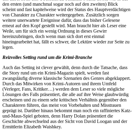
den ersten (und manchmal sogar noch auf den zweiten) Blick
scheint und fast kapitelweise wird der Status des Hauptverdächtigen
von Charakter zu Charakter weitergegeben. Zusätzlich sorgen
weitere unerwartete Ereignisse dafür, dass das bisher Gelesene
erneut auf den Kopf gestellt wird. Man braucht hier als Leser eine
Weile, um für sich ein wenig Ordnung in dieses Gewirr
hereinzubringen, doch wenn man sich dort erst einmal
hineingearbeitet hat, fällt es schwer, die Lektüre wieder zur Seite zu
legen.
Reizvolles Setting rund um die Krimi-Branche
Auch das Setting ist clever gewählt, denn durch die Tatsache, dass
die Story rund um ein Krimi-Magazin spielt, werden fast
zwangsläufig diverse klassische Szenarien des Genres abgeklappert.
Durch das Mitwirken von Krimi-Autoren und ihrem Umfeld
(Verleger, Fans, Kritiker…) werden dem Leser so viele mögliche
Lösungen des Falls präsentiert, die alle auf ihre Weise glaubwürdig
erscheinen und zu einem sehr kritischen Verhältnis gegenüber den
Charakteren führen, das meist von Vorbehalten und Misstrauen
geprägt ist. Darüber hinaus bekommt man noch ein raffiniertes Katz-
und-Maus-Spiel geboten, denn Harry Dolan präsentiert die
Geschichte abwechselnd aus der Sicht von David Loogan und der
Ermittlerin Elizabeth Waishkey.