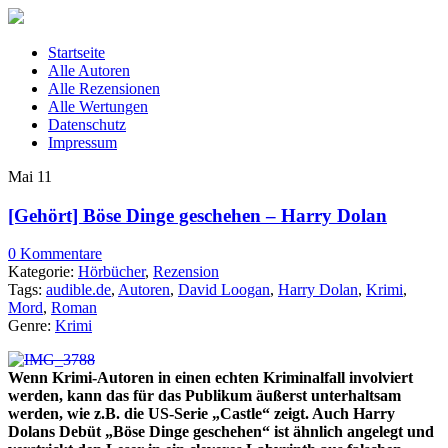
Startseite
Alle Autoren
Alle Rezensionen
Alle Wertungen
Datenschutz
Impressum
Mai
11
[Gehört] Böse Dinge geschehen – Harry Dolan
0 Kommentare
Kategorie:
Hörbücher
,
Rezension
Tags:
audible.de
,
Autoren
,
David Loogan
,
Harry Dolan
,
Krimi
,
Mord
,
Roman
Genre:
Krimi
Wenn Krimi-Autoren in einen echten Kriminalfall involviert
werden, kann das für das Publikum äußerst unterhaltsam
werden, wie z.B. die US-Serie „Castle“ zeigt. Auch Harry
Dolans Debüt „Böse Dinge geschehen“ ist ähnlich angelegt und