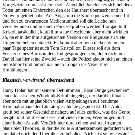
Vorgesetzten nun assistieren soll. Angeblich handele es sich bei dem
Toten um einen Einbrecher, den der Hausherr überrascht und in
Notwehr getötet habe. Aus Angst um die Konsequenzen seiner Tat
und den zu erwartenden Medienrummel soll die Leiche nun
verschwinden und in einem Park vergraben werden. Loogan hilft
Kristoll tatsächlich, kauft ihm seine Geschichte aber nicht wirklich
ab, da er in der ihm aufgetischten Version der Ereignisse zu viele
Ungereimtheiten entdeckt. Es kommt aber noch dicker, denn ein
paar Tage später ist auch Tom Kristoll tot: Dieser soll aus dem
Fenster seines Büros in den Tod gesprungen sein, doch nicht nur
David hat hier seine Zweifel – auch die Polizei glaubt nicht an einen
Selbstmord und nimmt u.a. auch Loogan ins Visier ihrer
Ermittlungen…
Klassisch, verwirrend, überraschend
Harry Dolan hat mit seinem Debütroman „Böse Dinge geschehen“
einen klassischen Whodunit-Krimi hingelegt, der darüber hinaus
aber noch mit unglaublich vielen Anspielungen auf berühmte
Kriminalromane der Literaturgeschichte gespickt ist. Der Autor
greift bei seiner Geschichte nahezu auf alles zurück, was das Genre
hergibt und führt seine Leser mit vielen Finten, Wendungen und
einer hohen Anzahl Verdächtiger durch einen wahren Irrgarten
plausibler Theorien, in der die volle Aufmerksamkeit gefordert wird,
um dabei noch den Überblick zu behalten. Nichts ist so, wie es auf