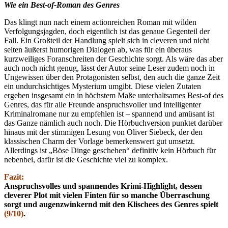
Wie ein Best-of-Roman des Genres
Das klingt nun nach einem actionreichen Roman mit wilden
Verfolgungsjagden, doch eigentlich ist das genaue Gegenteil der
Fall. Ein Großteil der Handlung spielt sich in cleveren und nicht
selten äußerst humorigen Dialogen ab, was für ein überaus
kurzweiliges Foranschreiten der Geschichte sorgt. Als wäre das aber
auch noch nicht genug, lässt der Autor seine Leser zudem noch in
Ungewissen über den Protagonisten selbst, den auch die ganze Zeit
ein undurchsichtiges Mysterium umgibt. Diese vielen Zutaten
ergeben insgesamt ein in höchstem Maße unterhaltsames Best-of des
Genres, das für alle Freunde anspruchsvoller und intelligenter
Kriminalromane nur zu empfehlen ist – spannend und amüsant ist
das Ganze nämlich auch noch. Die Hörbuchversion punktet darüber
hinaus mit der stimmigen Lesung von Oliver Siebeck, der den
klassischen Charm der Vorlage bemerkenswert gut umsetzt.
Allerdings ist „Böse Dinge geschehen“ definitiv kein Hörbuch für
nebenbei, dafür ist die Geschichte viel zu komplex.
Fazit:
Anspruchsvolles und spannendes Krimi-Highlight, dessen
cleverer Plot mit vielen Finten für so manche Überraschung
sorgt und augenzwinkernd mit den Klischees des Genres spielt
(9/10)
.