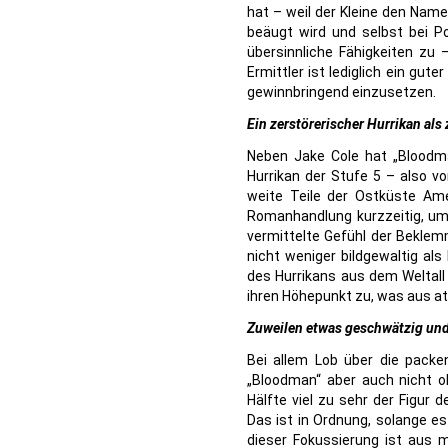
hat – weil der Kleine den Nam
beäugt wird und selbst bei Po
übersinnliche Fähigkeiten zu
Ermittler ist lediglich ein gu
gewinnbringend einzusetzen.
Ein zerstörerischer Hurrikan als
Neben Jake Cole hat „Bloodma
Hurrikan der Stufe 5 – also v
weite Teile der Ostküste Ame
Romanhandlung kurzzeitig, um
vermittelte Gefühl der Beklem
nicht weniger bildgewaltig als
des Hurrikans aus dem Weltall
ihren Höhepunkt zu, was aus at
Zuweilen etwas geschwätzig und 
Bei allem Lob über die packe
„Bloodman“ aber auch nicht o
Hälfte viel zu sehr der Figur
Das ist in Ordnung, solange e
dieser Fokussierung ist aus 