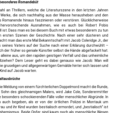
, besonderes Romandebüt
ahl an Thrillern, welche die Literaturszene in den letzten Jahren
h Werke, die sich nachhaltig aus der Masse herausheben und den
 Romanende hinaus faszinieren oder verstören. Glücklicherweise
 hervorstechende Ausnahmen, wie es auch bei Robert Pobis
l ist. Dass man es bei diesem Buch mit etwas besonderem zu tun
n ersten Szenen der Geschichte. Nach einer sehr düsteren und
acht man das erste Mal Bekanntschaft mit Jacob Coleridge Jr., der
eines Vaters auf der Suche nach einer Erklärung durchwühlt –
ch der früher so geniale Künstler selbst die Hände abgefackelt hat.
alleine aus, um den rapiden geistigen Verfall und das unheimliche
lziehen? Dem Leser geht es dabei genauso wie Jacob: Man will
die gruseligen und allgegenwärtigen Gemälde hinter sich lassen und
 Kind auf Jacob warten.
altausbrüche
 die Meldung von einem fürchterlichen Doppelmord macht die Runde,
Sohn des gleichnamigen Malers, wird Jake Cole, Sonderermittler
die besonders schockierenden Fälle voller menschlicher Abgründe. In
 auch begeben, als er von der örtlichen Polizei in Montauk um
rau und ihr Kind wurden bestialisch ermordet, und „bestialisch“ ist
uphemismus. Beide Opfer sind kaum noch als menschliche Wesen