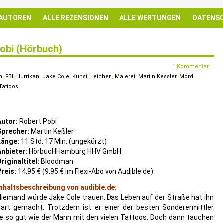
 AUTOREN
ALLE REZENSIONEN
ALLE WERTUNGEN
DATENS
obi (Hörbuch)
1 Kommentar
n
,
FBI
,
Hurrikan
,
Jake Cole
,
Kunst
,
Leichen
,
Malerei
,
Martin Kessler
,
Mord
,
Tattoos
Autor:
Robert Pobi
Sprecher:
Martin Keßler
Länge:
11 Std. 17 Min. (ungekürzt)
Anbieter:
HörbucHHamburg HHV GmbH
Originaltitel:
Bloodman
Preis:
14,95 € (9,95 € im Flexi-Abo von Audible.de)
Inhaltsbeschreibung von audible.de:
Niemand würde Jake Cole trauen. Das Leben auf der Straße hat ihn
hart gemacht. Trotzdem ist er einer der besten Sonderermittler
rte so gut wie der Mann mit den vielen Tattoos. Doch dann tauchen