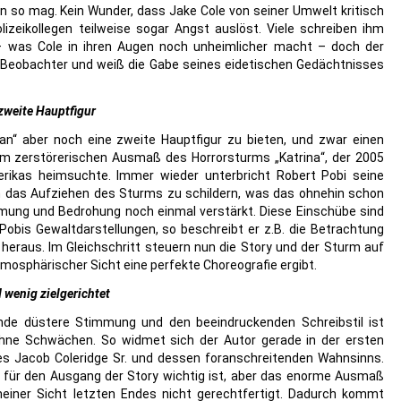
en so mag. Kein Wunder, dass Jake Cole von seiner Umwelt kritisch
lizeikollegen teilweise sogar Angst auslöst. Viele schreiben ihm
 – was Cole in ihren Augen noch unheimlicher macht – doch der
ter Beobachter und weiß die Gabe seines eidetischen Gedächtnisses
 zweite Hauptfigur
n“ aber noch eine zweite Hauptfigur zu bieten, und zwar einen
om zerstörerischen Ausmaß des Horrorsturms „Katrina“, der 2005
rikas heimsuchte. Immer wieder unterbricht Robert Pobi seine
 das Aufziehen des Sturms zu schildern, was das ohnehin schon
mung und Bedrohung noch einmal verstärkt. Diese Einschübe sind
 Pobis Gewaltdarstellungen, so beschreibt er z.B. die Betrachtung
 heraus. Im Gleichschritt steuern nun die Story und der Sturm auf
mosphärischer Sicht eine perfekte Choreografie ergibt.
wenig zielgerichtet
nde düstere Stimmung und den beeindruckenden Schreibstil ist
hne Schwächen. So widmet sich der Autor gerade in der ersten
 des Jacob Coleridge Sr. und dessen foranschreitenden Wahnsinns.
s für den Ausgang der Story wichtig ist, aber das enorme Ausmaß
meiner Sicht letzten Endes nicht gerechtfertigt. Dadurch kommt