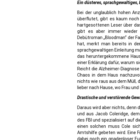
Ein düsteres, sprachgewaltiges
Bei der unglaublich hohen Anz
überflutet, gibt es kaum noc
hartgesottenen Leser über das
gibt es aber immer wieder
Debütroman „Bloodman“ der Fal
hat, merkt man bereits in de
sprachgewaltigen Einleitung m
das heruntergekommene Haus s
einer Erklärung dafür, warum si
Reicht die Alzheimer-Diagnose 
Chaos in dem Haus nachzuvol
nichts wie raus aus dem Müll, 
lieber nach Hause, wo Frau und
Drastische und verstörende Gew
Daraus wird aber nichts, denn
und aus Jacob Coleridge, dem 
des FBI und spezialisiert auf 
einen solchen muss Cole sich
Amtshilfe gebeten wird. Eine F
dabei noch ein gnadenloser E