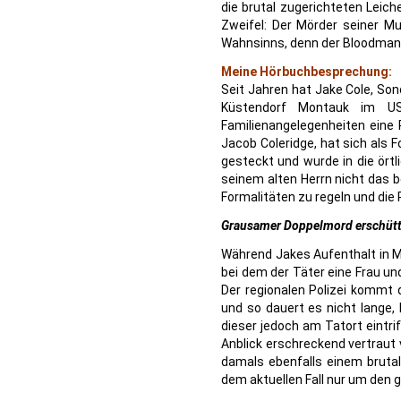
die brutal zugerichteten Leich
Zweifel: Der Mörder seiner Mu
Wahnsinns, denn der Bloodman k
Meine Hörbuchbesprechung:
Seit Jahren hat Jake Cole, Son
Küstendorf Montauk im US
Familienangelegenheiten eine
Jacob Coleridge, hat sich als 
gesteckt und wurde in die örtl
seinem alten Herrn nicht das 
Formalitäten zu regeln und die 
Grausamer Doppelmord erschütte
Während Jakes Aufenthalt in M
bei dem der Täter eine Frau und
Der regionalen Polizei kommt 
und so dauert es nicht lange,
dieser jedoch am Tatort eintr
Anblick erschreckend vertraut
damals ebenfalls einem brutale
dem aktuellen Fall nur um den 