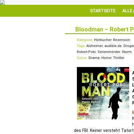
STARTSEITE
ALLE
Bloodman – Robert P
28
DEZ.
Kategorie:
Hörbücher
,
Rezension
Tags:
Alzheimer
,
audible.de
,
Droge
Robert Pobi
,
Serienmörder
,
Sturm
,
Genre:
Drama
,
Horror
,
Thriller
des FBI. Keiner versteht Tato