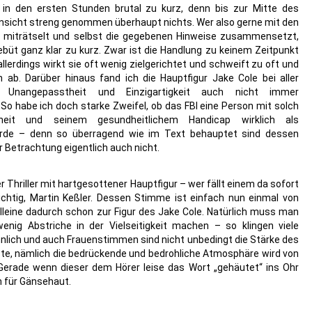
t in den ersten Stunden brutal zu kurz, denn bis zur Mitte des
Hinsicht streng genommen überhaupt nichts. Wer also gerne mit den
s miträtselt und selbst die gegebenen Hinweise zusammensetzt,
büt ganz klar zu kurz. Zwar ist die Handlung zu keinem Zeitpunkt
llerdings wirkt sie oft wenig zielgerichtet und schweift zu oft und
 ab. Darüber hinaus fand ich die Hauptfigur Jake Cole bei aller
 Unangepasstheit und Einzigartigkeit auch nicht immer
So habe ich doch starke Zweifel, ob das FBI eine Person mit solch
heit und seinem gesundheitlichem Handicap wirklich als
ürde – denn so überragend wie im Text behauptet sind dessen
r Betrachtung eigentlich auch nicht.
 Thriller mit hartgesottener Hauptfigur – wer fällt einem da sofort
ichtig, Martin Keßler. Dessen Stimme ist einfach nun einmal von
lleine dadurch schon zur Figur des Jake Cole. Natürlich muss man
enig Abstriche in der Vielseitigkeit machen – so klingen viele
nlich und auch Frauenstimmen sind nicht unbedingt die Stärke des
te, nämlich die bedrückende und bedrohliche Atmosphäre wird von
Gerade wenn dieser dem Hörer leise das Wort „gehäutet“ ins Ohr
on für Gänsehaut.