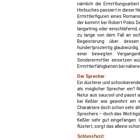
nämlich die Ermittlungsarbei
Hörbuches passiert in dieser 
Ermittlerfiguren eines Roman
der kommt bei Robert Pobis De
langatmig oder einschläfernd, a
zu lange von dem Fall an sich
Begeisterung über dessen
hundertprozentig glaubwürdig. 
einer bewegten Vergangen
Sonderermittler einsetzen w
Ermittlerfähigkeiten bei nähere
Der Sprecher:
Ein düsterer und schockierender
als möglicher Sprecher ein? R
Natur aus saucool und passt a
bei Keßler wie gewohnt ein w
Charaktere doch schon sehr äh
Sprechers – doch das Wichtigs
Keßler sehr gut eingefangen. 
flüstert, sorgt das alleine sch
Schlussfazit: