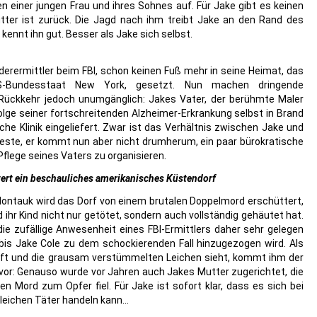
en einer jungen Frau und ihres Sohnes auf. Für Jake gibt es keinen
tter ist zurück. Die Jagd nach ihm treibt Jake an den Rand des
ennt ihn gut. Besser als Jake sich selbst.
derermittler beim FBI, schon keinen Fuß mehr in seine Heimat, das
-Bundesstaat New York, gesetzt. Nun machen dringende
 Rückkehr jedoch unumgänglich: Jakes Vater, der berühmte Maler
Folge seiner fortschreitenden Alzheimer-Erkrankung selbst in Brand
iche Klinik eingeliefert. Zwar ist das Verhältnis zwischen Jake und
beste, er kommt nun aber nicht drumherum, ein paar bürokratische
Pflege seines Vaters zu organisieren.
rt ein beschauliches amerikanisches Küstendorf
ontauk wird das Dorf von einem brutalen Doppelmord erschüttert,
 ihr Kind nicht nur getötet, sondern auch vollständig gehäutet hat.
die zufällige Anwesenheit eines FBI-Ermittlers daher sehr gelegen
 bis Jake Cole zu dem schockierenden Fall hinzugezogen wird. Als
ifft und die grausam verstümmelten Leichen sieht, kommt ihm der
 vor: Genauso wurde vor Jahren auch Jakes Mutter zugerichtet, die
n Mord zum Opfer fiel. Für Jake ist sofort klar, dass es sich bei
gleichen Täter handeln kann…