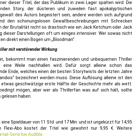
ner dieser Titel, der das Publikum in zwei Lager spalten wird. Die
nden Story, der düsteren und zuweilen fast apokalyptischen
ewalt des Autors begeistert sein, andere werden sich aufgrund
und den schonungslosen Gewaltbeschreibungen mit Schrecken
 der Brutalität nicht so drastisch wie ein Jack Ketchum oder Jack
ung dieser Darstellungen oft um einiges intensiver. Wer sowas nicht
en direkt einen Bogen um „Bloodman“.
iller mit verstörender Wirkung
in, bekommt man einen faszinierenden und unbequemen Thriller
h eine Weile nachhallen wird. Dafür sorgt alleine schon das
de Ende, welches einen der besten Storytwists der letzten Jahre
randios“ bezeichnet werden muss. Diese Auflösung alleine ist den
 etwas geschwätzige erste Hälfte der Geschichte mehr als wett.
ingt mögen, aber wer als Thrillerfan was auf sich hält, sollte
 gelesen haben.
eine Spieldauer von 11 Std. und 17 Min. und ist ungekürzt für 14,95
 Im Flexi-Abo kostet der Titel wie gewohnt nur 9,95 €. Weitere
etail-Seite bei Audible
.