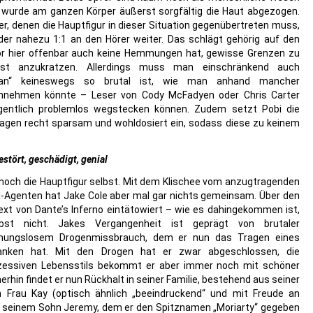
 wurde am ganzen Körper äußerst sorgfältig die Haut abgezogen.
r, denen die Hauptfigur in dieser Situation gegenübertreten muss,
lder nahezu 1:1 an den Hörer weiter. Das schlägt gehörig auf den
tor hier offenbar auch keine Hemmungen hat, gewisse Grenzen zu
est anzukratzen. Allerdings muss man einschränkend auch
dman“ keineswegs so brutal ist, wie man anhand mancher
annehmen könnte – Leser von Cody McFadyen oder Chris Carter
igentlich problemlos wegstecken können. Zudem setzt Pobi die
agen recht sparsam und wohldosiert ein, sodass diese zu keinem
estört, geschädigt, genial
och die Hauptfigur selbst. Mit dem Klischee vom anzugtragenden
I-Agenten hat Jake Cole aber mal gar nichts gemeinsam. Über den
xt von Dante’s Inferno eintätowiert – wie es dahingekommen ist,
st nicht. Jakes Vergangenheit ist geprägt von brutaler
honungslosem Drogenmissbrauch, dem er nun das Tragen eines
anken hat. Mit den Drogen hat er zwar abgeschlossen, die
xzessiven Lebensstils bekommt er aber immer noch mit schöner
rhin findet er nun Rückhalt in seiner Familie, bestehend aus seiner
 Frau Kay (optisch ähnlich „beeindruckend“ und mit Freude an
d seinem Sohn Jeremy, dem er den Spitznamen „Moriarty“ gegeben