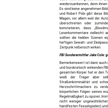
wiederzuerkennen, denn ihnen
Es sind keine angenehmen Bilde
und Robert Pobi gibt diese Bi
Magen, vor allem weil der Au
überschreiten oder zumind
konstatieren, dass „Bloo
Leserkommentare vielleicht 
sollten die heiklen Szenen e
heftigen Gewalt- und Ekelpass
Zeitpunk reißerisch wirken.
FBI Sonderermittler Jake Cole: g
Bemerkenswert ist dann auch n
und bürokratisch wirkenden FB
gesamten Körper hat er den Te
weiß der Träger aber selb
Straßenkriminalität und sc
Herzschrittmachers zu verd
körperlichen Folgen seines e
Regelmäßigkeit zu spüren. Imme
nicht weniger ungewöhnlichen
handfesten Fesselspielen) un