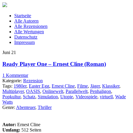
Startseite
Alle Autoren
Alle Rezensionen
Alle Wertungen
Datenschutz
Impressum
Juni
21
Ready Player One – Ernest Cline (Roman)
1 Kommentar
Kategorie:
Rezension
Tags:
1980er
,
Easter Egg
,
Ernest Cline
,
Filme
,
Jäger
,
Klassiker
,
Multiplayer
,
OASIS
,
Onlinewelt
,
Parallelwelt
,
Penhaligon
,
Popkultur
,
Schatz
,
Simulation
,
Utopie
,
Videospiele
,
virtuell
,
Wade
Watts
Genre:
Abenteuer
,
Thriller
Autor:
Ernest Cline
Umfang:
512 Seiten