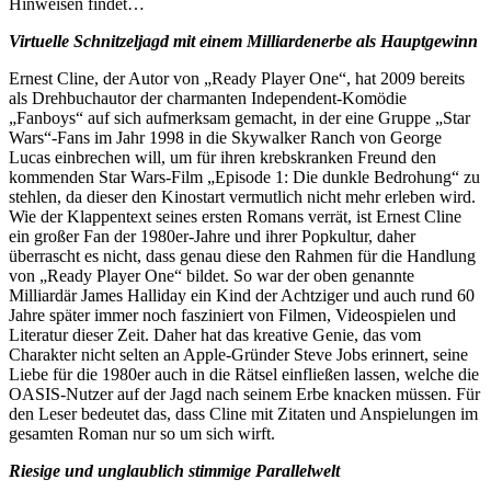
Hinweisen findet…
Virtuelle Schnitzeljagd mit einem Milliardenerbe als Hauptgewinn
Ernest Cline, der Autor von „Ready Player One“, hat 2009 bereits
als Drehbuchautor der charmanten Independent-Komödie
„Fanboys“ auf sich aufmerksam gemacht, in der eine Gruppe „Star
Wars“-Fans im Jahr 1998 in die Skywalker Ranch von George
Lucas einbrechen will, um für ihren krebskranken Freund den
kommenden Star Wars-Film „Episode 1: Die dunkle Bedrohung“ zu
stehlen, da dieser den Kinostart vermutlich nicht mehr erleben wird.
Wie der Klappentext seines ersten Romans verrät, ist Ernest Cline
ein großer Fan der 1980er-Jahre und ihrer Popkultur, daher
überrascht es nicht, dass genau diese den Rahmen für die Handlung
von „Ready Player One“ bildet. So war der oben genannte
Milliardär James Halliday ein Kind der Achtziger und auch rund 60
Jahre später immer noch fasziniert von Filmen, Videospielen und
Literatur dieser Zeit. Daher hat das kreative Genie, das vom
Charakter nicht selten an Apple-Gründer Steve Jobs erinnert, seine
Liebe für die 1980er auch in die Rätsel einfließen lassen, welche die
OASIS-Nutzer auf der Jagd nach seinem Erbe knacken müssen. Für
den Leser bedeutet das, dass Cline mit Zitaten und Anspielungen im
gesamten Roman nur so um sich wirft.
Riesige und unglaublich stimmige Parallelwelt