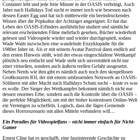
Container lebt und jede freie Minute in der OASIS verbringt. Auch
Jahre nach Hallidays Tod sucht er immer noch wie besessen nach
dessen Easter Egg und hat sich mittlerweile ein beeindruckendes
Wissen über die Popkultur der Achtziger angeeignet. Er hat das
Leben des OASIS-Erfinders ausführlichst studiert und sämtliche
relevant erscheinenden Filme mehrfach gesehen, Bücher wiederholt
gelesen und Videospiele wieder und wieder durchgespielt, sodass
Wade Watts inzwischen eine wandelnde Enzyklopädie für die
1980er Jahre ist. Als er mit seinem Avatar Parzival dann endlich auf
den ersten Hinweis stößt, wird der etwas eingeschlafene Wettkampf
plötzlich neu entfacht und Wade sieht sich unvermittelt nicht nur
einer virtuellen, sondern auch äußerst reellen Gefahr ausgesetzt.
Neben Nerds wie ihm gibt es nämlich auch noch den skrupellosen
Großkonzern IOI, der mit einem umfassenden Netzwerk an OASIS-
Söldnern mit aller Macht nach Hallidays Schatz sucht – koste es was
es wolle. Der Sieger des Wettkampfes bekommt nämlich nicht nur
dessen enormes Erbe, sondern auch die Kontrolle über die OASIS –
die perfekte Möglichkeit, um mit der bisher kostenlosen Online-Welt
ein Vermögen zu scheffeln. Logisch, dass die Jäger-Gemeinde
dieses Horrorszenario mit allen Mitteln verhindern will…
Ein Paradies für Videospielfans – nicht immer einfach für Nicht-
Gamer
Ernest Cline hat es geschafft, eine faszinierende Geschichte zu