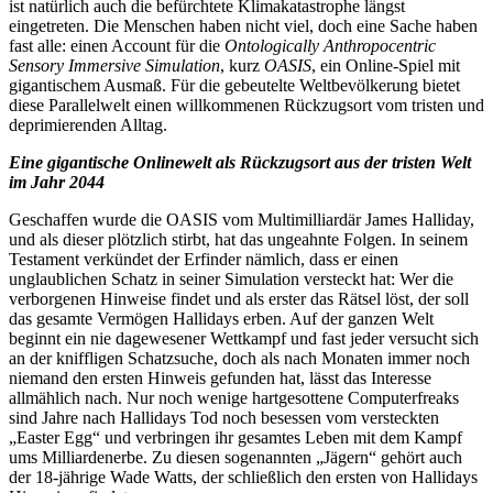
ist natürlich auch die befürchtete Klimakatastrophe längst
eingetreten. Die Menschen haben nicht viel, doch eine Sache haben
fast alle: einen Account für die
Ontologically Anthropocentric
Sensory Immersive Simulation
, kurz
OASIS
, ein Online-Spiel mit
gigantischem Ausmaß. Für die gebeutelte Weltbevölkerung bietet
diese Parallelwelt einen willkommenen Rückzugsort vom tristen und
deprimierenden Alltag.
Eine gigantische Onlinewelt als Rückzugsort aus der tristen Welt
im Jahr 2044
Geschaffen wurde die OASIS vom Multimilliardär James Halliday,
und als dieser plötzlich stirbt, hat das ungeahnte Folgen. In seinem
Testament verkündet der Erfinder nämlich, dass er einen
unglaublichen Schatz in seiner Simulation versteckt hat: Wer die
verborgenen Hinweise findet und als erster das Rätsel löst, der soll
das gesamte Vermögen Hallidays erben. Auf der ganzen Welt
beginnt ein nie dagewesener Wettkampf und fast jeder versucht sich
an der kniffligen Schatzsuche, doch als nach Monaten immer noch
niemand den ersten Hinweis gefunden hat, lässt das Interesse
allmählich nach. Nur noch wenige hartgesottene Computerfreaks
sind Jahre nach Hallidays Tod noch besessen vom versteckten
„Easter Egg“ und verbringen ihr gesamtes Leben mit dem Kampf
ums Milliardenerbe. Zu diesen sogenannten „Jägern“ gehört auch
der 18-jährige Wade Watts, der schließlich den ersten von Hallidays