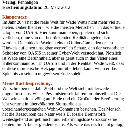
Verlag:
Penhaligon
Erscheinungsdatum:
26. März 2012
Klappentext:
Im Jahr 2044 hat die reale Welt für Wade Watts nicht mehr viel zu
bieten. Daher flieht er – wie die meisten Menschen – in das virtuelle
Utopia von OASIS. Hier kann man leben, spielen und sich
verlieben, ohne von der bedrückenden Realität abgelenkt zu
werden. Da entdeckt Wade in einem Online-Game den ersten
Hinweis auf einen unsagbar wertvollen Schatz, den der verstorbene
Schöpfer von OASIS in seiner Cyber-Welt versteckt hat. Plötzlich
ist Wade eine Berühmtheit, aber er gerät auch in das Visier eines
Killerkommandos – in OASIS und in der Realität. Wade weiß, dass
er diese mörderische Hetzjagd nur überleben kann, wenn er das
Spiel bis zu seinem ungewissen Ende spielt!
Meine Buchbesprechung:
Wir schreiben das Jahr 2044 und die Welt sieht mittlerweile
ungefähr so aus, wie es Pessimisten seit Jahren prophezeihen: Die
Weltwirtschaft ist völlig am Ende und ein Großteil der Bevölkerung
lebt verarmt in übervölkerten Slums, die aus
übereinandergestapelten Wohn-Containern bestehen. Der Mensch
hat die Ressourcen der Natur wie z.B. fossile Brennstoffe
weitestgehend aufgebraucht und erbarmungslose Großkonzerne
beuten ihre Arbeiter gnadenlos aus. Als wäre das noch nicht genug,