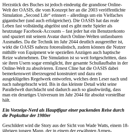
Herzstück des Buches ist jedoch eindeutig die grandiose Online-
Welt der OASIS, die vom Konzept her an die 2003 veröffentlichte
Simulation „Second Life“ erinnert – allerdings um ein Vielfaches
gigantischer (und auch erfolgreicher). Die OASIS hat das reale
Leben fast vollständig abgelöst und es gibt mehr Spieler als
heutzutage Facebook-Accounts – fast jeder hat ein Benutzerkonto
und spaziert mit seinem Avatar durch Online-Welten unfassbaren
Ausmaßes. Da die Technik im Jahr 2044 deutlich ausgereifter ist,
wirkt die OASIS nahezu fotorealistisch, zudem können die Nutzer
mithilfe von Equipment wie speziellen Anzügen auch haptische
Reize wahrnehmen. Die Simulation ist so weit fortgeschritten, dass
sie ihren Usern sogar ermöglicht, ihre gesamte Schullaufbahn in der
Online-Welt zu absolvieren. Ernest Cline hat die OASIS dabei
bemerkenswert überzeugend konstruiert und dazu ein
ausgeklügeltes Regelwerk entworfen, welches dem Leser nach und
nach nahegebracht wird. Bis in das kleinste Detail wirkt seine
Parallelwelt durchdacht und dadurch auch so glaubwürdig, dass
man ein derartiges Universum im Jahr 2044 für absolut vorstellbar
hält.
Ein Vorzeige-Nerd als Hauptfigur einer packenden Reise durch
die Popkultur der 1980er
Geschildert wird die Story aus der Sicht von Wade Watts, einem 18-
jährigen jungen Mann, der in einem der erwähnten Armen-