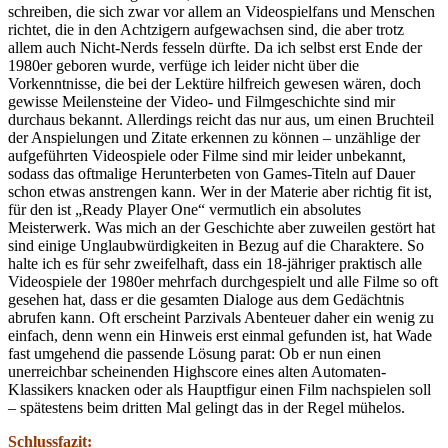
schreiben, die sich zwar vor allem an Videospielfans und Menschen
richtet, die in den Achtzigern aufgewachsen sind, die aber trotz
allem auch Nicht-Nerds fesseln dürfte. Da ich selbst erst Ende der
1980er geboren wurde, verfüge ich leider nicht über die
Vorkenntnisse, die bei der Lektüre hilfreich gewesen wären, doch
gewisse Meilensteine der Video- und Filmgeschichte sind mir
durchaus bekannt. Allerdings reicht das nur aus, um einen Bruchteil
der Anspielungen und Zitate erkennen zu können – unzählige der
aufgeführten Videospiele oder Filme sind mir leider unbekannt,
sodass das oftmalige Herunterbeten von Games-Titeln auf Dauer
schon etwas anstrengen kann. Wer in der Materie aber richtig fit ist,
für den ist „Ready Player One“ vermutlich ein absolutes
Meisterwerk. Was mich an der Geschichte aber zuweilen gestört hat
sind einige Unglaubwürdigkeiten in Bezug auf die Charaktere. So
halte ich es für sehr zweifelhaft, dass ein 18-jähriger praktisch alle
Videospiele der 1980er mehrfach durchgespielt und alle Filme so oft
gesehen hat, dass er die gesamten Dialoge aus dem Gedächtnis
abrufen kann. Oft erscheint Parzivals Abenteuer daher ein wenig zu
einfach, denn wenn ein Hinweis erst einmal gefunden ist, hat Wade
fast umgehend die passende Lösung parat: Ob er nun einen
unerreichbar scheinenden Highscore eines alten Automaten-
Klassikers knacken oder als Hauptfigur einen Film nachspielen soll
– spätestens beim dritten Mal gelingt das in der Regel mühelos.
Schlussfazit: