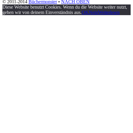
© 2011-2014
Büchermonster
•
NACH OBEN
Diese Website benutzt Cookies. Wenn du die Website weiter nutzt,
gehen wir von deinem Einverständnis aus.
OK
Nein
Weiterlesen