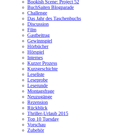
Bookish Scene: Project 52
BuchSaiten Blogparade
Challenge
Das Jahr des Taschenbuchs
Discussion
Film
Gastbeitrag
Gewinnspiel
Hörbücher
Hörspiel
Internes
Kurzer Prozess
Kurzgeschichte
Leseliste
Leseprobe
Leserunde
Montagsfrage
Neuzugänge
Rezension
Rückblick
Thriller-Urlaub 2015
Top 10 Tuesday
Vorschau
Zubehör