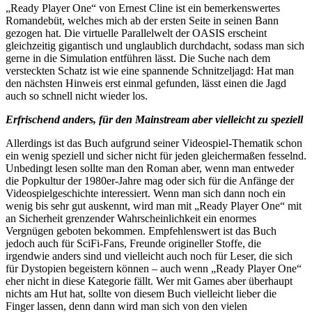
„Ready Player One“ von Ernest Cline ist ein bemerkenswertes
Romandebüt, welches mich ab der ersten Seite in seinen Bann
gezogen hat. Die virtuelle Parallelwelt der OASIS erscheint
gleichzeitig gigantisch und unglaublich durchdacht, sodass man sich
gerne in die Simulation entführen lässt. Die Suche nach dem
versteckten Schatz ist wie eine spannende Schnitzeljagd: Hat man
den nächsten Hinweis erst einmal gefunden, lässt einen die Jagd
auch so schnell nicht wieder los.
Erfrischend anders, für den Mainstream aber vielleicht zu speziell
Allerdings ist das Buch aufgrund seiner Videospiel-Thematik schon
ein wenig speziell und sicher nicht für jeden gleichermaßen fesselnd.
Unbedingt lesen sollte man den Roman aber, wenn man entweder
die Popkultur der 1980er-Jahre mag oder sich für die Anfänge der
Videospielgeschichte interessiert. Wenn man sich dann noch ein
wenig bis sehr gut auskennt, wird man mit „Ready Player One“ mit
an Sicherheit grenzender Wahrscheinlichkeit ein enormes
Vergnügen geboten bekommen. Empfehlenswert ist das Buch
jedoch auch für SciFi-Fans, Freunde origineller Stoffe, die
irgendwie anders sind und vielleicht auch noch für Leser, die sich
für Dystopien begeistern können – auch wenn „Ready Player One“
eher nicht in diese Kategorie fällt. Wer mit Games aber überhaupt
nichts am Hut hat, sollte von diesem Buch vielleicht lieber die
Finger lassen, denn dann wird man sich von den vielen