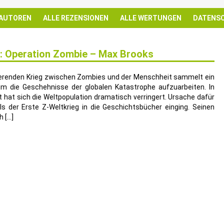
 AUTOREN
ALLE REZENSIONEN
ALLE WERTUNGEN
DATENS
Z: Operation Zombie – Max Brooks
eerenden Krieg zwischen Zombies und der Menschheit sammelt ein
m die Geschehnisse der globalen Katastrophe aufzuarbeiten. In
ft hat sich die Weltpopulation dramatisch verringert. Ursache dafür
 als der Erste Z-Weltkrieg in die Geschichtsbücher einging. Seinen
h […]